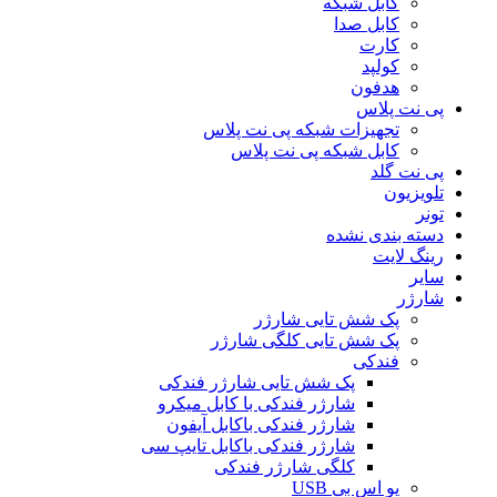
کابل شبکه
کابل صدا
کارت
کولپد
هدفون
پی نت پلاس
تجهیزات شبکه پی نت پلاس
کابل شبکه پی نت پلاس
پی نت گلد
تلویزیون
تونر
دسته بندی نشده
رینگ لایت
سایر
شارژر
پک شش تایی شارژر
پک شش تایی کلگی شارژر
فندکی
پک شش تایی شارژر فندکی
شارژر فندکی با کابل میکرو
شارژر فندکی باکابل آیفون
شارژر فندکی باکابل تایپ سی
کلگی شارژر فندکی
یو اس بی USB