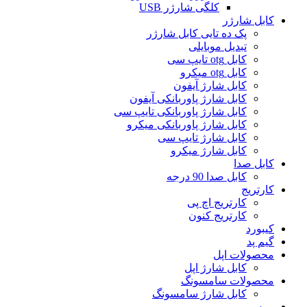
کلگی شارژر USB
کابل شارژر
پک ده تایی کابل شارژر
تبدیل موبایلی
کابل otg تایپ سی
کابل otg میکرو
کابل شارژ آیفون
کابل شارژ پاوربانکی آیفون
کابل شارژ پاوربانکی تایپ سی
کابل شارژ پاوربانکی میکرو
کابل شارژ تایپ سی
کابل شارژ میکرو
کابل صدا
کابل صدا 90 درجه
کارتریج
کارتریج اچ پی
کارتریج کنون
کیبورد
گیم پد
محصولات اپل
کابل شارژ اپل
محصولات سامسونگ
کابل شارژ سامسونگ
موس