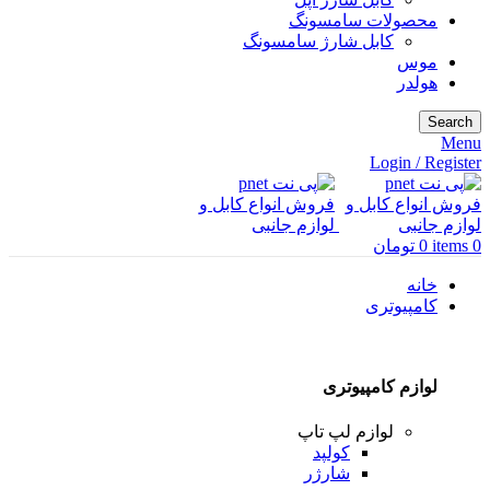
محصولات سامسونگ
کابل شارژ سامسونگ
موس
هولدر
Search
Menu
Login / Register
0
items
0
تومان
خانه
کامپیوتری
لوازم کامپیوتری
لوازم لپ تاپ
کولپد
شارژر