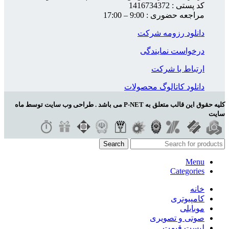
کد پستی : 1416734372
مراجعه حضوری : 9:00 – 17:00
دانلود رزومه شرکت
درخواست نمایندگی
ارتباط با شرکت
دانلود کاتالوگ محصولات
کلیه حقوق این قالب متعلق به P-NET می باشد . طراحی وب سایت توسط ماه
سایت
Search
Menu
Categories
خانه
کامپیوتری
موبایلی
صوتی و تصویری
لیست قیمت