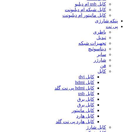
کابل usb ام دبلیو
کابل شبکه ام دبلیونت
کابل مانیتور ام دبلیونت
پنکه شارژی
پی نت
باطری
تبدیل
تجهیزات شبکه
دیتاسوئیچ
سایر
شارژر
فن
کابل
کابل dvi
کابل hdmi
کابل hdmi پی نت گلد
کابل usb
کابل برق
کابل برق
کابل مانیتور
کابل هارد
کابل هارد پی نت گلد
کابل شارژ