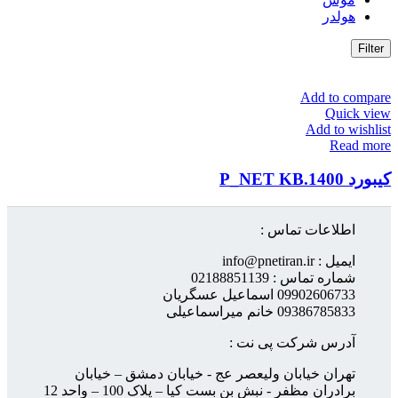
هولدر
Filter
Add to compare
Quick view
Add to wishlist
Read more
کیبورد P_NET KB.1400
اطلاعات تماس :
ایمیل : info@pnetiran.ir
شماره تماس : 02188851139
09902606733 اسماعیل عسگریان
09386785833 خانم میراسماعیلی
آدرس شرکت پی نت :
تهران خیابان ولیعصر عج - خیابان دمشق – خیابان
برادران مظفر - نبش بن بست کیا – پلاک 100 – واحد 12