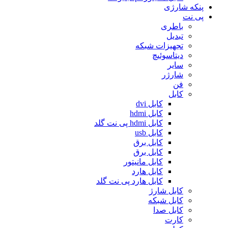
پنکه شارژی
پی نت
باطری
تبدیل
تجهیزات شبکه
دیتاسوئیچ
سایر
شارژر
فن
کابل
کابل dvi
کابل hdmi
کابل hdmi پی نت گلد
کابل usb
کابل برق
کابل برق
کابل مانیتور
کابل هارد
کابل هارد پی نت گلد
کابل شارژ
کابل شبکه
کابل صدا
کارت