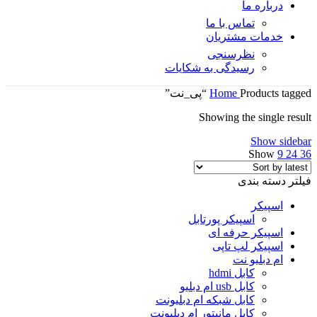
درباره ما
تماس با ما
خدمات مشتریان
نظرسنجی
رسیدگی به شکایات
Products tagged “پی_نت”
Home
Showing the single result
Show sidebar
Show
9
24
36
فیلتر دسته بندی
اسپیکر
اسپیکر پورتابل
اسپیکر حرفه ای
اسپیکر لپ تاپی
ام دبلیو نت
کابل hdmi
کابل usb ام دبلیو
کابل شبکه ام دبلیونت
کابل مانیتور ام دبلیونت