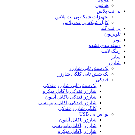
هدفون
پی نت پلاس
تجهیزات شبکه پی نت پلاس
کابل شبکه پی نت پلاس
پی نت گلد
تلویزیون
تونر
دسته بندی نشده
رینگ لایت
سایر
شارژر
پک شش تایی شارژر
پک شش تایی کلگی شارژر
فندکی
پک شش تایی شارژر فندکی
شارژر فندکی با کابل میکرو
شارژر فندکی باکابل آیفون
شارژر فندکی باکابل تایپ سی
کلگی شارژر فندکی
یو اس بی USB
شارژر باکابل آیفون
شارژر باکابل تایپ سی
شارژر باکابل میکرو