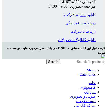
کد پستی : 1416734372
مراجعه حضوری : 9:00 – 17:00
دانلود رزومه شرکت
درخواست نمایندگی
ارتباط با شرکت
دانلود کاتالوگ محصولات
کلیه حقوق این قالب متعلق به P-NET می باشد . طراحی وب سایت توسط ماه
سایت
Search
Menu
Categories
خانه
کامپیوتری
موبایلی
صوتی و تصویری
لیست قیمت
مراکز گارانتی