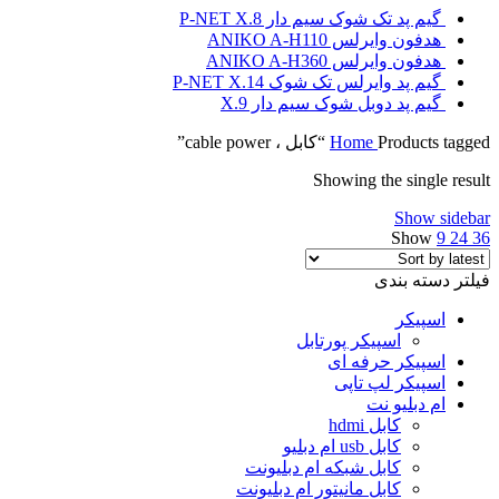
گیم پد تک شوک سیم دار P-NET X.8
هدفون وایرلس ANIKO A-H110
هدفون وایرلس ANIKO A-H360
گیم پد وایرلس تک شوک P-NET X.14
گیم پد دوبل شوک سیم دار X.9
Products tagged “کابل ، cable power”
Home
Showing the single result
Show sidebar
Show
9
24
36
فیلتر دسته بندی
اسپیکر
اسپیکر پورتابل
اسپیکر حرفه ای
اسپیکر لپ تاپی
ام دبلیو نت
کابل hdmi
کابل usb ام دبلیو
کابل شبکه ام دبلیونت
کابل مانیتور ام دبلیونت