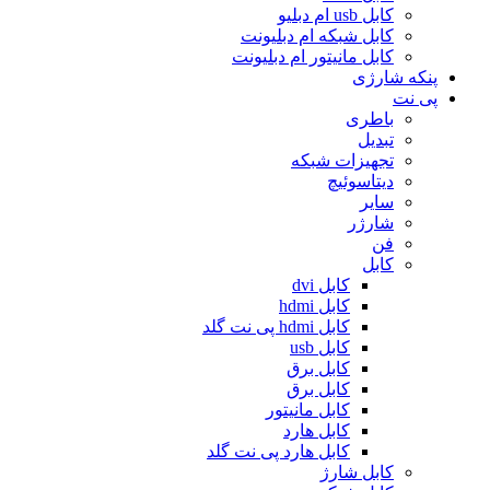
کابل usb ام دبلیو
کابل شبکه ام دبلیونت
کابل مانیتور ام دبلیونت
پنکه شارژی
پی نت
باطری
تبدیل
تجهیزات شبکه
دیتاسوئیچ
سایر
شارژر
فن
کابل
کابل dvi
کابل hdmi
کابل hdmi پی نت گلد
کابل usb
کابل برق
کابل برق
کابل مانیتور
کابل هارد
کابل هارد پی نت گلد
کابل شارژ