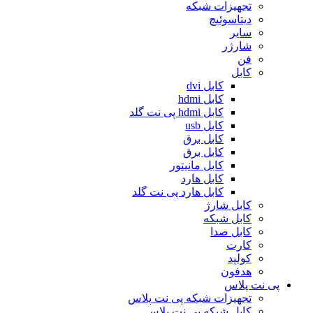
تجهیزات شبکه
دیتاسوئیچ
سایر
شارژر
فن
کابل
کابل dvi
کابل hdmi
کابل hdmi پی نت گلد
کابل usb
کابل برق
کابل برق
کابل مانیتور
کابل هارد
کابل هارد پی نت گلد
کابل شارژ
کابل شبکه
کابل صدا
کارت
کولپد
هدفون
پی نت پلاس
تجهیزات شبکه پی نت پلاس
کابل شبکه پی نت پلاس