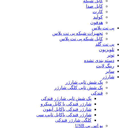
کابل شبکه
کابل صدا
کارت
کولپد
هدفون
پی نت پلاس
تجهیزات شبکه پی نت پلاس
کابل شبکه پی نت پلاس
پی نت گلد
تلویزیون
تونر
دسته بندی نشده
رینگ لایت
سایر
شارژر
پک شش تایی شارژر
پک شش تایی کلگی شارژر
فندکی
پک شش تایی شارژر فندکی
شارژر فندکی با کابل میکرو
شارژر فندکی باکابل آیفون
شارژر فندکی باکابل تایپ سی
کلگی شارژر فندکی
یو اس بی USB