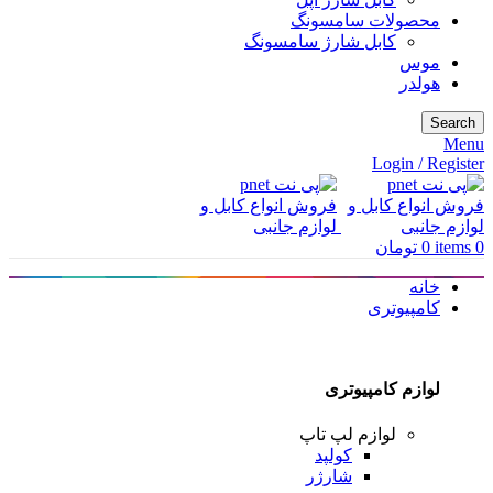
محصولات سامسونگ
کابل شارژ سامسونگ
موس
هولدر
Search
Menu
Login / Register
0
items
0
تومان
خانه
کامپیوتری
لوازم کامپیوتری
لوازم لپ تاپ
کولپد
شارژر