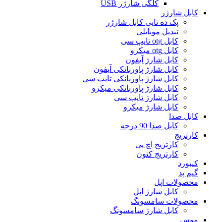
کلگی شارژر USB
کابل شارژر
پک ده تایی کابل شارژر
تبدیل موبایلی
کابل otg تایپ سی
کابل otg میکرو
کابل شارژ آیفون
کابل شارژ پاوربانکی آیفون
کابل شارژ پاوربانکی تایپ سی
کابل شارژ پاوربانکی میکرو
کابل شارژ تایپ سی
کابل شارژ میکرو
کابل صدا
کابل صدا 90 درجه
کارتریج
کارتریج اچ پی
کارتریج کنون
کیبورد
گیم پد
محصولات اپل
کابل شارژ اپل
محصولات سامسونگ
کابل شارژ سامسونگ
موس