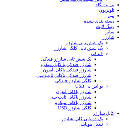
پی نت گلد
تلویزیون
تونر
دسته بندی نشده
رینگ لایت
سایر
شارژر
پک شش تایی شارژر
پک شش تایی کلگی شارژر
فندکی
پک شش تایی شارژر فندکی
شارژر فندکی با کابل میکرو
شارژر فندکی باکابل آیفون
شارژر فندکی باکابل تایپ سی
کلگی شارژر فندکی
یو اس بی USB
شارژر باکابل آیفون
شارژر باکابل تایپ سی
شارژر باکابل میکرو
کلگی شارژر USB
کابل شارژر
پک ده تایی کابل شارژر
تبدیل موبایلی