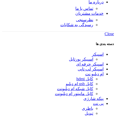
درباره ما
تماس با ما
خدمات مشتریان
نظرسنجی
رسیدگی به شکایات
Close
دسته بندی ها
اسپیکر
اسپیکر پورتابل
اسپیکر حرفه ای
اسپیکر لپ تاپی
ام دبلیو نت
کابل hdmi
کابل usb ام دبلیو
کابل شبکه ام دبلیونت
کابل مانیتور ام دبلیونت
پنکه شارژی
پی نت
باطری
تبدیل