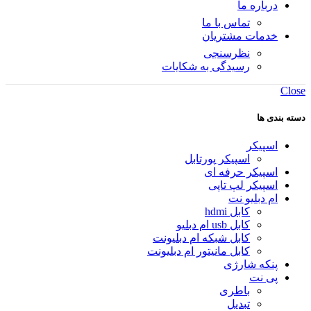
درباره ما
تماس با ما
خدمات مشتریان
نظرسنجی
رسیدگی به شکایات
Close
دسته بندی ها
اسپیکر
اسپیکر پورتابل
اسپیکر حرفه ای
اسپیکر لپ تاپی
ام دبلیو نت
کابل hdmi
کابل usb ام دبلیو
کابل شبکه ام دبلیونت
کابل مانیتور ام دبلیونت
پنکه شارژی
پی نت
باطری
تبدیل