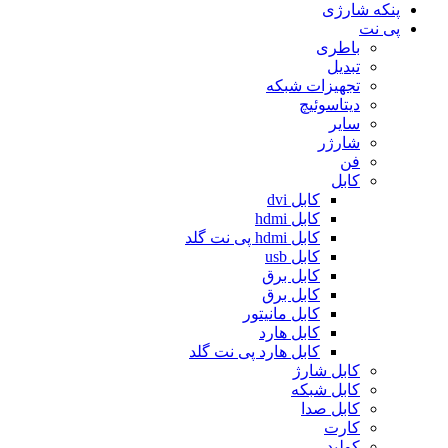
پنکه شارژی
پی نت
باطری
تبدیل
تجهیزات شبکه
دیتاسوئیچ
سایر
شارژر
فن
کابل
کابل dvi
کابل hdmi
کابل hdmi پی نت گلد
کابل usb
کابل برق
کابل برق
کابل مانیتور
کابل هارد
کابل هارد پی نت گلد
کابل شارژ
کابل شبکه
کابل صدا
کارت
کولپد