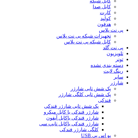
کابل شبکه
کابل صدا
کارت
کولپد
هدفون
پی نت پلاس
تجهیزات شبکه پی نت پلاس
کابل شبکه پی نت پلاس
پی نت گلد
تلویزیون
تونر
دسته بندی نشده
رینگ لایت
سایر
شارژر
پک شش تایی شارژر
پک شش تایی کلگی شارژر
فندکی
پک شش تایی شارژر فندکی
شارژر فندکی با کابل میکرو
شارژر فندکی باکابل آیفون
شارژر فندکی باکابل تایپ سی
کلگی شارژر فندکی
یو اس بی USB