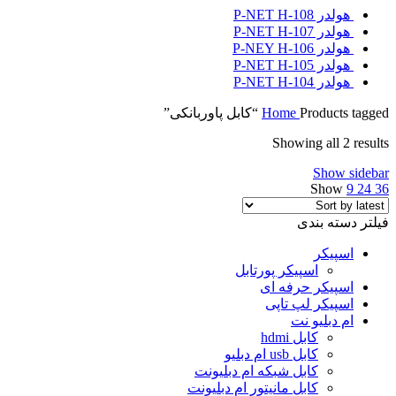
هولدر P-NET H-108
هولدر P-NET H-107
هولدر P-NEY H-106
هولدر P-NET H-105
هولدر P-NET H-104
Products tagged “کابل پاوربانکی”
Home
Showing all 2 results
Show sidebar
Show
9
24
36
فیلتر دسته بندی
اسپیکر
اسپیکر پورتابل
اسپیکر حرفه ای
اسپیکر لپ تاپی
ام دبلیو نت
کابل hdmi
کابل usb ام دبلیو
کابل شبکه ام دبلیونت
کابل مانیتور ام دبلیونت