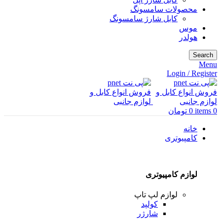
محصولات سامسونگ
کابل شارژ سامسونگ
موس
هولدر
Search
Menu
Login / Register
0
items
0
تومان
خانه
کامپیوتری
لوازم کامپیوتری
لوازم لپ تاپ
کولپد
شارژر