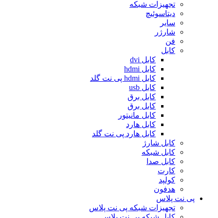
تجهیزات شبکه
دیتاسوئیچ
سایر
شارژر
فن
کابل
کابل dvi
کابل hdmi
کابل hdmi پی نت گلد
کابل usb
کابل برق
کابل برق
کابل مانیتور
کابل هارد
کابل هارد پی نت گلد
کابل شارژ
کابل شبکه
کابل صدا
کارت
کولپد
هدفون
پی نت پلاس
تجهیزات شبکه پی نت پلاس
کابل شبکه پی نت پلاس