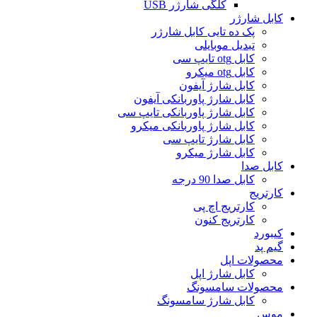
کلگی شارژر USB
کابل شارژر
پک ده تایی کابل شارژر
تبدیل موبایلی
کابل otg تایپ سی
کابل otg میکرو
کابل شارژ آیفون
کابل شارژ پاوربانکی آیفون
کابل شارژ پاوربانکی تایپ سی
کابل شارژ پاوربانکی میکرو
کابل شارژ تایپ سی
کابل شارژ میکرو
کابل صدا
کابل صدا 90 درجه
کارتریج
کارتریج اچ پی
کارتریج کنون
کیبورد
گیم پد
محصولات اپل
کابل شارژ اپل
محصولات سامسونگ
کابل شارژ سامسونگ
موس