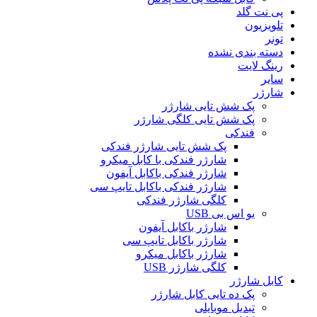
پی نت گلد
تلویزیون
تونر
دسته بندی نشده
رینگ لایت
سایر
شارژر
پک شش تایی شارژر
پک شش تایی کلگی شارژر
فندکی
پک شش تایی شارژر فندکی
شارژر فندکی با کابل میکرو
شارژر فندکی باکابل آیفون
شارژر فندکی باکابل تایپ سی
کلگی شارژر فندکی
یو اس بی USB
شارژر باکابل آیفون
شارژر باکابل تایپ سی
شارژر باکابل میکرو
کلگی شارژر USB
کابل شارژر
پک ده تایی کابل شارژر
تبدیل موبایلی