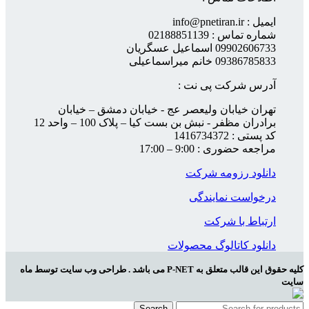
ایمیل : info@pnetiran.ir
شماره تماس : 02188851139
09902606733 اسماعیل عسگریان
09386785833 خانم میراسماعیلی
آدرس شرکت پی نت :
تهران خیابان ولیعصر عج - خیابان دمشق – خیابان
برادران مظفر - نبش بن بست کیا – پلاک 100 – واحد 12
کد پستی : 1416734372
مراجعه حضوری : 9:00 – 17:00
دانلود رزومه شرکت
درخواست نمایندگی
ارتباط با شرکت
دانلود کاتالوگ محصولات
کلیه حقوق این قالب متعلق به P-NET می باشد . طراحی وب سایت توسط ماه
سایت
Search