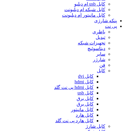
کابل usb ام دبلیو
کابل شبکه ام دبلیونت
کابل مانیتور ام دبلیونت
پنکه شارژی
پی نت
باطری
تبدیل
تجهیزات شبکه
دیتاسوئیچ
سایر
شارژر
فن
کابل
کابل dvi
کابل hdmi
کابل hdmi پی نت گلد
کابل usb
کابل برق
کابل برق
کابل مانیتور
کابل هارد
کابل هارد پی نت گلد
کابل شارژ