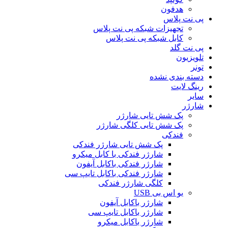
هدفون
پی نت پلاس
تجهیزات شبکه پی نت پلاس
کابل شبکه پی نت پلاس
پی نت گلد
تلویزیون
تونر
دسته بندی نشده
رینگ لایت
سایر
شارژر
پک شش تایی شارژر
پک شش تایی کلگی شارژر
فندکی
پک شش تایی شارژر فندکی
شارژر فندکی با کابل میکرو
شارژر فندکی باکابل آیفون
شارژر فندکی باکابل تایپ سی
کلگی شارژر فندکی
یو اس بی USB
شارژر باکابل آیفون
شارژر باکابل تایپ سی
شارژر باکابل میکرو