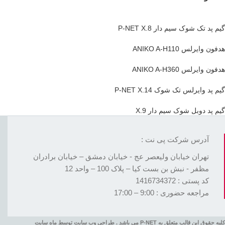
گیم پد تک شوک سیم دار P-NET X.8
هدفون وایرلس ANIKO A-H110
هدفون وایرلس ANIKO A-H360
گیم پد وایرلس تک شوک P-NET X.14
گیم پد دوبل شوک سیم دار X.9
آدرس شرکت پی نت :
تهران خیابان ولیعصر عج - خیابان دمشق – خیابان برادران
مظفر - نبش بن بست کیا – پلاک 100 – واحد 12
کد پستی : 1416734372
مراجعه حضوری : 9:00 – 17:00
کلیه حقوق این قالب متعلق به P-NET می باشد . طراحی وب سایت توسط ماه سایت