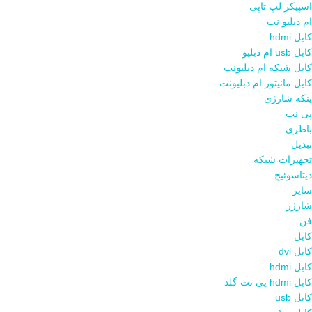
اسپیکر لپ تاپی
ام دبلیو نت
کابل hdmi
کابل usb ام دبلیو
کابل شبکه ام دبلیونت
کابل مانیتور ام دبلیونت
پنکه شارژی
پی نت
باطری
تبدیل
تجهیزات شبکه
دیتاسوئیچ
سایر
شارژر
فن
کابل
کابل dvi
کابل hdmi
کابل hdmi پی نت گلد
کابل usb