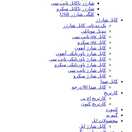
شارژر باکابل تایپ سی
شارژر باکابل میکرو
کلگی شارژر USB
کابل شارژر
پک ده تایی کابل شارژر
تبدیل موبایلی
کابل otg تایپ سی
کابل otg میکرو
کابل شارژ آیفون
کابل شارژ پاوربانکی آیفون
کابل شارژ پاوربانکی تایپ سی
کابل شارژ پاوربانکی میکرو
کابل شارژ تایپ سی
کابل شارژ میکرو
کابل صدا
کابل صدا 90 درجه
کارتریج
کارتریج اچ پی
کارتریج کنون
کیبورد
گیم پد
محصولات اپل
کابل شارژ اپل
محصولات سامسونگ