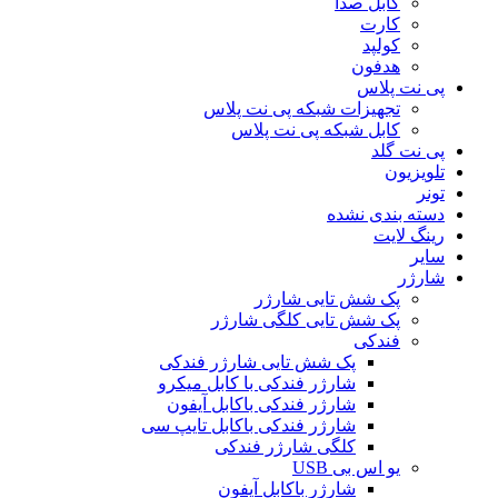
کابل صدا
کارت
کولپد
هدفون
پی نت پلاس
تجهیزات شبکه پی نت پلاس
کابل شبکه پی نت پلاس
پی نت گلد
تلویزیون
تونر
دسته بندی نشده
رینگ لایت
سایر
شارژر
پک شش تایی شارژر
پک شش تایی کلگی شارژر
فندکی
پک شش تایی شارژر فندکی
شارژر فندکی با کابل میکرو
شارژر فندکی باکابل آیفون
شارژر فندکی باکابل تایپ سی
کلگی شارژر فندکی
یو اس بی USB
شارژر باکابل آیفون