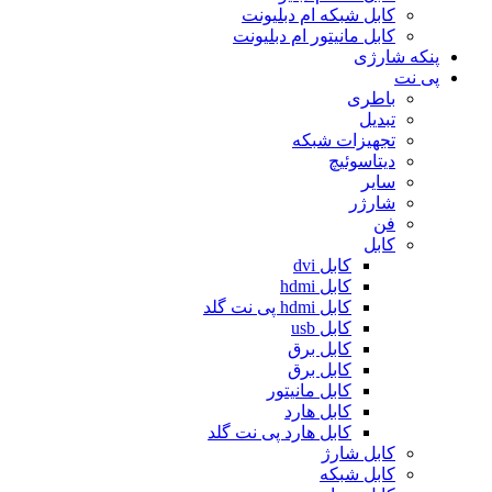
کابل شبکه ام دبلیونت
کابل مانیتور ام دبلیونت
پنکه شارژی
پی نت
باطری
تبدیل
تجهیزات شبکه
دیتاسوئیچ
سایر
شارژر
فن
کابل
کابل dvi
کابل hdmi
کابل hdmi پی نت گلد
کابل usb
کابل برق
کابل برق
کابل مانیتور
کابل هارد
کابل هارد پی نت گلد
کابل شارژ
کابل شبکه