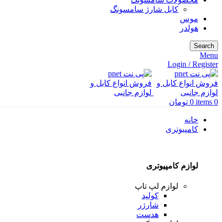
کابل شارژ سامسونگ
موس
هولدر
Search
Menu
Login / Register
0
items
0
تومان
خانه
کامپیوتری
لوازم کامپیوتری
لوازم لپ تاپ
کولپد
شارژر
هدست