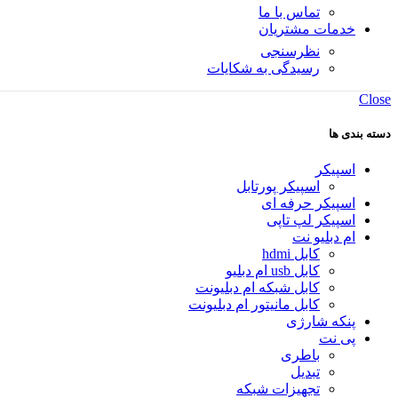
تماس با ما
خدمات مشتریان
نظرسنجی
رسیدگی به شکایات
Close
دسته بندی ها
اسپیکر
اسپیکر پورتابل
اسپیکر حرفه ای
اسپیکر لپ تاپی
ام دبلیو نت
کابل hdmi
کابل usb ام دبلیو
کابل شبکه ام دبلیونت
کابل مانیتور ام دبلیونت
پنکه شارژی
پی نت
باطری
تبدیل
تجهیزات شبکه