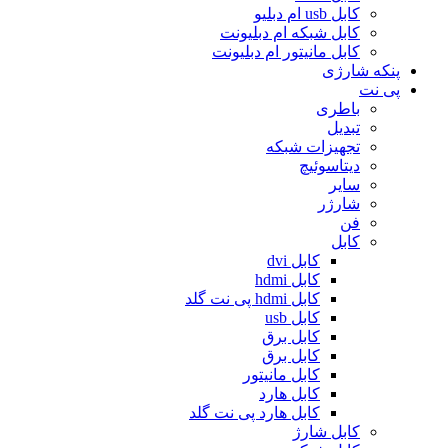
کابل usb ام دبلیو
کابل شبکه ام دبلیونت
کابل مانیتور ام دبلیونت
پنکه شارژی
پی نت
باطری
تبدیل
تجهیزات شبکه
دیتاسوئیچ
سایر
شارژر
فن
کابل
کابل dvi
کابل hdmi
کابل hdmi پی نت گلد
کابل usb
کابل برق
کابل برق
کابل مانیتور
کابل هارد
کابل هارد پی نت گلد
کابل شارژ