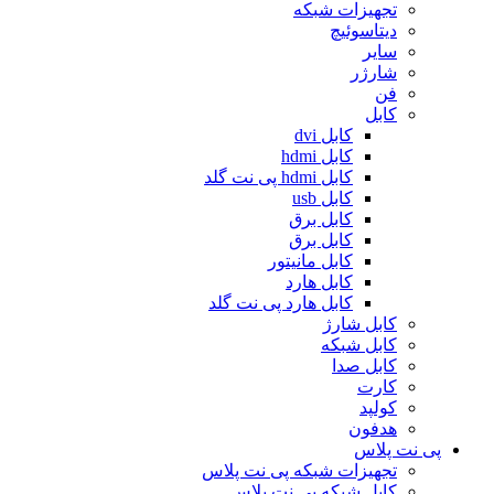
تجهیزات شبکه
دیتاسوئیچ
سایر
شارژر
فن
کابل
کابل dvi
کابل hdmi
کابل hdmi پی نت گلد
کابل usb
کابل برق
کابل برق
کابل مانیتور
کابل هارد
کابل هارد پی نت گلد
کابل شارژ
کابل شبکه
کابل صدا
کارت
کولپد
هدفون
پی نت پلاس
تجهیزات شبکه پی نت پلاس
کابل شبکه پی نت پلاس