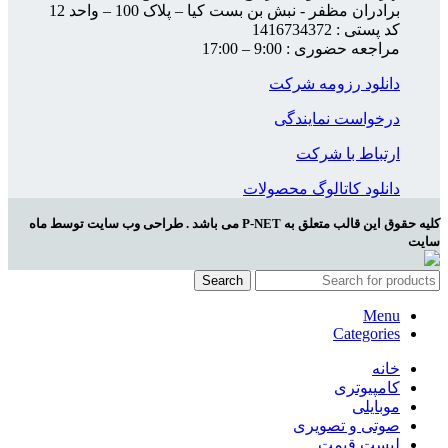
برادران مظفر - نبش بن بست کیا – پلاک 100 – واحد 12
کد پستی : 1416734372
مراجعه حضوری : 9:00 – 17:00
دانلود رزومه شرکت
درخواست نمایندگی
ارتباط با شرکت
دانلود کاتالوگ محصولات
کلیه حقوق این قالب متعلق به P-NET می باشد . طراحی وب سایت توسط ماه
سایت
Search
Menu
Categories
خانه
کامپیوتری
موبایلی
صوتی و تصویری
لیست قیمت