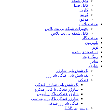
کابل شبکه
کابل صدا
کارت
کولپد
هدفون
پی نت پلاس
تجهیزات شبکه پی نت پلاس
کابل شبکه پی نت پلاس
پی نت گلد
تلویزیون
تونر
دسته بندی نشده
رینگ لایت
سایر
شارژر
پک شش تایی شارژر
پک شش تایی کلگی شارژر
فندکی
پک شش تایی شارژر فندکی
شارژر فندکی با کابل میکرو
شارژر فندکی باکابل آیفون
شارژر فندکی باکابل تایپ سی
کلگی شارژر فندکی
یو اس بی USB