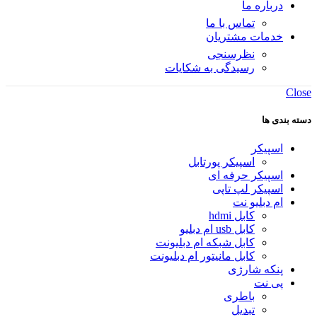
درباره ما
تماس با ما
خدمات مشتریان
نظرسنجی
رسیدگی به شکایات
Close
دسته بندی ها
اسپیکر
اسپیکر پورتابل
اسپیکر حرفه ای
اسپیکر لپ تاپی
ام دبلیو نت
کابل hdmi
کابل usb ام دبلیو
کابل شبکه ام دبلیونت
کابل مانیتور ام دبلیونت
پنکه شارژی
پی نت
باطری
تبدیل