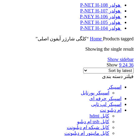
هولدر P-NET H-108
هولدر P-NET H-107
هولدر P-NEY H-106
هولدر P-NET H-105
هولدر P-NET H-104
Products tagged “کلگی شارژر آیفون اصلی”
Home
Showing the single result
Show sidebar
Show
9
24
36
فیلتر دسته بندی
اسپیکر
اسپیکر پورتابل
اسپیکر حرفه ای
اسپیکر لپ تاپی
ام دبلیو نت
کابل hdmi
کابل usb ام دبلیو
کابل شبکه ام دبلیونت
کابل مانیتور ام دبلیونت