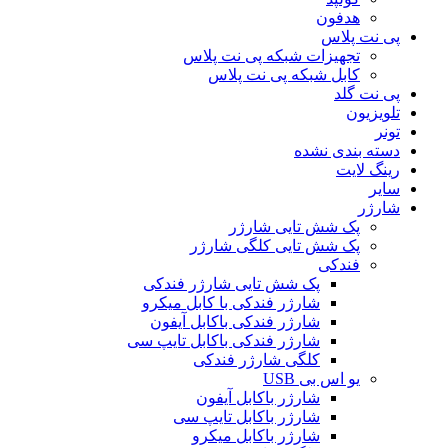
هدفون
پی نت پلاس
تجهیزات شبکه پی نت پلاس
کابل شبکه پی نت پلاس
پی نت گلد
تلویزیون
تونر
دسته بندی نشده
رینگ لایت
سایر
شارژر
پک شش تایی شارژر
پک شش تایی کلگی شارژر
فندکی
پک شش تایی شارژر فندکی
شارژر فندکی با کابل میکرو
شارژر فندکی باکابل آیفون
شارژر فندکی باکابل تایپ سی
کلگی شارژر فندکی
یو اس بی USB
شارژر باکابل آیفون
شارژر باکابل تایپ سی
شارژر باکابل میکرو