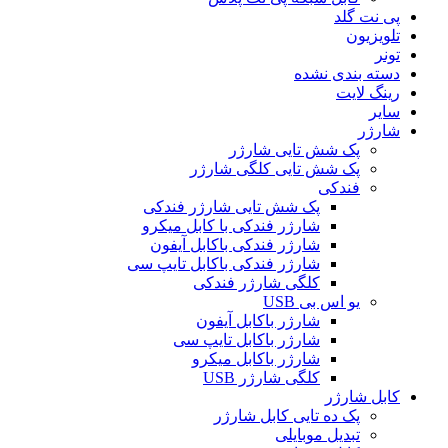
پی نت گلد
تلویزیون
تونر
دسته بندی نشده
رینگ لایت
سایر
شارژر
پک شش تایی شارژر
پک شش تایی کلگی شارژر
فندکی
پک شش تایی شارژر فندکی
شارژر فندکی با کابل میکرو
شارژر فندکی باکابل آیفون
شارژر فندکی باکابل تایپ سی
کلگی شارژر فندکی
یو اس بی USB
شارژر باکابل آیفون
شارژر باکابل تایپ سی
شارژر باکابل میکرو
کلگی شارژر USB
کابل شارژر
پک ده تایی کابل شارژر
تبدیل موبایلی