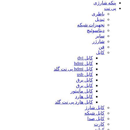
پنکه شارژی
پی نت
باطری
تبدیل
تجهیزات شبکه
دیتاسوئیچ
سایر
شارژر
فن
کابل
کابل dvi
کابل hdmi
کابل hdmi پی نت گلد
کابل usb
کابل برق
کابل برق
کابل مانیتور
کابل هارد
کابل هارد پی نت گلد
کابل شارژ
کابل شبکه
کابل صدا
کارت
کولپد