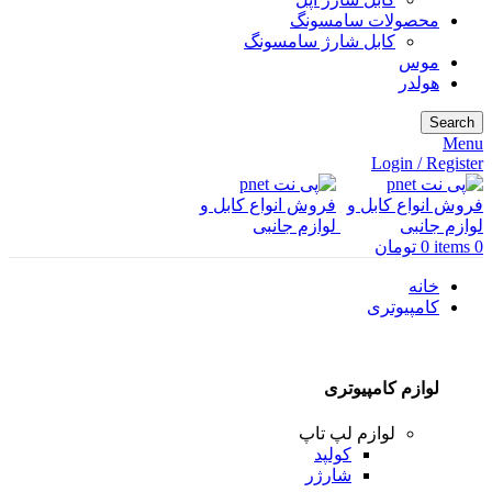
محصولات سامسونگ
کابل شارژ سامسونگ
موس
هولدر
Search
Menu
Login / Register
0
items
0
تومان
خانه
کامپیوتری
لوازم کامپیوتری
لوازم لپ تاپ
کولپد
شارژر