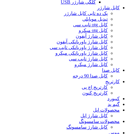
کلگی شارژر USB
کابل شارژر
پک ده تایی کابل شارژر
تبدیل موبایلی
کابل otg تایپ سی
کابل otg میکرو
کابل شارژ آیفون
کابل شارژ پاوربانکی آیفون
کابل شارژ پاوربانکی تایپ سی
کابل شارژ پاوربانکی میکرو
کابل شارژ تایپ سی
کابل شارژ میکرو
کابل صدا
کابل صدا 90 درجه
کارتریج
کارتریج اچ پی
کارتریج کنون
کیبورد
گیم پد
محصولات اپل
کابل شارژ اپل
محصولات سامسونگ
کابل شارژ سامسونگ
موس