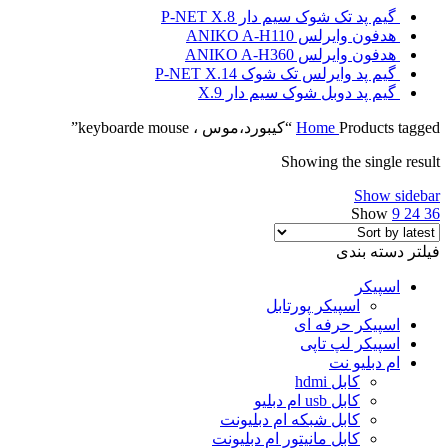
گیم پد تک شوک سیم دار P-NET X.8
هدفون وایرلس ANIKO A-H110
هدفون وایرلس ANIKO A-H360
گیم پد وایرلس تک شوک P-NET X.14
گیم پد دوبل شوک سیم دار X.9
Products tagged “کیبورد،موس ، keyboarde mouse”
Home
Showing the single result
Show sidebar
Show
9
24
36
فیلتر دسته بندی
اسپیکر
اسپیکر پورتابل
اسپیکر حرفه ای
اسپیکر لپ تاپی
ام دبلیو نت
کابل hdmi
کابل usb ام دبلیو
کابل شبکه ام دبلیونت
کابل مانیتور ام دبلیونت