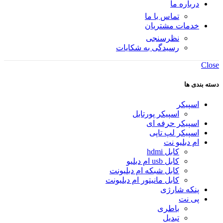
درباره ما
تماس با ما
خدمات مشتریان
نظرسنجی
رسیدگی به شکایات
Close
دسته بندی ها
اسپیکر
اسپیکر پورتابل
اسپیکر حرفه ای
اسپیکر لپ تاپی
ام دبلیو نت
کابل hdmi
کابل usb ام دبلیو
کابل شبکه ام دبلیونت
کابل مانیتور ام دبلیونت
پنکه شارژی
پی نت
باطری
تبدیل