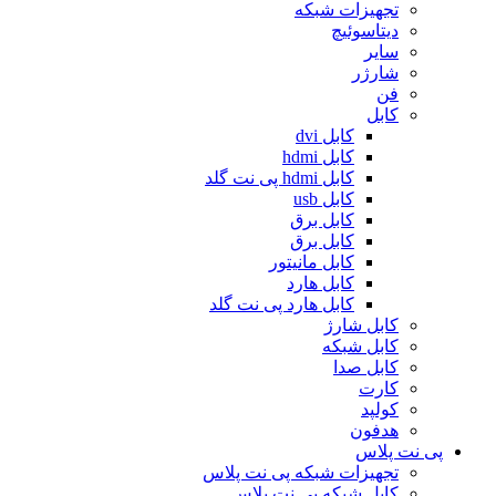
تجهیزات شبکه
دیتاسوئیچ
سایر
شارژر
فن
کابل
کابل dvi
کابل hdmi
کابل hdmi پی نت گلد
کابل usb
کابل برق
کابل برق
کابل مانیتور
کابل هارد
کابل هارد پی نت گلد
کابل شارژ
کابل شبکه
کابل صدا
کارت
کولپد
هدفون
پی نت پلاس
تجهیزات شبکه پی نت پلاس
کابل شبکه پی نت پلاس