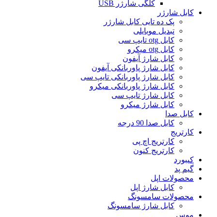
کلگی شارژر USB
کابل شارژر
پک ده تایی کابل شارژر
تبدیل موبایلی
کابل otg تایپ سی
کابل otg میکرو
کابل شارژ آیفون
کابل شارژ پاوربانکی آیفون
کابل شارژ پاوربانکی تایپ سی
کابل شارژ پاوربانکی میکرو
کابل شارژ تایپ سی
کابل شارژ میکرو
کابل صدا
کابل صدا 90 درجه
کارتریج
کارتریج اچ پی
کارتریج کنون
کیبورد
گیم پد
محصولات اپل
کابل شارژ اپل
محصولات سامسونگ
کابل شارژ سامسونگ
موس