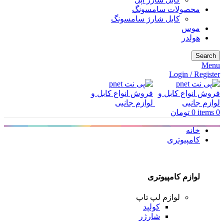
محصولات سامسونگ
کابل شارژ سامسونگ
موس
هولدر
Search
Menu
Login / Register
0
items
0
تومان
خانه
کامپیوتری
لوازم کامپیوتری
لوازم لپ تاپ
کولپد
شارژر