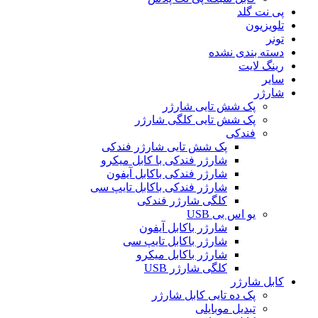
پی نت گلد
تلویزیون
تونر
دسته بندی نشده
رینگ لایت
سایر
شارژر
پک شش تایی شارژر
پک شش تایی کلگی شارژر
فندکی
پک شش تایی شارژر فندکی
شارژر فندکی با کابل میکرو
شارژر فندکی باکابل آیفون
شارژر فندکی باکابل تایپ سی
کلگی شارژر فندکی
یو اس بی USB
شارژر باکابل آیفون
شارژر باکابل تایپ سی
شارژر باکابل میکرو
کلگی شارژر USB
کابل شارژر
پک ده تایی کابل شارژر
تبدیل موبایلی