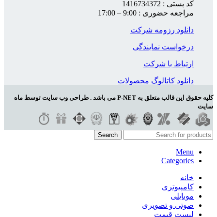
کد پستی : 1416734372
مراجعه حضوری : 9:00 – 17:00
دانلود رزومه شرکت
درخواست نمایندگی
ارتباط با شرکت
دانلود کاتالوگ محصولات
کلیه حقوق این قالب متعلق به P-NET می باشد . طراحی وب سایت توسط ماه
سایت
Search
Menu
Categories
خانه
کامپیوتری
موبایلی
صوتی و تصویری
لیست قیمت