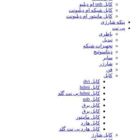
کابل usb ام دبلیو
کابل شبکه ام دبلیونت
کابل مانیتور ام دبلیونت
پنکه شارژی
پی نت
باطری
تبدیل
تجهیزات شبکه
دیتاسوئیچ
سایر
شارژر
فن
کابل
کابل dvi
کابل hdmi
کابل hdmi پی نت گلد
کابل usb
کابل برق
کابل برق
کابل مانیتور
کابل هارد
کابل هارد پی نت گلد
کابل شارژ