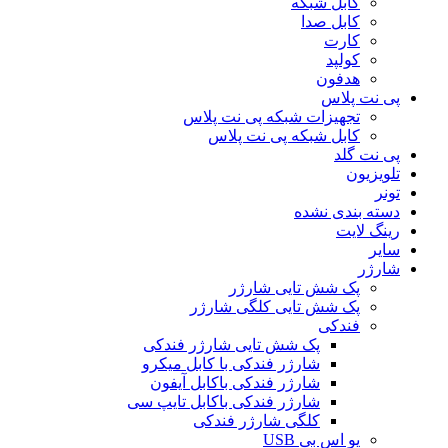
کابل شبکه
کابل صدا
کارت
کولپد
هدفون
پی نت پلاس
تجهیزات شبکه پی نت پلاس
کابل شبکه پی نت پلاس
پی نت گلد
تلویزیون
تونر
دسته بندی نشده
رینگ لایت
سایر
شارژر
پک شش تایی شارژر
پک شش تایی کلگی شارژر
فندکی
پک شش تایی شارژر فندکی
شارژر فندکی با کابل میکرو
شارژر فندکی باکابل آیفون
شارژر فندکی باکابل تایپ سی
کلگی شارژر فندکی
یو اس بی USB