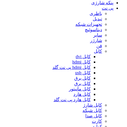
پنکه شارژی
پی نت
باطری
تبدیل
تجهیزات شبکه
دیتاسوئیچ
سایر
شارژر
فن
کابل
کابل dvi
کابل hdmi
کابل hdmi پی نت گلد
کابل usb
کابل برق
کابل برق
کابل مانیتور
کابل هارد
کابل هارد پی نت گلد
کابل شارژ
کابل شبکه
کابل صدا
کارت
کولپد