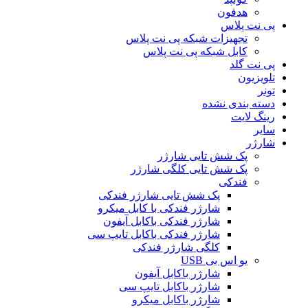
هدفون
پی نت پلاس
تجهیزات شبکه پی نت پلاس
کابل شبکه پی نت پلاس
پی نت گلد
تلویزیون
تونر
دسته بندی نشده
رینگ لایت
سایر
شارژر
پک شش تایی شارژر
پک شش تایی کلگی شارژر
فندکی
پک شش تایی شارژر فندکی
شارژر فندکی با کابل میکرو
شارژر فندکی باکابل آیفون
شارژر فندکی باکابل تایپ سی
کلگی شارژر فندکی
یو اس بی USB
شارژر باکابل آیفون
شارژر باکابل تایپ سی
شارژر باکابل میکرو