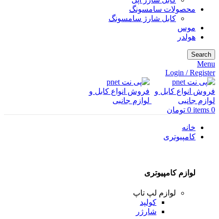
محصولات سامسونگ
کابل شارژ سامسونگ
موس
هولدر
Search
Menu
Login / Register
0
items
0
تومان
خانه
کامپیوتری
لوازم کامپیوتری
لوازم لپ تاپ
کولپد
شارژر