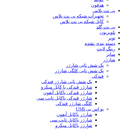
هدفون
پی نت پلاس
تجهیزات شبکه پی نت پلاس
کابل شبکه پی نت پلاس
پی نت گلد
تلویزیون
تونر
دسته بندی نشده
رینگ لایت
سایر
شارژر
پک شش تایی شارژر
پک شش تایی کلگی شارژر
فندکی
پک شش تایی شارژر فندکی
شارژر فندکی با کابل میکرو
شارژر فندکی باکابل آیفون
شارژر فندکی باکابل تایپ سی
کلگی شارژر فندکی
یو اس بی USB
شارژر باکابل آیفون
شارژر باکابل تایپ سی
شارژر باکابل میکرو