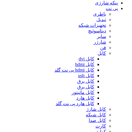
پنکه شارژی
پی نت
باطری
تبدیل
تجهیزات شبکه
دیتاسوئیچ
سایر
شارژر
فن
کابل
کابل dvi
کابل hdmi
کابل hdmi پی نت گلد
کابل usb
کابل برق
کابل برق
کابل مانیتور
کابل هارد
کابل هارد پی نت گلد
کابل شارژ
کابل شبکه
کابل صدا
کارت
کولپد