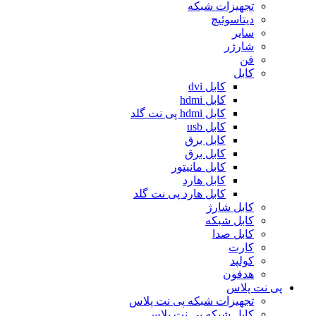
تجهیزات شبکه
دیتاسوئیچ
سایر
شارژر
فن
کابل
کابل dvi
کابل hdmi
کابل hdmi پی نت گلد
کابل usb
کابل برق
کابل برق
کابل مانیتور
کابل هارد
کابل هارد پی نت گلد
کابل شارژ
کابل شبکه
کابل صدا
کارت
کولپد
هدفون
پی نت پلاس
تجهیزات شبکه پی نت پلاس
کابل شبکه پی نت پلاس