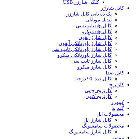
کلگی شارژر USB
کابل شارژر
پک ده تایی کابل شارژر
تبدیل موبایلی
کابل otg تایپ سی
کابل otg میکرو
کابل شارژ آیفون
کابل شارژ پاوربانکی آیفون
کابل شارژ پاوربانکی تایپ سی
کابل شارژ پاوربانکی میکرو
کابل شارژ تایپ سی
کابل شارژ میکرو
کابل صدا
کابل صدا 90 درجه
کارتریج
کارتریج اچ پی
کارتریج کنون
کیبورد
گیم پد
محصولات اپل
کابل شارژ اپل
محصولات سامسونگ
کابل شارژ سامسونگ
موس