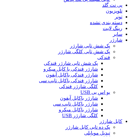
پی نت گلد
تلویزیون
تونر
دسته بندی نشده
رینگ لایت
سایر
شارژر
پک شش تایی شارژر
پک شش تایی کلگی شارژر
فندکی
پک شش تایی شارژر فندکی
شارژر فندکی با کابل میکرو
شارژر فندکی باکابل آیفون
شارژر فندکی باکابل تایپ سی
کلگی شارژر فندکی
یو اس بی USB
شارژر باکابل آیفون
شارژر باکابل تایپ سی
شارژر باکابل میکرو
کلگی شارژر USB
کابل شارژر
پک ده تایی کابل شارژر
تبدیل موبایلی