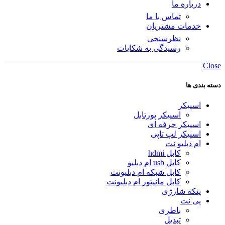
درباره ما
تماس با ما
خدمات مشتریان
نظرسنجی
رسیدگی به شکایات
Close
دسته بندی ها
اسپیکر
اسپیکر پورتابل
اسپیکر حرفه ای
اسپیکر لپ تاپی
ام دبلیو نت
کابل hdmi
کابل usb ام دبلیو
کابل شبکه ام دبلیونت
کابل مانیتور ام دبلیونت
پنکه شارژی
پی نت
باطری
تبدیل