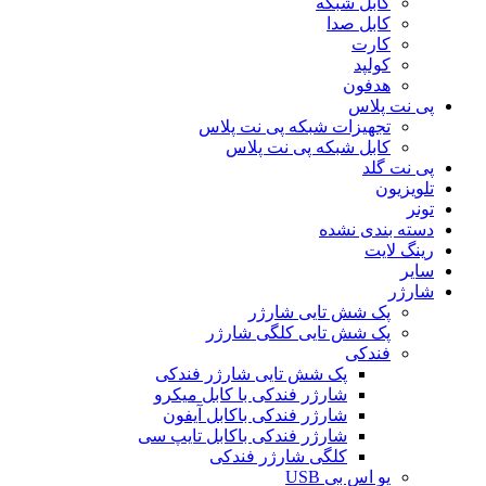
کابل شبکه
کابل صدا
کارت
کولپد
هدفون
پی نت پلاس
تجهیزات شبکه پی نت پلاس
کابل شبکه پی نت پلاس
پی نت گلد
تلویزیون
تونر
دسته بندی نشده
رینگ لایت
سایر
شارژر
پک شش تایی شارژر
پک شش تایی کلگی شارژر
فندکی
پک شش تایی شارژر فندکی
شارژر فندکی با کابل میکرو
شارژر فندکی باکابل آیفون
شارژر فندکی باکابل تایپ سی
کلگی شارژر فندکی
یو اس بی USB