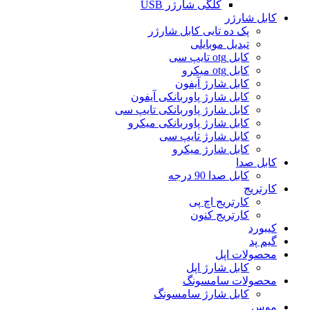
کلگی شارژر USB
کابل شارژر
پک ده تایی کابل شارژر
تبدیل موبایلی
کابل otg تایپ سی
کابل otg میکرو
کابل شارژ آیفون
کابل شارژ پاوربانکی آیفون
کابل شارژ پاوربانکی تایپ سی
کابل شارژ پاوربانکی میکرو
کابل شارژ تایپ سی
کابل شارژ میکرو
کابل صدا
کابل صدا 90 درجه
کارتریج
کارتریج اچ پی
کارتریج کنون
کیبورد
گیم پد
محصولات اپل
کابل شارژ اپل
محصولات سامسونگ
کابل شارژ سامسونگ
موس