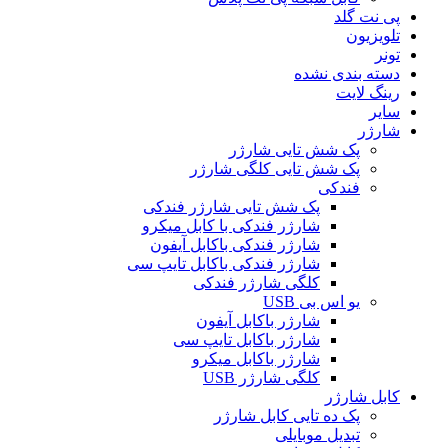
پی نت گلد
تلویزیون
تونر
دسته بندی نشده
رینگ لایت
سایر
شارژر
پک شش تایی شارژر
پک شش تایی کلگی شارژر
فندکی
پک شش تایی شارژر فندکی
شارژر فندکی با کابل میکرو
شارژر فندکی باکابل آیفون
شارژر فندکی باکابل تایپ سی
کلگی شارژر فندکی
یو اس بی USB
شارژر باکابل آیفون
شارژر باکابل تایپ سی
شارژر باکابل میکرو
کلگی شارژر USB
کابل شارژر
پک ده تایی کابل شارژر
تبدیل موبایلی