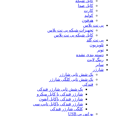
کابل شبکه
کابل صدا
کارت
کولپد
هدفون
پی نت پلاس
تجهیزات شبکه پی نت پلاس
کابل شبکه پی نت پلاس
پی نت گلد
تلویزیون
تونر
دسته بندی نشده
رینگ لایت
سایر
شارژر
پک شش تایی شارژر
پک شش تایی کلگی شارژر
فندکی
پک شش تایی شارژر فندکی
شارژر فندکی با کابل میکرو
شارژر فندکی باکابل آیفون
شارژر فندکی باکابل تایپ سی
کلگی شارژر فندکی
یو اس بی USB