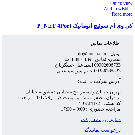
Quick view
Add to wishlist
Read more
کی وی ام سوئیچ اتوماتیک P_NET 4Port
اطلاعات تماس :
ایمیل : info@pnetiran.ir
شماره تماس : 02188851139
09902606733 اسماعیل عسگریان
09386785833 خانم میراسماعیلی
آدرس شرکت پی نت :
تهران خیابان ولیعصر عج - خیابان دمشق – خیابان
برادران مظفر - نبش بن بست کیا – پلاک 100 – واحد 12
کد پستی : 1416734372
مراجعه حضوری : 9:00 – 17:00
دانلود رزومه شرکت
درخواست نمایندگی