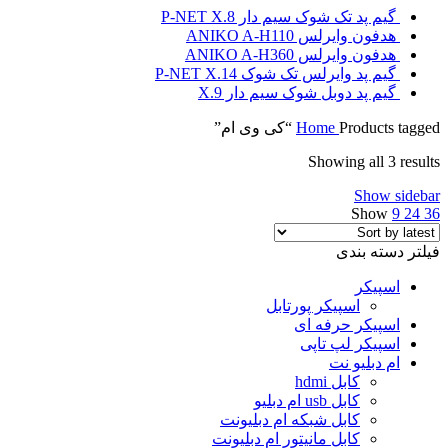
گیم پد تک شوک سیم دار P-NET X.8
هدفون وایرلس ANIKO A-H110
هدفون وایرلس ANIKO A-H360
گیم پد وایرلس تک شوک P-NET X.14
گیم پد دوبل شوک سیم دار X.9
Products tagged “کی وی ام”
Home
Showing all 3 results
Show sidebar
Show
9
24
36
فیلتر دسته بندی
اسپیکر
اسپیکر پورتابل
اسپیکر حرفه ای
اسپیکر لپ تاپی
ام دبلیو نت
کابل hdmi
کابل usb ام دبلیو
کابل شبکه ام دبلیونت
کابل مانیتور ام دبلیونت