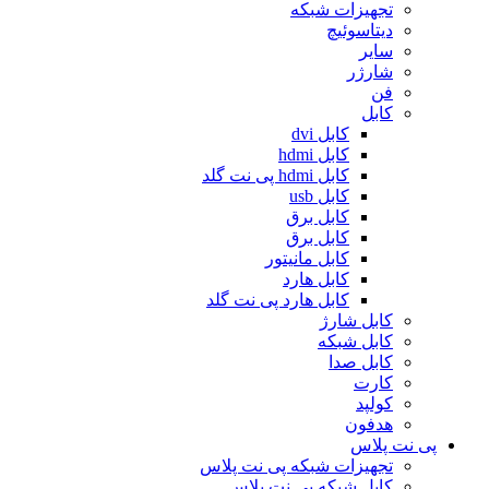
تجهیزات شبکه
دیتاسوئیچ
سایر
شارژر
فن
کابل
کابل dvi
کابل hdmi
کابل hdmi پی نت گلد
کابل usb
کابل برق
کابل برق
کابل مانیتور
کابل هارد
کابل هارد پی نت گلد
کابل شارژ
کابل شبکه
کابل صدا
کارت
کولپد
هدفون
پی نت پلاس
تجهیزات شبکه پی نت پلاس
کابل شبکه پی نت پلاس