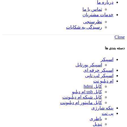
درباره ما
تماس با ما
خدمات مشتریان
نظرسنجی
رسیدگی به شکایات
Close
دسته بندی ها
اسپیکر
اسپیکر پورتابل
اسپیکر حرفه ای
اسپیکر لپ تاپی
ام دبلیو نت
کابل hdmi
کابل usb ام دبلیو
کابل شبکه ام دبلیونت
کابل مانیتور ام دبلیونت
پنکه شارژی
پی نت
باطری
تبدیل