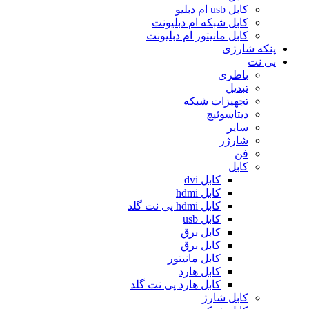
کابل usb ام دبلیو
کابل شبکه ام دبلیونت
کابل مانیتور ام دبلیونت
پنکه شارژی
پی نت
باطری
تبدیل
تجهیزات شبکه
دیتاسوئیچ
سایر
شارژر
فن
کابل
کابل dvi
کابل hdmi
کابل hdmi پی نت گلد
کابل usb
کابل برق
کابل برق
کابل مانیتور
کابل هارد
کابل هارد پی نت گلد
کابل شارژ