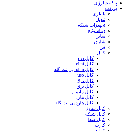
پنکه شارژی
پی نت
باطری
تبدیل
تجهیزات شبکه
دیتاسوئیچ
سایر
شارژر
فن
کابل
کابل dvi
کابل hdmi
کابل hdmi پی نت گلد
کابل usb
کابل برق
کابل برق
کابل مانیتور
کابل هارد
کابل هارد پی نت گلد
کابل شارژ
کابل شبکه
کابل صدا
کارت
کولپد