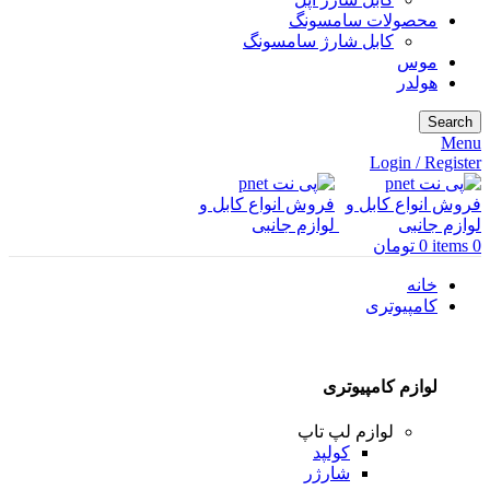
محصولات سامسونگ
کابل شارژ سامسونگ
موس
هولدر
Search
Menu
Login / Register
0
items
0
تومان
خانه
کامپیوتری
لوازم کامپیوتری
لوازم لپ تاپ
کولپد
شارژر