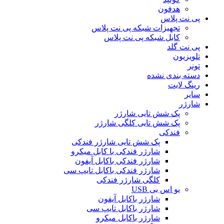
هدفون
پی نت پلاس
تجهیزات شبکه پی نت پلاس
کابل شبکه پی نت پلاس
پی نت گلد
تلویزیون
تونر
دسته بندی نشده
رینگ لایت
سایر
شارژر
پک شش تایی شارژر
پک شش تایی کلگی شارژر
فندکی
پک شش تایی شارژر فندکی
شارژر فندکی با کابل میکرو
شارژر فندکی باکابل آیفون
شارژر فندکی باکابل تایپ سی
کلگی شارژر فندکی
یو اس بی USB
شارژر باکابل آیفون
شارژر باکابل تایپ سی
شارژر باکابل میکرو