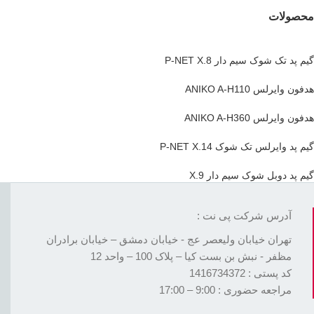
محصولات
گیم پد تک شوک سیم دار P-NET X.8
هدفون وایرلس ANIKO A-H110
هدفون وایرلس ANIKO A-H360
گیم پد وایرلس تک شوک P-NET X.14
گیم پد دوبل شوک سیم دار X.9
آدرس شرکت پی نت :
تهران خیابان ولیعصر عج - خیابان دمشق – خیابان برادران
مظفر - نبش بن بست کیا – پلاک 100 – واحد 12
کد پستی : 1416734372
مراجعه حضوری : 9:00 – 17:00