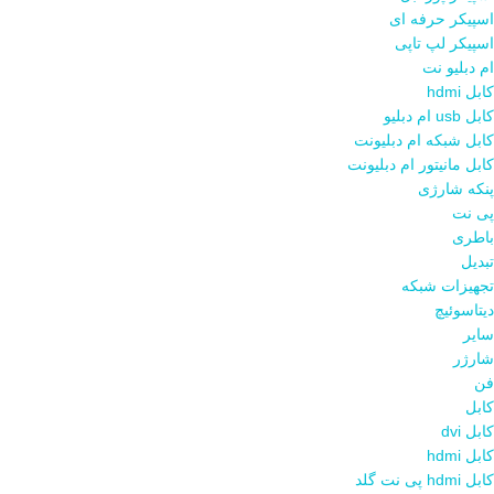
اسپیکر حرفه ای
اسپیکر لپ تاپی
ام دبلیو نت
کابل hdmi
کابل usb ام دبلیو
کابل شبکه ام دبلیونت
کابل مانیتور ام دبلیونت
پنکه شارژی
پی نت
باطری
تبدیل
تجهیزات شبکه
دیتاسوئیچ
سایر
شارژر
فن
کابل
کابل dvi
کابل hdmi
کابل hdmi پی نت گلد