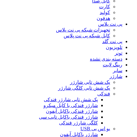
کابل صدا
کارت
کولپد
هدفون
پی نت پلاس
تجهیزات شبکه پی نت پلاس
کابل شبکه پی نت پلاس
پی نت گلد
تلویزیون
تونر
دسته بندی نشده
رینگ لایت
سایر
شارژر
پک شش تایی شارژر
پک شش تایی کلگی شارژر
فندکی
پک شش تایی شارژر فندکی
شارژر فندکی با کابل میکرو
شارژر فندکی باکابل آیفون
شارژر فندکی باکابل تایپ سی
کلگی شارژر فندکی
یو اس بی USB
شارژر باکابل آیفون