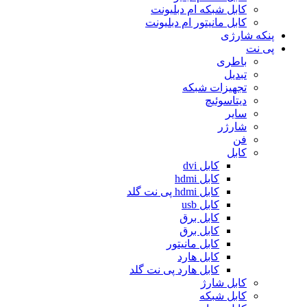
کابل شبکه ام دبلیونت
کابل مانیتور ام دبلیونت
پنکه شارژی
پی نت
باطری
تبدیل
تجهیزات شبکه
دیتاسوئیچ
سایر
شارژر
فن
کابل
کابل dvi
کابل hdmi
کابل hdmi پی نت گلد
کابل usb
کابل برق
کابل برق
کابل مانیتور
کابل هارد
کابل هارد پی نت گلد
کابل شارژ
کابل شبکه