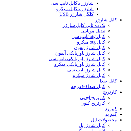
شارژر باکابل تایپ سی
شارژر باکابل میکرو
کلگی شارژر USB
کابل شارژر
پک ده تایی کابل شارژر
تبدیل موبایلی
کابل otg تایپ سی
کابل otg میکرو
کابل شارژ آیفون
کابل شارژ پاوربانکی آیفون
کابل شارژ پاوربانکی تایپ سی
کابل شارژ پاوربانکی میکرو
کابل شارژ تایپ سی
کابل شارژ میکرو
کابل صدا
کابل صدا 90 درجه
کارتریج
کارتریج اچ پی
کارتریج کنون
کیبورد
گیم پد
محصولات اپل
کابل شارژ اپل
محصولات سامسونگ