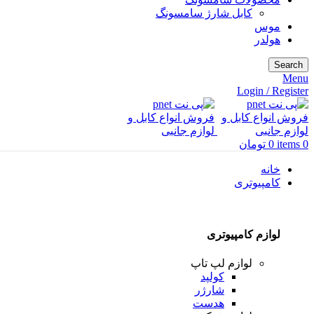
کابل شارژ سامسونگ
موس
هولدر
Search
Menu
Login / Register
0
items
0
تومان
خانه
کامپیوتری
لوازم کامپیوتری
لوازم لپ تاپ
کولپد
شارژر
هدست