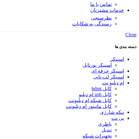
تماس با ما
خدمات مشتریان
نظرسنجی
رسیدگی به شکایات
Close
دسته بندی ها
اسپیکر
اسپیکر پورتابل
اسپیکر حرفه ای
اسپیکر لپ تاپی
ام دبلیو نت
کابل hdmi
کابل usb ام دبلیو
کابل شبکه ام دبلیونت
کابل مانیتور ام دبلیونت
پنکه شارژی
پی نت
باطری
تبدیل
تجهیزات شبکه