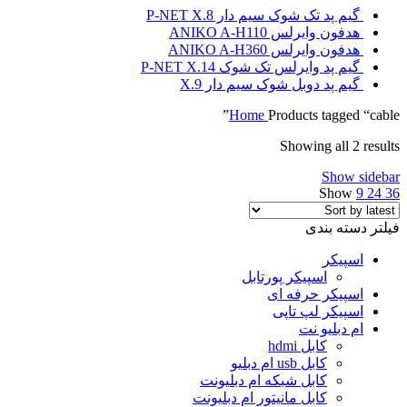
گیم پد تک شوک سیم دار P-NET X.8
هدفون وایرلس ANIKO A-H110
هدفون وایرلس ANIKO A-H360
گیم پد وایرلس تک شوک P-NET X.14
گیم پد دوبل شوک سیم دار X.9
Home
Products tagged “cable”
Showing all 2 results
Show sidebar
Show
9
24
36
فیلتر دسته بندی
اسپیکر
اسپیکر پورتابل
اسپیکر حرفه ای
اسپیکر لپ تاپی
ام دبلیو نت
کابل hdmi
کابل usb ام دبلیو
کابل شبکه ام دبلیونت
کابل مانیتور ام دبلیونت