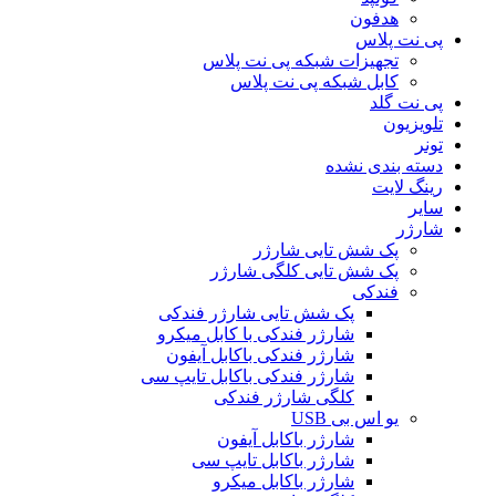
هدفون
پی نت پلاس
تجهیزات شبکه پی نت پلاس
کابل شبکه پی نت پلاس
پی نت گلد
تلویزیون
تونر
دسته بندی نشده
رینگ لایت
سایر
شارژر
پک شش تایی شارژر
پک شش تایی کلگی شارژر
فندکی
پک شش تایی شارژر فندکی
شارژر فندکی با کابل میکرو
شارژر فندکی باکابل آیفون
شارژر فندکی باکابل تایپ سی
کلگی شارژر فندکی
یو اس بی USB
شارژر باکابل آیفون
شارژر باکابل تایپ سی
شارژر باکابل میکرو