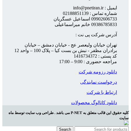
ایمیل : info@pnetiran.ir
شماره تماس : 02188851139
09902606733 اسماعیل عسگریان
09386785833 خانم میراسماعیلی
آدرس شرکت پی نت :
تهران خیابان ولیعصر عج - خیابان دمشق – خیابان
برادران مظفر - نبش بن بست کیا – پلاک 100 – واحد 12
کد پستی : 1416734372
مراجعه حضوری : 9:00 – 17:00
دانلود رزومه شرکت
درخواست نمایندگی
ارتباط با شرکت
دانلود کاتالوگ محصولات
کلیه حقوق این قالب متعلق به P-NET می باشد . طراحی وب سایت توسط ماه
سایت
Search