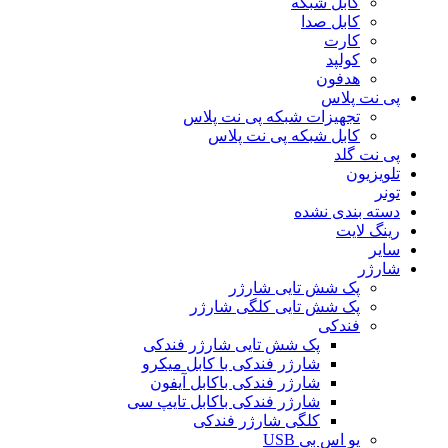
کابل شبکه
کابل صدا
کارت
کولپد
هدفون
پی نت پلاس
تجهیزات شبکه پی نت پلاس
کابل شبکه پی نت پلاس
پی نت گلد
تلویزیون
تونر
دسته بندی نشده
رینگ لایت
سایر
شارژر
پک شش تایی شارژر
پک شش تایی کلگی شارژر
فندکی
پک شش تایی شارژر فندکی
شارژر فندکی با کابل میکرو
شارژر فندکی باکابل آیفون
شارژر فندکی باکابل تایپ سی
کلگی شارژر فندکی
یو اس بی USB