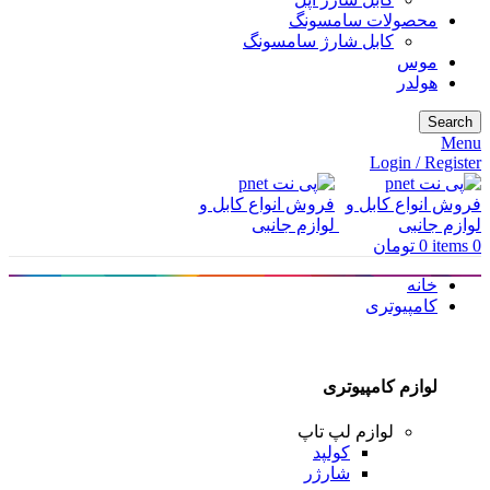
محصولات سامسونگ
کابل شارژ سامسونگ
موس
هولدر
Search
Menu
Login / Register
0
items
0
تومان
خانه
کامپیوتری
لوازم کامپیوتری
لوازم لپ تاپ
کولپد
شارژر