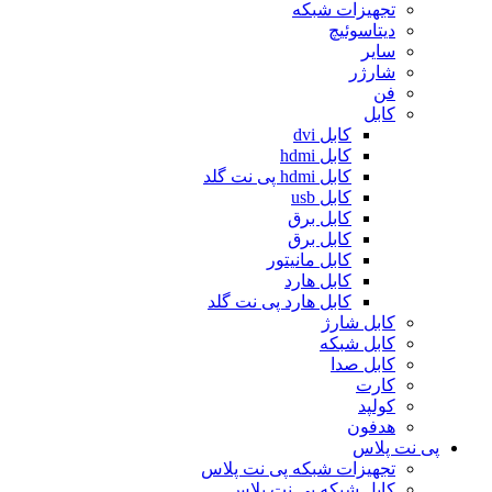
تجهیزات شبکه
دیتاسوئیچ
سایر
شارژر
فن
کابل
کابل dvi
کابل hdmi
کابل hdmi پی نت گلد
کابل usb
کابل برق
کابل برق
کابل مانیتور
کابل هارد
کابل هارد پی نت گلد
کابل شارژ
کابل شبکه
کابل صدا
کارت
کولپد
هدفون
پی نت پلاس
تجهیزات شبکه پی نت پلاس
کابل شبکه پی نت پلاس