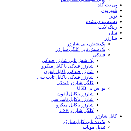
پی نت گلد
تلویزیون
تونر
دسته بندی نشده
رینگ لایت
سایر
شارژر
پک شش تایی شارژر
پک شش تایی کلگی شارژر
فندکی
پک شش تایی شارژر فندکی
شارژر فندکی با کابل میکرو
شارژر فندکی باکابل آیفون
شارژر فندکی باکابل تایپ سی
کلگی شارژر فندکی
یو اس بی USB
شارژر باکابل آیفون
شارژر باکابل تایپ سی
شارژر باکابل میکرو
کلگی شارژر USB
کابل شارژر
پک ده تایی کابل شارژر
تبدیل موبایلی