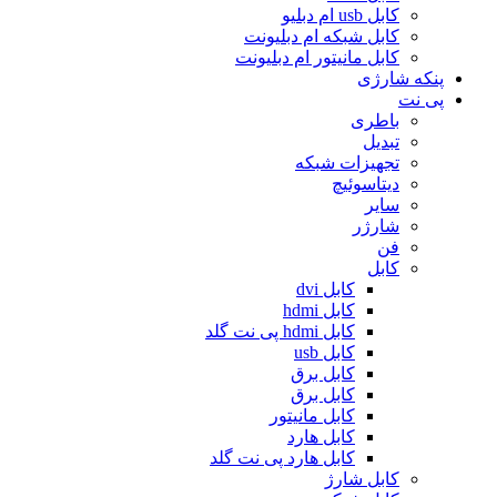
کابل usb ام دبلیو
کابل شبکه ام دبلیونت
کابل مانیتور ام دبلیونت
پنکه شارژی
پی نت
باطری
تبدیل
تجهیزات شبکه
دیتاسوئیچ
سایر
شارژر
فن
کابل
کابل dvi
کابل hdmi
کابل hdmi پی نت گلد
کابل usb
کابل برق
کابل برق
کابل مانیتور
کابل هارد
کابل هارد پی نت گلد
کابل شارژ