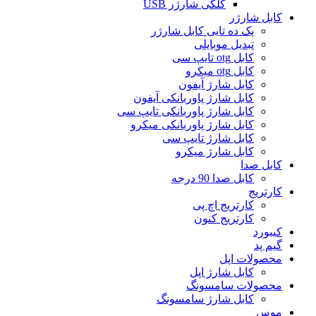
کلگی شارژر USB
کابل شارژر
پک ده تایی کابل شارژر
تبدیل موبایلی
کابل otg تایپ سی
کابل otg میکرو
کابل شارژ آیفون
کابل شارژ پاوربانکی آیفون
کابل شارژ پاوربانکی تایپ سی
کابل شارژ پاوربانکی میکرو
کابل شارژ تایپ سی
کابل شارژ میکرو
کابل صدا
کابل صدا 90 درجه
کارتریج
کارتریج اچ پی
کارتریج کنون
کیبورد
گیم پد
محصولات اپل
کابل شارژ اپل
محصولات سامسونگ
کابل شارژ سامسونگ
موس