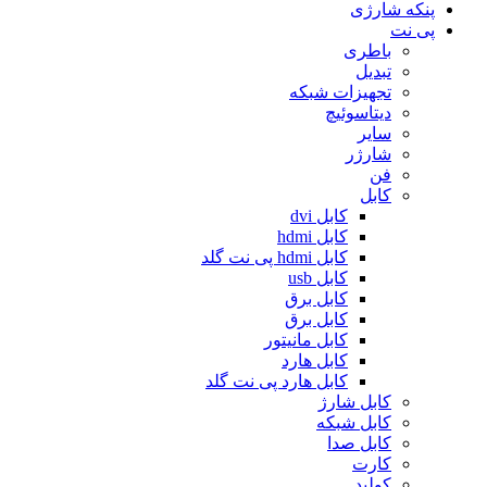
پنکه شارژی
پی نت
باطری
تبدیل
تجهیزات شبکه
دیتاسوئیچ
سایر
شارژر
فن
کابل
کابل dvi
کابل hdmi
کابل hdmi پی نت گلد
کابل usb
کابل برق
کابل برق
کابل مانیتور
کابل هارد
کابل هارد پی نت گلد
کابل شارژ
کابل شبکه
کابل صدا
کارت
کولپد