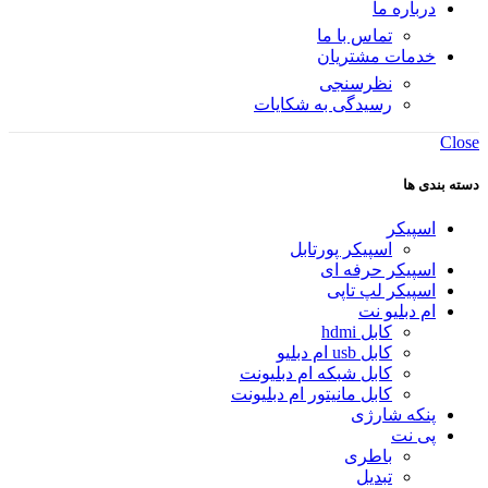
درباره ما
تماس با ما
خدمات مشتریان
نظرسنجی
رسیدگی به شکایات
Close
دسته بندی ها
اسپیکر
اسپیکر پورتابل
اسپیکر حرفه ای
اسپیکر لپ تاپی
ام دبلیو نت
کابل hdmi
کابل usb ام دبلیو
کابل شبکه ام دبلیونت
کابل مانیتور ام دبلیونت
پنکه شارژی
پی نت
باطری
تبدیل