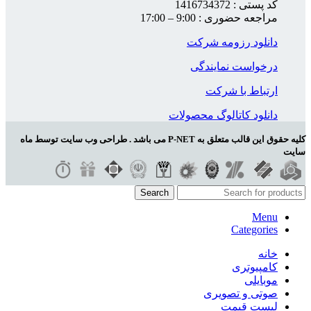
کد پستی : 1416734372
مراجعه حضوری : 9:00 – 17:00
دانلود رزومه شرکت
درخواست نمایندگی
ارتباط با شرکت
دانلود کاتالوگ محصولات
کلیه حقوق این قالب متعلق به P-NET می باشد . طراحی وب سایت توسط ماه
سایت
Search
Menu
Categories
خانه
کامپیوتری
موبایلی
صوتی و تصویری
لیست قیمت