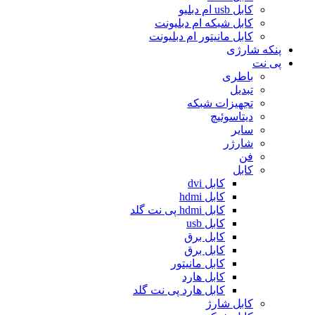
کابل usb ام دبلیو
کابل شبکه ام دبلیونت
کابل مانیتور ام دبلیونت
پنکه شارژی
پی نت
باطری
تبدیل
تجهیزات شبکه
دیتاسوئیچ
سایر
شارژر
فن
کابل
کابل dvi
کابل hdmi
کابل hdmi پی نت گلد
کابل usb
کابل برق
کابل برق
کابل مانیتور
کابل هارد
کابل هارد پی نت گلد
کابل شارژ