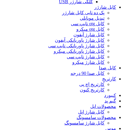
کلگی شارژر USB
کابل شارژر
پک ده تایی کابل شارژر
تبدیل موبایلی
کابل otg تایپ سی
کابل otg میکرو
کابل شارژ آیفون
کابل شارژ پاوربانکی آیفون
کابل شارژ پاوربانکی تایپ سی
کابل شارژ پاوربانکی میکرو
کابل شارژ تایپ سی
کابل شارژ میکرو
کابل صدا
کابل صدا 90 درجه
کارتریج
کارتریج اچ پی
کارتریج کنون
کیبورد
گیم پد
محصولات اپل
کابل شارژ اپل
محصولات سامسونگ
کابل شارژ سامسونگ
موس