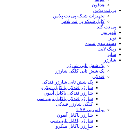
هدفون
پی نت پلاس
تجهیزات شبکه پی نت پلاس
کابل شبکه پی نت پلاس
پی نت گلد
تلویزیون
تونر
دسته بندی نشده
رینگ لایت
سایر
شارژر
پک شش تایی شارژر
پک شش تایی کلگی شارژر
فندکی
پک شش تایی شارژر فندکی
شارژر فندکی با کابل میکرو
شارژر فندکی باکابل آیفون
شارژر فندکی باکابل تایپ سی
کلگی شارژر فندکی
یو اس بی USB
شارژر باکابل آیفون
شارژر باکابل تایپ سی
شارژر باکابل میکرو