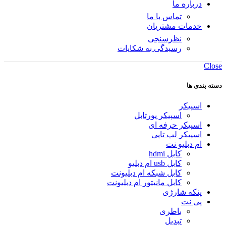
درباره ما
تماس با ما
خدمات مشتریان
نظرسنجی
رسیدگی به شکایات
Close
دسته بندی ها
اسپیکر
اسپیکر پورتابل
اسپیکر حرفه ای
اسپیکر لپ تاپی
ام دبلیو نت
کابل hdmi
کابل usb ام دبلیو
کابل شبکه ام دبلیونت
کابل مانیتور ام دبلیونت
پنکه شارژی
پی نت
باطری
تبدیل