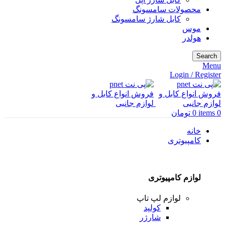
محصولات سامسونگ
کابل شارژ سامسونگ
موس
هولدر
Search
Menu
Login / Register
0
items
0
تومان
خانه
کامپیوتری
لوازم کامپیوتری
لوازم لپ تاپ
کولپد
شارژر