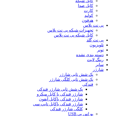
کابل شبکه
کابل صدا
کارت
کولپد
هدفون
پی نت پلاس
تجهیزات شبکه پی نت پلاس
کابل شبکه پی نت پلاس
پی نت گلد
تلویزیون
تونر
دسته بندی نشده
رینگ لایت
سایر
شارژر
پک شش تایی شارژر
پک شش تایی کلگی شارژر
فندکی
پک شش تایی شارژر فندکی
شارژر فندکی با کابل میکرو
شارژر فندکی باکابل آیفون
شارژر فندکی باکابل تایپ سی
کلگی شارژر فندکی
یو اس بی USB