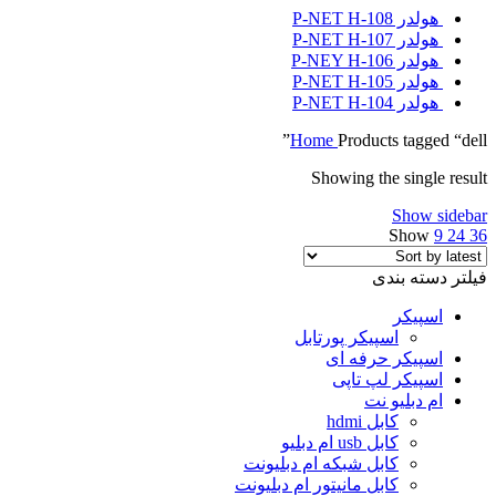
هولدر P-NET H-108
هولدر P-NET H-107
هولدر P-NEY H-106
هولدر P-NET H-105
هولدر P-NET H-104
Home
Products tagged “dell”
Showing the single result
Show sidebar
Show
9
24
36
فیلتر دسته بندی
اسپیکر
اسپیکر پورتابل
اسپیکر حرفه ای
اسپیکر لپ تاپی
ام دبلیو نت
کابل hdmi
کابل usb ام دبلیو
کابل شبکه ام دبلیونت
کابل مانیتور ام دبلیونت