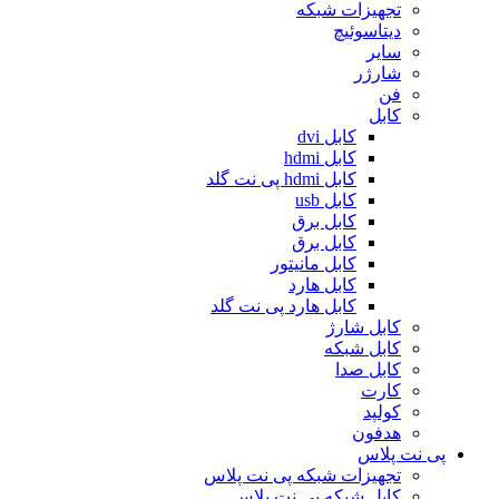
تجهیزات شبکه
دیتاسوئیچ
سایر
شارژر
فن
کابل
کابل dvi
کابل hdmi
کابل hdmi پی نت گلد
کابل usb
کابل برق
کابل برق
کابل مانیتور
کابل هارد
کابل هارد پی نت گلد
کابل شارژ
کابل شبکه
کابل صدا
کارت
کولپد
هدفون
پی نت پلاس
تجهیزات شبکه پی نت پلاس
کابل شبکه پی نت پلاس