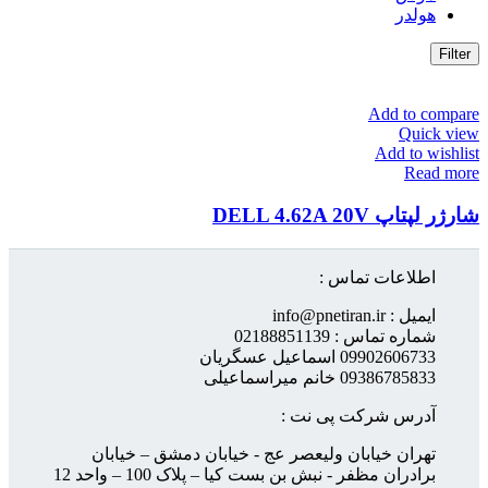
هولدر
Filter
Add to compare
Quick view
Add to wishlist
Read more
شارژر لپتاپ DELL 4.62A 20V
اطلاعات تماس :
ایمیل : info@pnetiran.ir
شماره تماس : 02188851139
09902606733 اسماعیل عسگریان
09386785833 خانم میراسماعیلی
آدرس شرکت پی نت :
تهران خیابان ولیعصر عج - خیابان دمشق – خیابان
برادران مظفر - نبش بن بست کیا – پلاک 100 – واحد 12