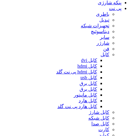
پنکه شارژی
پی نت
باطری
تبدیل
تجهیزات شبکه
دیتاسوئیچ
سایر
شارژر
فن
کابل
کابل dvi
کابل hdmi
کابل hdmi پی نت گلد
کابل usb
کابل برق
کابل برق
کابل مانیتور
کابل هارد
کابل هارد پی نت گلد
کابل شارژ
کابل شبکه
کابل صدا
کارت
کولپد