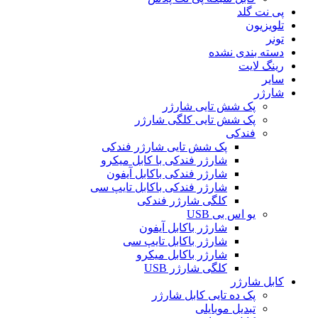
پی نت گلد
تلویزیون
تونر
دسته بندی نشده
رینگ لایت
سایر
شارژر
پک شش تایی شارژر
پک شش تایی کلگی شارژر
فندکی
پک شش تایی شارژر فندکی
شارژر فندکی با کابل میکرو
شارژر فندکی باکابل آیفون
شارژر فندکی باکابل تایپ سی
کلگی شارژر فندکی
یو اس بی USB
شارژر باکابل آیفون
شارژر باکابل تایپ سی
شارژر باکابل میکرو
کلگی شارژر USB
کابل شارژر
پک ده تایی کابل شارژر
تبدیل موبایلی