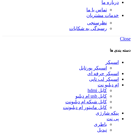
درباره ما
تماس با ما
خدمات مشتریان
نظرسنجی
رسیدگی به شکایات
Close
دسته بندی ها
اسپیکر
اسپیکر پورتابل
اسپیکر حرفه ای
اسپیکر لپ تاپی
ام دبلیو نت
کابل hdmi
کابل usb ام دبلیو
کابل شبکه ام دبلیونت
کابل مانیتور ام دبلیونت
پنکه شارژی
پی نت
باطری
تبدیل