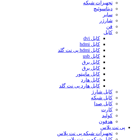
تجهیزات شبکه
دیتاسوئیچ
سایر
شارژر
فن
کابل
کابل dvi
کابل hdmi
کابل hdmi پی نت گلد
کابل usb
کابل برق
کابل برق
کابل مانیتور
کابل هارد
کابل هارد پی نت گلد
کابل شارژ
کابل شبکه
کابل صدا
کارت
کولپد
هدفون
پی نت پلاس
تجهیزات شبکه پی نت پلاس
کابل شبکه پی نت پلاس