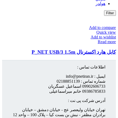
هولدر
Filter
Add to compare
Quick view
Add to wishlist
Read more
کابل هارد اکسترنال P_NET USB/3 1.5m
اطلاعات تماس :
ایمیل : info@pnetiran.ir
شماره تماس : 02188851139
09902606733 اسماعیل عسگریان
09386785833 خانم میراسماعیلی
آدرس شرکت پی نت :
تهران خیابان ولیعصر عج - خیابان دمشق – خیابان
برادران مظفر - نبش بن بست کیا – پلاک 100 – واحد 12