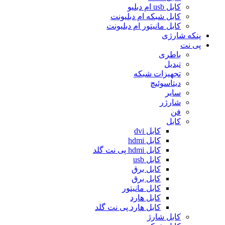
کابل usb ام دبلیو
کابل شبکه ام دبلیونت
کابل مانیتور ام دبلیونت
پنکه شارژی
پی نت
باطری
تبدیل
تجهیزات شبکه
دیتاسوئیچ
سایر
شارژر
فن
کابل
کابل dvi
کابل hdmi
کابل hdmi پی نت گلد
کابل usb
کابل برق
کابل برق
کابل مانیتور
کابل هارد
کابل هارد پی نت گلد
کابل شارژ