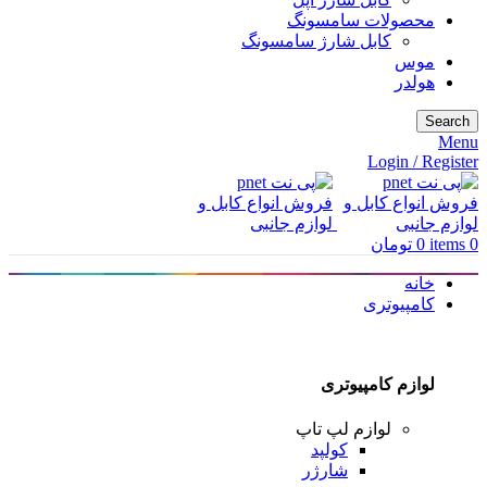
محصولات سامسونگ
کابل شارژ سامسونگ
موس
هولدر
Search
Menu
Login / Register
0
items
0
تومان
خانه
کامپیوتری
لوازم کامپیوتری
لوازم لپ تاپ
کولپد
شارژر