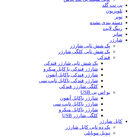
پی نت گلد
تلویزیون
تونر
دسته بندی نشده
رینگ لایت
سایر
شارژر
پک شش تایی شارژر
پک شش تایی کلگی شارژر
فندکی
پک شش تایی شارژر فندکی
شارژر فندکی با کابل میکرو
شارژر فندکی باکابل آیفون
شارژر فندکی باکابل تایپ سی
کلگی شارژر فندکی
یو اس بی USB
شارژر باکابل آیفون
شارژر باکابل تایپ سی
شارژر باکابل میکرو
کلگی شارژر USB
کابل شارژر
پک ده تایی کابل شارژر
تبدیل موبایلی