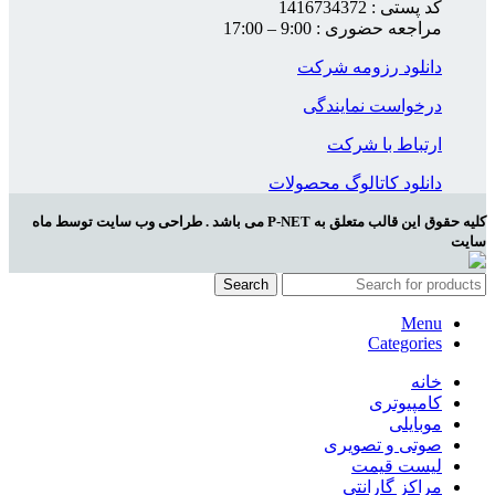
کد پستی : 1416734372
مراجعه حضوری : 9:00 – 17:00
دانلود رزومه شرکت
درخواست نمایندگی
ارتباط با شرکت
دانلود کاتالوگ محصولات
کلیه حقوق این قالب متعلق به P-NET می باشد . طراحی وب سایت توسط ماه
سایت
Search
Menu
Categories
خانه
کامپیوتری
موبایلی
صوتی و تصویری
لیست قیمت
مراکز گارانتی