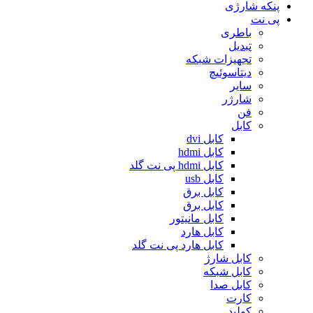
پنکه شارژی
پی نت
باطری
تبدیل
تجهیزات شبکه
دیتاسوئیچ
سایر
شارژر
فن
کابل
کابل dvi
کابل hdmi
کابل hdmi پی نت گلد
کابل usb
کابل برق
کابل برق
کابل مانیتور
کابل هارد
کابل هارد پی نت گلد
کابل شارژ
کابل شبکه
کابل صدا
کارت
کولپد