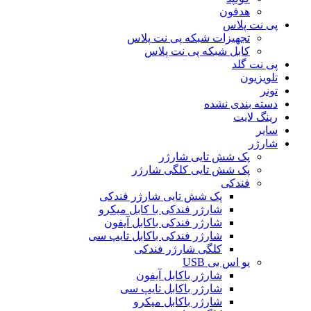
هدفون
پی نت پلاس
تجهیزات شبکه پی نت پلاس
کابل شبکه پی نت پلاس
پی نت گلد
تلویزیون
تونر
دسته بندی نشده
رینگ لایت
سایر
شارژر
پک شش تایی شارژر
پک شش تایی کلگی شارژر
فندکی
پک شش تایی شارژر فندکی
شارژر فندکی با کابل میکرو
شارژر فندکی باکابل آیفون
شارژر فندکی باکابل تایپ سی
کلگی شارژر فندکی
یو اس بی USB
شارژر باکابل آیفون
شارژر باکابل تایپ سی
شارژر باکابل میکرو