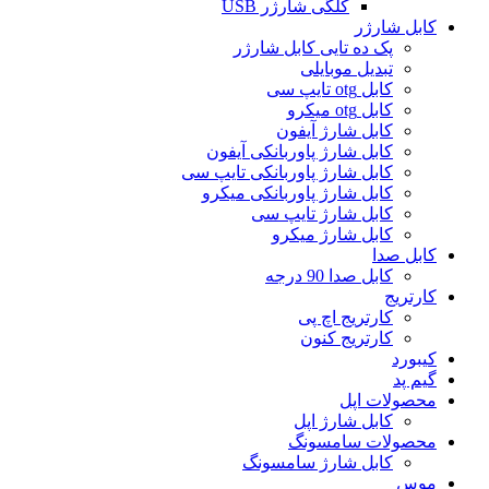
کلگی شارژر USB
کابل شارژر
پک ده تایی کابل شارژر
تبدیل موبایلی
کابل otg تایپ سی
کابل otg میکرو
کابل شارژ آیفون
کابل شارژ پاوربانکی آیفون
کابل شارژ پاوربانکی تایپ سی
کابل شارژ پاوربانکی میکرو
کابل شارژ تایپ سی
کابل شارژ میکرو
کابل صدا
کابل صدا 90 درجه
کارتریج
کارتریج اچ پی
کارتریج کنون
کیبورد
گیم پد
محصولات اپل
کابل شارژ اپل
محصولات سامسونگ
کابل شارژ سامسونگ
موس