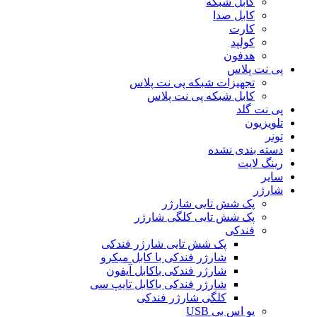
کابل شبکه
کابل صدا
کارت
کولپد
هدفون
پی نت پلاس
تجهیزات شبکه پی نت پلاس
کابل شبکه پی نت پلاس
پی نت گلد
تلویزیون
تونر
دسته بندی نشده
رینگ لایت
سایر
شارژر
پک شش تایی شارژر
پک شش تایی کلگی شارژر
فندکی
پک شش تایی شارژر فندکی
شارژر فندکی با کابل میکرو
شارژر فندکی باکابل آیفون
شارژر فندکی باکابل تایپ سی
کلگی شارژر فندکی
یو اس بی USB