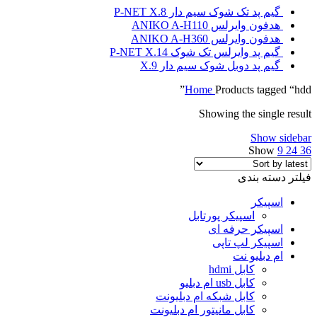
گیم پد تک شوک سیم دار P-NET X.8
هدفون وایرلس ANIKO A-H110
هدفون وایرلس ANIKO A-H360
گیم پد وایرلس تک شوک P-NET X.14
گیم پد دوبل شوک سیم دار X.9
Home
Products tagged “hdd”
Showing the single result
Show sidebar
Show
9
24
36
فیلتر دسته بندی
اسپیکر
اسپیکر پورتابل
اسپیکر حرفه ای
اسپیکر لپ تاپی
ام دبلیو نت
کابل hdmi
کابل usb ام دبلیو
کابل شبکه ام دبلیونت
کابل مانیتور ام دبلیونت