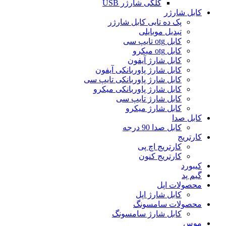
کلگی شارژر USB
کابل شارژر
پک ده تایی کابل شارژر
تبدیل موبایلی
کابل otg تایپ سی
کابل otg میکرو
کابل شارژ آیفون
کابل شارژ پاوربانکی آیفون
کابل شارژ پاوربانکی تایپ سی
کابل شارژ پاوربانکی میکرو
کابل شارژ تایپ سی
کابل شارژ میکرو
کابل صدا
کابل صدا 90 درجه
کارتریج
کارتریج اچ پی
کارتریج کنون
کیبورد
گیم پد
محصولات اپل
کابل شارژ اپل
محصولات سامسونگ
کابل شارژ سامسونگ
موس