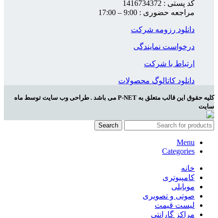
کد پستی : 1416734372
مراجعه حضوری : 9:00 – 17:00
دانلود رزومه شرکت
درخواست نمایندگی
ارتباط با شرکت
دانلود کاتالوگ محصولات
کلیه حقوق این قالب متعلق به P-NET می باشد . طراحی وب سایت توسط ماه
سایت
Search
Menu
Categories
خانه
کامپیوتری
موبایلی
صوتی و تصویری
لیست قیمت
مراکز گارانتی