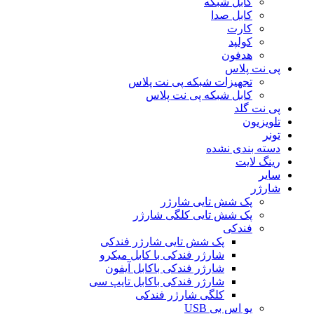
کابل شبکه
کابل صدا
کارت
کولپد
هدفون
پی نت پلاس
تجهیزات شبکه پی نت پلاس
کابل شبکه پی نت پلاس
پی نت گلد
تلویزیون
تونر
دسته بندی نشده
رینگ لایت
سایر
شارژر
پک شش تایی شارژر
پک شش تایی کلگی شارژر
فندکی
پک شش تایی شارژر فندکی
شارژر فندکی با کابل میکرو
شارژر فندکی باکابل آیفون
شارژر فندکی باکابل تایپ سی
کلگی شارژر فندکی
یو اس بی USB