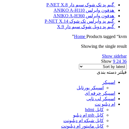
گیم پد تک شوک سیم دار P-NET X.8
هدفون وایرلس ANIKO A-H110
هدفون وایرلس ANIKO A-H360
گیم پد وایرلس تک شوک P-NET X.14
گیم پد دوبل شوک سیم دار X.9
Home
Products tagged “kvm”
Showing the single result
Show sidebar
Show
9
24
36
فیلتر دسته بندی
اسپیکر
اسپیکر پورتابل
اسپیکر حرفه ای
اسپیکر لپ تاپی
ام دبلیو نت
کابل hdmi
کابل usb ام دبلیو
کابل شبکه ام دبلیونت
کابل مانیتور ام دبلیونت