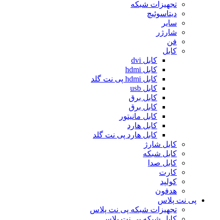
تجهیزات شبکه
دیتاسوئیچ
سایر
شارژر
فن
کابل
کابل dvi
کابل hdmi
کابل hdmi پی نت گلد
کابل usb
کابل برق
کابل برق
کابل مانیتور
کابل هارد
کابل هارد پی نت گلد
کابل شارژ
کابل شبکه
کابل صدا
کارت
کولپد
هدفون
پی نت پلاس
تجهیزات شبکه پی نت پلاس
کابل شبکه پی نت پلاس