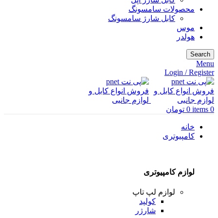
محصولات سامسونگ
کابل شارژ سامسونگ
موس
هولدر
Search
Menu
Login / Register
0
items
0
تومان
خانه
کامپیوتری
لوازم کامپیوتری
لوازم لپ تاپ
کولپد
شارژر