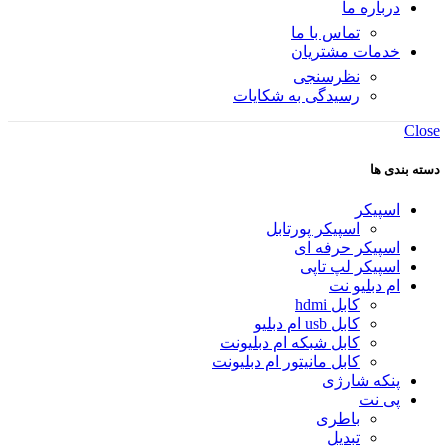
درباره ما
تماس با ما
خدمات مشتریان
نظرسنجی
رسیدگی به شکایات
Close
دسته بندی ها
اسپیکر
اسپیکر پورتابل
اسپیکر حرفه ای
اسپیکر لپ تاپی
ام دبلیو نت
کابل hdmi
کابل usb ام دبلیو
کابل شبکه ام دبلیونت
کابل مانیتور ام دبلیونت
پنکه شارژی
پی نت
باطری
تبدیل