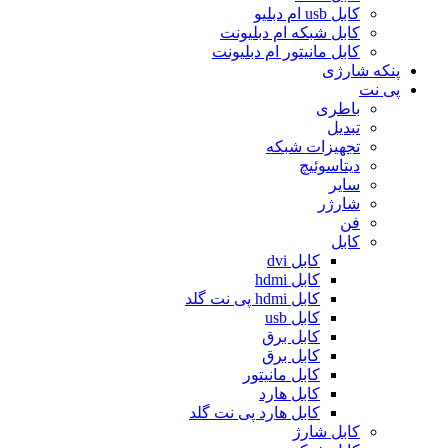
کابل usb ام دبلیو
کابل شبکه ام دبلیونت
کابل مانیتور ام دبلیونت
پنکه شارژی
پی نت
باطری
تبدیل
تجهیزات شبکه
دیتاسوئیچ
سایر
شارژر
فن
کابل
کابل dvi
کابل hdmi
کابل hdmi پی نت گلد
کابل usb
کابل برق
کابل برق
کابل مانیتور
کابل هارد
کابل هارد پی نت گلد
کابل شارژ