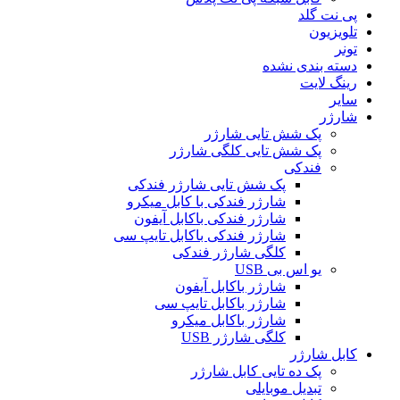
پی نت گلد
تلویزیون
تونر
دسته بندی نشده
رینگ لایت
سایر
شارژر
پک شش تایی شارژر
پک شش تایی کلگی شارژر
فندکی
پک شش تایی شارژر فندکی
شارژر فندکی با کابل میکرو
شارژر فندکی باکابل آیفون
شارژر فندکی باکابل تایپ سی
کلگی شارژر فندکی
یو اس بی USB
شارژر باکابل آیفون
شارژر باکابل تایپ سی
شارژر باکابل میکرو
کلگی شارژر USB
کابل شارژر
پک ده تایی کابل شارژر
تبدیل موبایلی