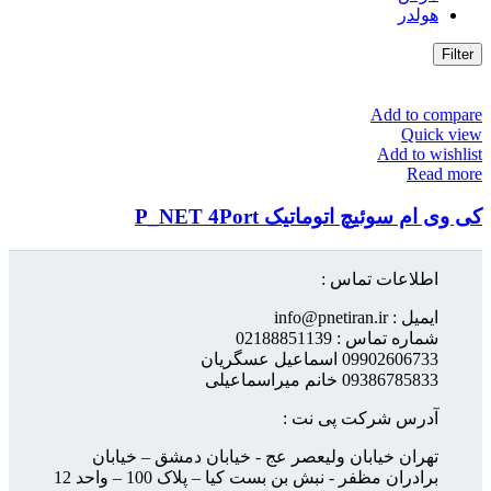
هولدر
Filter
Add to compare
Quick view
Add to wishlist
Read more
کی وی ام سوئیچ اتوماتیک P_NET 4Port
اطلاعات تماس :
ایمیل : info@pnetiran.ir
شماره تماس : 02188851139
09902606733 اسماعیل عسگریان
09386785833 خانم میراسماعیلی
آدرس شرکت پی نت :
تهران خیابان ولیعصر عج - خیابان دمشق – خیابان
برادران مظفر - نبش بن بست کیا – پلاک 100 – واحد 12