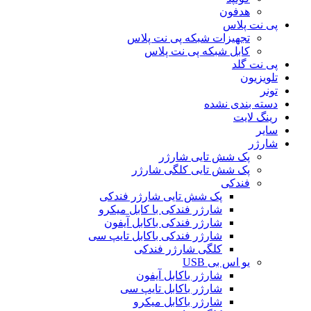
هدفون
پی نت پلاس
تجهیزات شبکه پی نت پلاس
کابل شبکه پی نت پلاس
پی نت گلد
تلویزیون
تونر
دسته بندی نشده
رینگ لایت
سایر
شارژر
پک شش تایی شارژر
پک شش تایی کلگی شارژر
فندکی
پک شش تایی شارژر فندکی
شارژر فندکی با کابل میکرو
شارژر فندکی باکابل آیفون
شارژر فندکی باکابل تایپ سی
کلگی شارژر فندکی
یو اس بی USB
شارژر باکابل آیفون
شارژر باکابل تایپ سی
شارژر باکابل میکرو