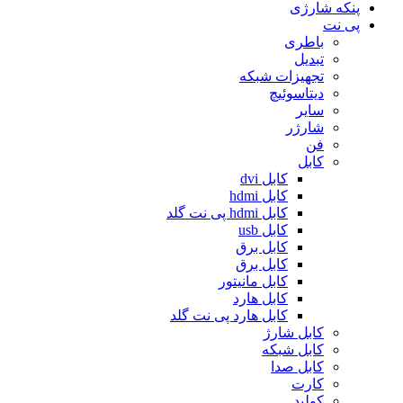
پنکه شارژی
پی نت
باطری
تبدیل
تجهیزات شبکه
دیتاسوئیچ
سایر
شارژر
فن
کابل
کابل dvi
کابل hdmi
کابل hdmi پی نت گلد
کابل usb
کابل برق
کابل برق
کابل مانیتور
کابل هارد
کابل هارد پی نت گلد
کابل شارژ
کابل شبکه
کابل صدا
کارت
کولپد