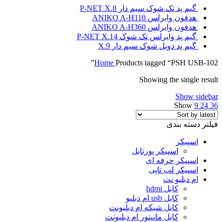
گیم پد تک شوک سیم دار P-NET X.8
هدفون وایرلس ANIKO A-H110
هدفون وایرلس ANIKO A-H360
گیم پد وایرلس تک شوک P-NET X.14
گیم پد دوبل شوک سیم دار X.9
Home
Products tagged “PSH USB-102”
Showing the single result
Show sidebar
Show
9
24
36
فیلتر دسته بندی
اسپیکر
اسپیکر پورتابل
اسپیکر حرفه ای
اسپیکر لپ تاپی
ام دبلیو نت
کابل hdmi
کابل usb ام دبلیو
کابل شبکه ام دبلیونت
کابل مانیتور ام دبلیونت