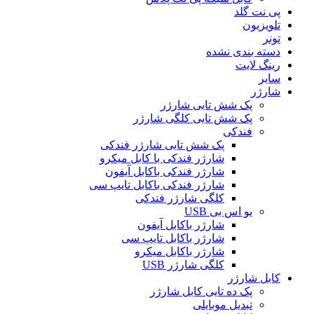
پی نت گلد
تلویزیون
تونر
دسته بندی نشده
رینگ لایت
سایر
شارژر
پک شش تایی شارژر
پک شش تایی کلگی شارژر
فندکی
پک شش تایی شارژر فندکی
شارژر فندکی با کابل میکرو
شارژر فندکی باکابل آیفون
شارژر فندکی باکابل تایپ سی
کلگی شارژر فندکی
یو اس بی USB
شارژر باکابل آیفون
شارژر باکابل تایپ سی
شارژر باکابل میکرو
کلگی شارژر USB
کابل شارژر
پک ده تایی کابل شارژر
تبدیل موبایلی