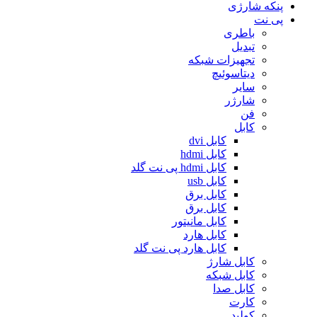
پنکه شارژی
پی نت
باطری
تبدیل
تجهیزات شبکه
دیتاسوئیچ
سایر
شارژر
فن
کابل
کابل dvi
کابل hdmi
کابل hdmi پی نت گلد
کابل usb
کابل برق
کابل برق
کابل مانیتور
کابل هارد
کابل هارد پی نت گلد
کابل شارژ
کابل شبکه
کابل صدا
کارت
کولپد