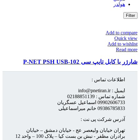
هولدر
Filter
Add to compare
Quick view
Add to wishlist
Read more
شارژر با کابل تایپ سی P-NET PSH USB-102
اطلاعات تماس :
ایمیل : info@pnetiran.ir
شماره تماس : 02188851139
09902606733 اسماعیل عسگریان
09386785833 خانم میراسماعیلی
آدرس شرکت پی نت :
تهران خیابان ولیعصر عج - خیابان دمشق – خیابان
برادران مظفر - نبش بن بست کیا – پلاک 100 – واحد 12