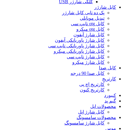
کلگی شارژر USB
کابل شارژر
پک ده تایی کابل شارژر
تبدیل موبایلی
کابل otg تایپ سی
کابل otg میکرو
کابل شارژ آیفون
کابل شارژ پاوربانکی آیفون
کابل شارژ پاوربانکی تایپ سی
کابل شارژ پاوربانکی میکرو
کابل شارژ تایپ سی
کابل شارژ میکرو
کابل صدا
کابل صدا 90 درجه
کارتریج
کارتریج اچ پی
کارتریج کنون
کیبورد
گیم پد
محصولات اپل
کابل شارژ اپل
محصولات سامسونگ
کابل شارژ سامسونگ
موس