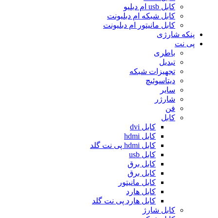
کابل usb ام دبلیو
کابل شبکه ام دبلیونت
کابل مانیتور ام دبلیونت
پنکه شارژی
پی نت
باطری
تبدیل
تجهیزات شبکه
دیتاسوئیچ
سایر
شارژر
فن
کابل
کابل dvi
کابل hdmi
کابل hdmi پی نت گلد
کابل usb
کابل برق
کابل برق
کابل مانیتور
کابل هارد
کابل هارد پی نت گلد
کابل شارژ