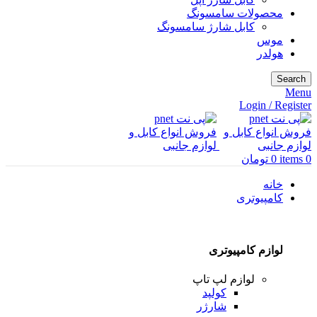
محصولات سامسونگ
کابل شارژ سامسونگ
موس
هولدر
Search
Menu
Login / Register
0
items
0
تومان
خانه
کامپیوتری
لوازم کامپیوتری
لوازم لپ تاپ
کولپد
شارژر