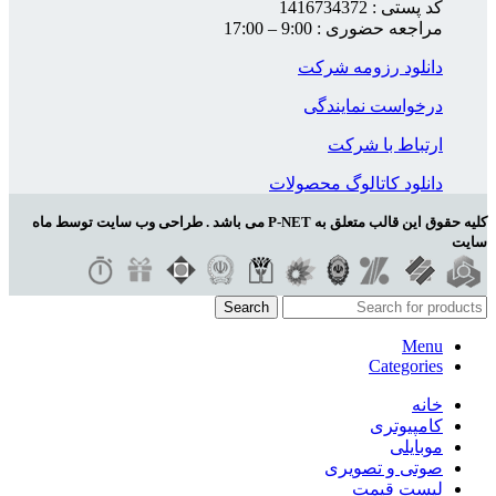
کد پستی : 1416734372
مراجعه حضوری : 9:00 – 17:00
دانلود رزومه شرکت
درخواست نمایندگی
ارتباط با شرکت
دانلود کاتالوگ محصولات
کلیه حقوق این قالب متعلق به P-NET می باشد . طراحی وب سایت توسط ماه
سایت
Search
Menu
Categories
خانه
کامپیوتری
موبایلی
صوتی و تصویری
لیست قیمت