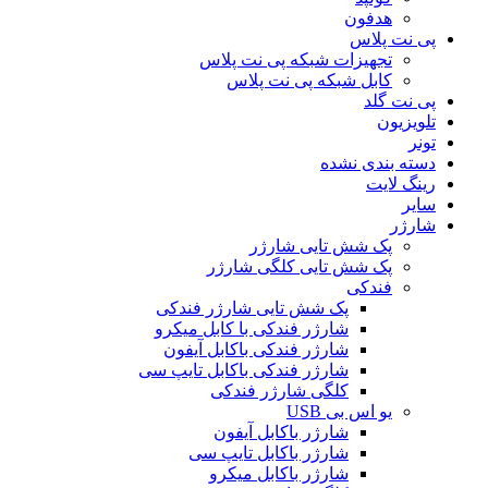
هدفون
پی نت پلاس
تجهیزات شبکه پی نت پلاس
کابل شبکه پی نت پلاس
پی نت گلد
تلویزیون
تونر
دسته بندی نشده
رینگ لایت
سایر
شارژر
پک شش تایی شارژر
پک شش تایی کلگی شارژر
فندکی
پک شش تایی شارژر فندکی
شارژر فندکی با کابل میکرو
شارژر فندکی باکابل آیفون
شارژر فندکی باکابل تایپ سی
کلگی شارژر فندکی
یو اس بی USB
شارژر باکابل آیفون
شارژر باکابل تایپ سی
شارژر باکابل میکرو