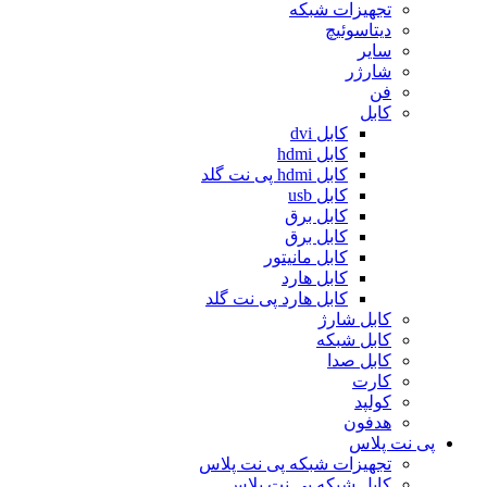
تجهیزات شبکه
دیتاسوئیچ
سایر
شارژر
فن
کابل
کابل dvi
کابل hdmi
کابل hdmi پی نت گلد
کابل usb
کابل برق
کابل برق
کابل مانیتور
کابل هارد
کابل هارد پی نت گلد
کابل شارژ
کابل شبکه
کابل صدا
کارت
کولپد
هدفون
پی نت پلاس
تجهیزات شبکه پی نت پلاس
کابل شبکه پی نت پلاس