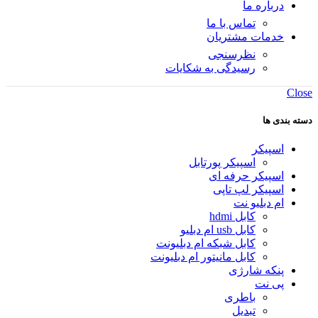
درباره ما
تماس با ما
خدمات مشتریان
نظرسنجی
رسیدگی به شکایات
Close
دسته بندی ها
اسپیکر
اسپیکر پورتابل
اسپیکر حرفه ای
اسپیکر لپ تاپی
ام دبلیو نت
کابل hdmi
کابل usb ام دبلیو
کابل شبکه ام دبلیونت
کابل مانیتور ام دبلیونت
پنکه شارژی
پی نت
باطری
تبدیل