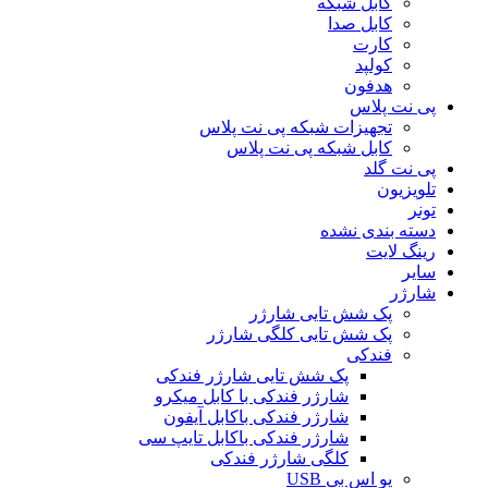
کابل شبکه
کابل صدا
کارت
کولپد
هدفون
پی نت پلاس
تجهیزات شبکه پی نت پلاس
کابل شبکه پی نت پلاس
پی نت گلد
تلویزیون
تونر
دسته بندی نشده
رینگ لایت
سایر
شارژر
پک شش تایی شارژر
پک شش تایی کلگی شارژر
فندکی
پک شش تایی شارژر فندکی
شارژر فندکی با کابل میکرو
شارژر فندکی باکابل آیفون
شارژر فندکی باکابل تایپ سی
کلگی شارژر فندکی
یو اس بی USB