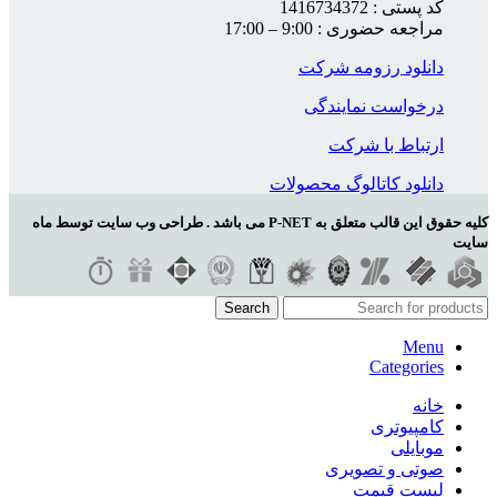
کد پستی : 1416734372
مراجعه حضوری : 9:00 – 17:00
دانلود رزومه شرکت
درخواست نمایندگی
ارتباط با شرکت
دانلود کاتالوگ محصولات
کلیه حقوق این قالب متعلق به P-NET می باشد . طراحی وب سایت توسط ماه
سایت
Search
Menu
Categories
خانه
کامپیوتری
موبایلی
صوتی و تصویری
لیست قیمت