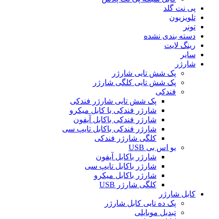
پی نت گلد
تلویزیون
تونر
دسته بندی نشده
رینگ لایت
سایر
شارژر
پک شش تایی شارژر
پک شش تایی کلگی شارژر
فندکی
پک شش تایی شارژر فندکی
شارژر فندکی با کابل میکرو
شارژر فندکی باکابل آیفون
شارژر فندکی باکابل تایپ سی
کلگی شارژر فندکی
یو اس بی USB
شارژر باکابل آیفون
شارژر باکابل تایپ سی
شارژر باکابل میکرو
کلگی شارژر USB
کابل شارژر
پک ده تایی کابل شارژر
تبدیل موبایلی