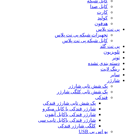
کابل شبکه
کابل صدا
کارت
کولپد
هدفون
پی نت پلاس
تجهیزات شبکه پی نت پلاس
کابل شبکه پی نت پلاس
پی نت گلد
تلویزیون
تونر
دسته بندی نشده
رینگ لایت
سایر
شارژر
پک شش تایی شارژر
پک شش تایی کلگی شارژر
فندکی
پک شش تایی شارژر فندکی
شارژر فندکی با کابل میکرو
شارژر فندکی باکابل آیفون
شارژر فندکی باکابل تایپ سی
کلگی شارژر فندکی
یو اس بی USB