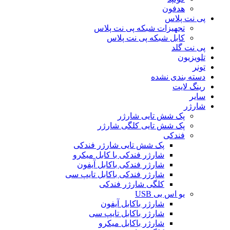
هدفون
پی نت پلاس
تجهیزات شبکه پی نت پلاس
کابل شبکه پی نت پلاس
پی نت گلد
تلویزیون
تونر
دسته بندی نشده
رینگ لایت
سایر
شارژر
پک شش تایی شارژر
پک شش تایی کلگی شارژر
فندکی
پک شش تایی شارژر فندکی
شارژر فندکی با کابل میکرو
شارژر فندکی باکابل آیفون
شارژر فندکی باکابل تایپ سی
کلگی شارژر فندکی
یو اس بی USB
شارژر باکابل آیفون
شارژر باکابل تایپ سی
شارژر باکابل میکرو