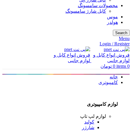
محصولات سامسونگ
کابل شارژ سامسونگ
موس
هولدر
Search
Menu
Login / Register
0
items
0
تومان
خانه
کامپیوتری
لوازم کامپیوتری
لوازم لپ تاپ
کولپد
شارژر