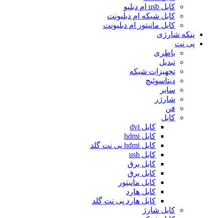
کابل usb ام دبلیو
کابل شبکه ام دبلیونت
کابل مانیتور ام دبلیونت
پنکه شارژی
پی نت
باطری
تبدیل
تجهیزات شبکه
دیتاسوئیچ
سایر
شارژر
فن
کابل
کابل dvi
کابل hdmi
کابل hdmi پی نت گلد
کابل usb
کابل برق
کابل برق
کابل مانیتور
کابل هارد
کابل هارد پی نت گلد
کابل شارژ