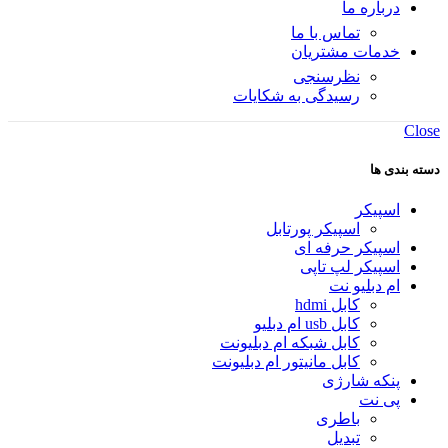
درباره ما
تماس با ما
خدمات مشتریان
نظرسنجی
رسیدگی به شکایات
Close
دسته بندی ها
اسپیکر
اسپیکر پورتابل
اسپیکر حرفه ای
اسپیکر لپ تاپی
ام دبلیو نت
کابل hdmi
کابل usb ام دبلیو
کابل شبکه ام دبلیونت
کابل مانیتور ام دبلیونت
پنکه شارژی
پی نت
باطری
تبدیل