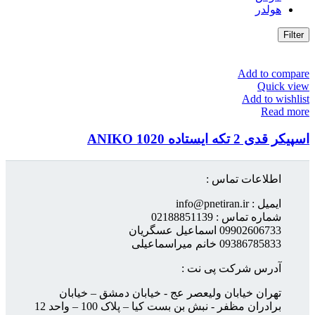
هولدر
Filter
Add to compare
Quick view
Add to wishlist
Read more
اسپیکر قدی 2 تکه ایستاده ANIKO 1020
اطلاعات تماس :
ایمیل : info@pnetiran.ir
شماره تماس : 02188851139
09902606733 اسماعیل عسگریان
09386785833 خانم میراسماعیلی
آدرس شرکت پی نت :
تهران خیابان ولیعصر عج - خیابان دمشق – خیابان
برادران مظفر - نبش بن بست کیا – پلاک 100 – واحد 12