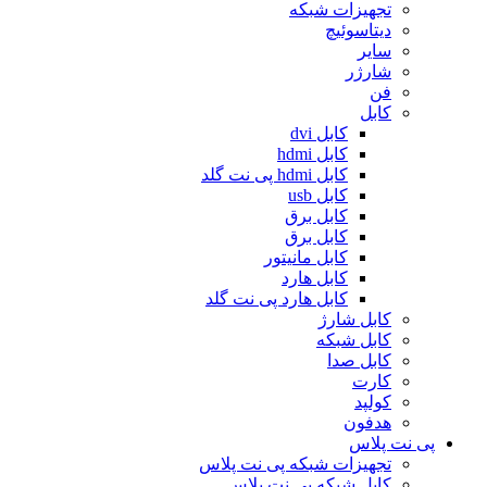
تجهیزات شبکه
دیتاسوئیچ
سایر
شارژر
فن
کابل
کابل dvi
کابل hdmi
کابل hdmi پی نت گلد
کابل usb
کابل برق
کابل برق
کابل مانیتور
کابل هارد
کابل هارد پی نت گلد
کابل شارژ
کابل شبکه
کابل صدا
کارت
کولپد
هدفون
پی نت پلاس
تجهیزات شبکه پی نت پلاس
کابل شبکه پی نت پلاس