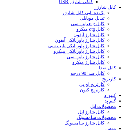
کلگی شارژر USB
کابل شارژر
پک ده تایی کابل شارژر
تبدیل موبایلی
کابل otg تایپ سی
کابل otg میکرو
کابل شارژ آیفون
کابل شارژ پاوربانکی آیفون
کابل شارژ پاوربانکی تایپ سی
کابل شارژ پاوربانکی میکرو
کابل شارژ تایپ سی
کابل شارژ میکرو
کابل صدا
کابل صدا 90 درجه
کارتریج
کارتریج اچ پی
کارتریج کنون
کیبورد
گیم پد
محصولات اپل
کابل شارژ اپل
محصولات سامسونگ
کابل شارژ سامسونگ
موس