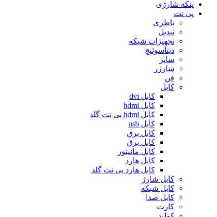
پنکه شارژی
پی نت
باطری
تبدیل
تجهیزات شبکه
دیتاسوئیچ
سایر
شارژر
فن
کابل
کابل dvi
کابل hdmi
کابل hdmi پی نت گلد
کابل usb
کابل برق
کابل برق
کابل مانیتور
کابل هارد
کابل هارد پی نت گلد
کابل شارژ
کابل شبکه
کابل صدا
کارت
کولپد