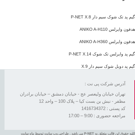
گیم پد تک شوک سیم دار P-NET X.8
هدفون وایرلس ANIKO A-H110
هدفون وایرلس ANIKO A-H360
گیم پد وایرلس تک شوک P-NET X.14
گیم پد دوبل شوک سیم دار X.9
آدرس شرکت پی نت :
تهران خیابان ولیعصر عج - خیابان دمشق – خیابان برادران
مظفر - نبش بن بست کیا – پلاک 100 – واحد 12
کد پستی : 1416734372
مراجعه حضوری : 9:00 – 17:00
کلیه حقوق این قالب متعلق به P-NET می باشد . طراحی وب سایت توسط ماه سایت