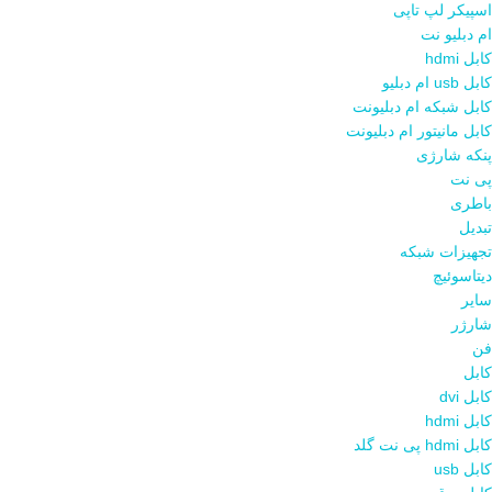
اسپیکر لپ تاپی
ام دبلیو نت
کابل hdmi
کابل usb ام دبلیو
کابل شبکه ام دبلیونت
کابل مانیتور ام دبلیونت
پنکه شارژی
پی نت
باطری
تبدیل
تجهیزات شبکه
دیتاسوئیچ
سایر
شارژر
فن
کابل
کابل dvi
کابل hdmi
کابل hdmi پی نت گلد
کابل usb