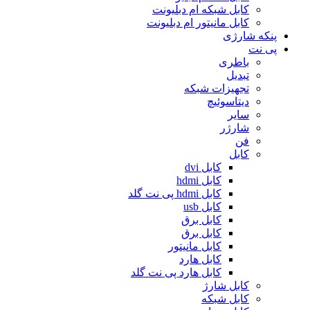
کابل شبکه ام دبلیونت
کابل مانیتور ام دبلیونت
پنکه شارژی
پی نت
باطری
تبدیل
تجهیزات شبکه
دیتاسوئیچ
سایر
شارژر
فن
کابل
کابل dvi
کابل hdmi
کابل hdmi پی نت گلد
کابل usb
کابل برق
کابل برق
کابل مانیتور
کابل هارد
کابل هارد پی نت گلد
کابل شارژ
کابل شبکه