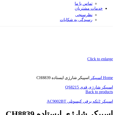
تماس با ما
خدمات مشتریان
نظرسنجی
رسیدگی به شکایات
Click to enlarge
Home
اسپیکر
اسپیکر شارژی ایستاده CH8839
اسپیکر شارژی قدی QS8215
Back to products
اسپیکر 2تکه برقی کیسونلی AC9002BT
اسپیکر شارژی ایستاده CH8839