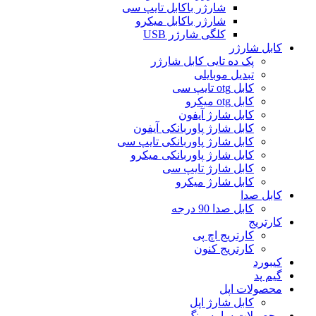
شارژر باکابل تایپ سی
شارژر باکابل میکرو
کلگی شارژر USB
کابل شارژر
پک ده تایی کابل شارژر
تبدیل موبایلی
کابل otg تایپ سی
کابل otg میکرو
کابل شارژ آیفون
کابل شارژ پاوربانکی آیفون
کابل شارژ پاوربانکی تایپ سی
کابل شارژ پاوربانکی میکرو
کابل شارژ تایپ سی
کابل شارژ میکرو
کابل صدا
کابل صدا 90 درجه
کارتریج
کارتریج اچ پی
کارتریج کنون
کیبورد
گیم پد
محصولات اپل
کابل شارژ اپل
محصولات سامسونگ