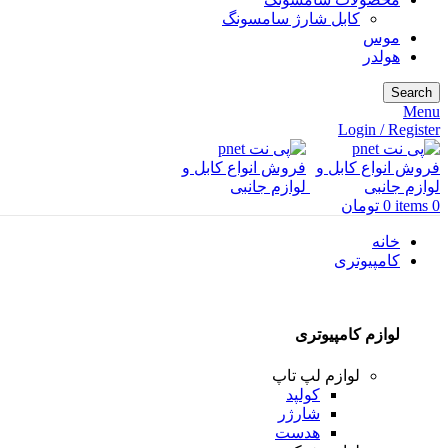
کابل شارژ سامسونگ
موس
هولدر
Search
Menu
Login / Register
0
items
0
تومان
خانه
کامپیوتری
لوازم کامپیوتری
لوازم لپ تاپ
کولپد
شارژر
هدست