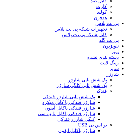
کابل صدا
کارت
کولپد
هدفون
پی نت پلاس
تجهیزات شبکه پی نت پلاس
کابل شبکه پی نت پلاس
پی نت گلد
تلویزیون
تونر
دسته بندی نشده
رینگ لایت
سایر
شارژر
پک شش تایی شارژر
پک شش تایی کلگی شارژر
فندکی
پک شش تایی شارژر فندکی
شارژر فندکی با کابل میکرو
شارژر فندکی باکابل آیفون
شارژر فندکی باکابل تایپ سی
کلگی شارژر فندکی
یو اس بی USB
شارژر باکابل آیفون