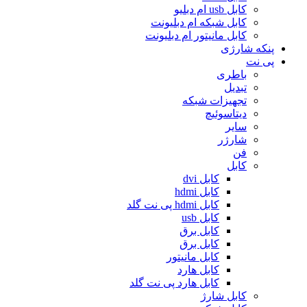
کابل usb ام دبلیو
کابل شبکه ام دبلیونت
کابل مانیتور ام دبلیونت
پنکه شارژی
پی نت
باطری
تبدیل
تجهیزات شبکه
دیتاسوئیچ
سایر
شارژر
فن
کابل
کابل dvi
کابل hdmi
کابل hdmi پی نت گلد
کابل usb
کابل برق
کابل برق
کابل مانیتور
کابل هارد
کابل هارد پی نت گلد
کابل شارژ