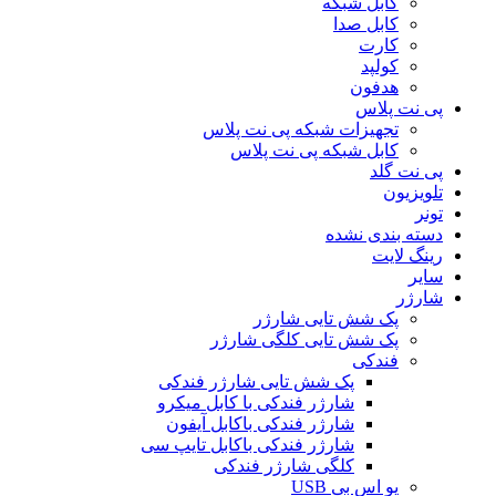
کابل شبکه
کابل صدا
کارت
کولپد
هدفون
پی نت پلاس
تجهیزات شبکه پی نت پلاس
کابل شبکه پی نت پلاس
پی نت گلد
تلویزیون
تونر
دسته بندی نشده
رینگ لایت
سایر
شارژر
پک شش تایی شارژر
پک شش تایی کلگی شارژر
فندکی
پک شش تایی شارژر فندکی
شارژر فندکی با کابل میکرو
شارژر فندکی باکابل آیفون
شارژر فندکی باکابل تایپ سی
کلگی شارژر فندکی
یو اس بی USB