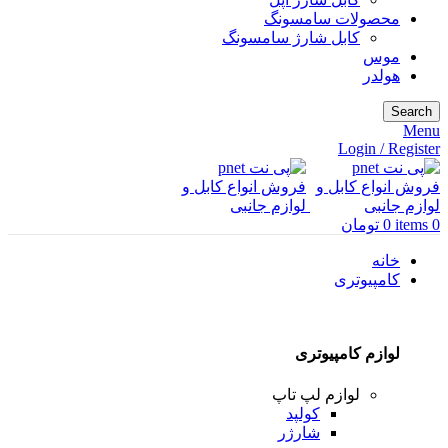
محصولات سامسونگ
کابل شارژ سامسونگ
موس
هولدر
Search
Menu
Login / Register
0
items
0
تومان
خانه
کامپیوتری
لوازم کامپیوتری
لوازم لپ تاپ
کولپد
شارژر