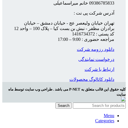
09386785833 خانم میراسماعیلی
آدرس شرکت پی نت :
تهران خیابان ولیعصر عج - خیابان دمشق – خیابان
برادران مظفر - نبش بن بست کیا – پلاک 100 – واحد 12
کد پستی : 1416734372
مراجعه حضوری : 9:00 – 17:00
دانلود رزومه شرکت
درخواست نمایندگی
ارتباط با شرکت
دانلود کاتالوگ محصولات
کلیه حقوق این قالب متعلق به P-NET می باشد . طراحی وب سایت توسط ماه
سایت
Search
Menu
Categories