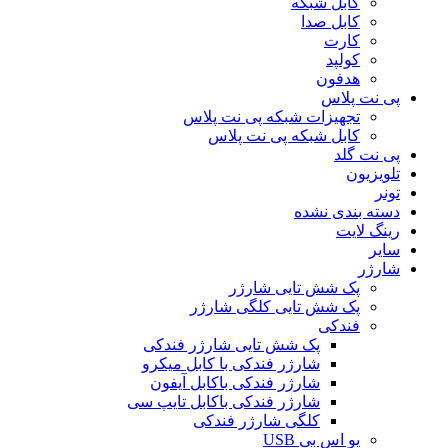
کابل شبکه
کابل صدا
کارت
کولپد
هدفون
پی نت پلاس
تجهیزات شبکه پی نت پلاس
کابل شبکه پی نت پلاس
پی نت گلد
تلویزیون
تونر
دسته بندی نشده
رینگ لایت
سایر
شارژر
پک شش تایی شارژر
پک شش تایی کلگی شارژر
فندکی
پک شش تایی شارژر فندکی
شارژر فندکی با کابل میکرو
شارژر فندکی باکابل آیفون
شارژر فندکی باکابل تایپ سی
کلگی شارژر فندکی
یو اس بی USB