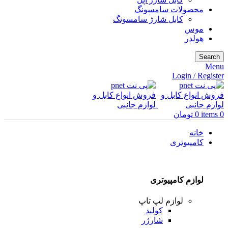
محصولات سامسونگ
کابل شارژ سامسونگ
موس
هولدر
Search
Menu
Login / Register
0
items
0
تومان
خانه
کامپیوتری
لوازم کامپیوتری
لوازم لپ تاپ
کولپد
شارژر