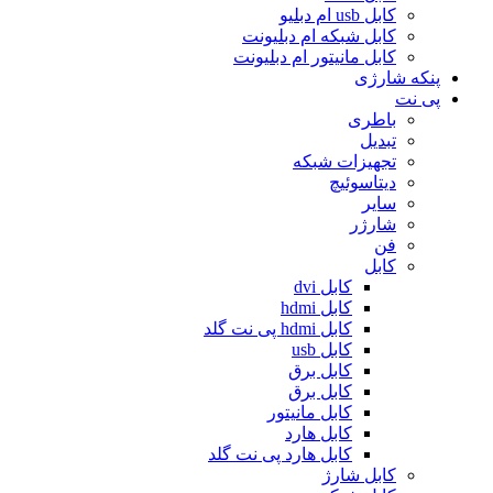
کابل usb ام دبلیو
کابل شبکه ام دبلیونت
کابل مانیتور ام دبلیونت
پنکه شارژی
پی نت
باطری
تبدیل
تجهیزات شبکه
دیتاسوئیچ
سایر
شارژر
فن
کابل
کابل dvi
کابل hdmi
کابل hdmi پی نت گلد
کابل usb
کابل برق
کابل برق
کابل مانیتور
کابل هارد
کابل هارد پی نت گلد
کابل شارژ