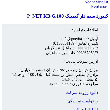
Add to wishlist
Read more
کیبورد سیم دار گیمینگ P_NET KB.G.100
اطلاعات تماس :
ایمیل : info@pnetiran.ir
شماره تماس : 02188851139
09902606733 اسماعیل عسگریان
09386785833 خانم میراسماعیلی
آدرس شرکت پی نت :
تهران خیابان ولیعصر عج - خیابان دمشق – خیابان
برادران مظفر - نبش بن بست کیا – پلاک 100 – واحد 12
کد پستی : 1416734372
مراجعه حضوری : 9:00 – 17:00
دانلود رزومه شرکت
درخواست نمایندگی
ارتباط با شرکت