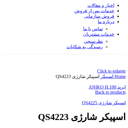
اخبار و مقالات
خدمات پس از فروش
فروش سازمانی
درباره ما
تماس با ما
خدمات مشتریان
نظرسنجی
رسیدگی به شکایات
Click to enlarge
Home
اسپیکر
اسپیکر شارژی QS4223
ایرپد ANIKO H.100
Back to products
اسپیکر شارژی QS4225
اسپیکر شارژی QS4223