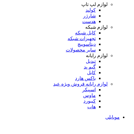
لوازم لپ تاپ
کولپد
شارژر
هدست
لوازم شبکه
کابل شبکه
تجهیزات شبکه
دیتاسوییچ
سایر محصولات
لوازم رایانه
تبدیل
گیم پد
کابل
باکس هارد
لوازم رایانه
فروش ویژه عید
اسپیکر
ماوس
کیبورد
هاب
موبایلی