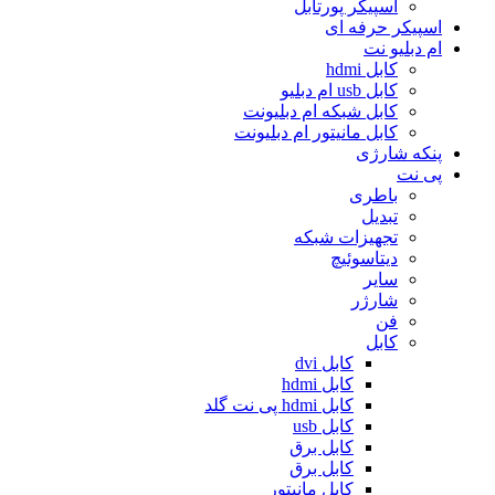
اسپیکر پورتابل
اسپیکر حرفه ای
ام دبلیو نت
کابل hdmi
کابل usb ام دبلیو
کابل شبکه ام دبلیونت
کابل مانیتور ام دبلیونت
پنکه شارژی
پی نت
باطری
تبدیل
تجهیزات شبکه
دیتاسوئیچ
سایر
شارژر
فن
کابل
کابل dvi
کابل hdmi
کابل hdmi پی نت گلد
کابل usb
کابل برق
کابل برق
کابل مانیتور