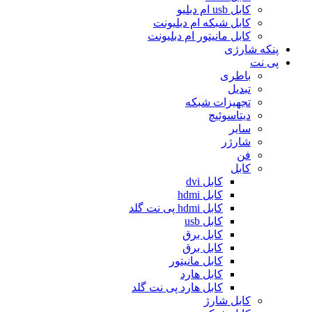
کابل usb ام دبلیو
کابل شبکه ام دبلیونت
کابل مانیتور ام دبلیونت
پنکه شارژی
پی نت
باطری
تبدیل
تجهیزات شبکه
دیتاسوئیچ
سایر
شارژر
فن
کابل
کابل dvi
کابل hdmi
کابل hdmi پی نت گلد
کابل usb
کابل برق
کابل برق
کابل مانیتور
کابل هارد
کابل هارد پی نت گلد
کابل شارژ