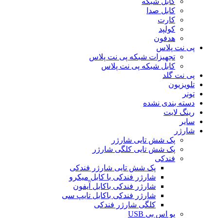
کابل شبکه
کابل صدا
کارت
کولپد
هدفون
پی نت پلاس
تجهیزات شبکه پی نت پلاس
کابل شبکه پی نت پلاس
پی نت گلد
تلویزیون
تونر
دسته بندی نشده
رینگ لایت
سایر
شارژر
پک شش تایی شارژر
پک شش تایی کلگی شارژر
فندکی
پک شش تایی شارژر فندکی
شارژر فندکی با کابل میکرو
شارژر فندکی باکابل آیفون
شارژر فندکی باکابل تایپ سی
کلگی شارژر فندکی
یو اس بی USB