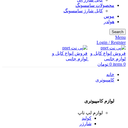
محصولات سامسونگ
کابل شارژ سامسونگ
موس
هولدر
Search
Menu
Login / Register
0
items
0
تومان
خانه
کامپیوتری
لوازم کامپیوتری
لوازم لپ تاپ
کولپد
شارژر