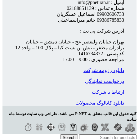
ایمیل : info@pnetiran.ir
شماره تماس : 02188851139
09902606733 اسماعیل عسگریان
09386785833 خانم میراسماعیلی
آدرس شرکت پی نت :
تهران خیابان ولیعصر عج - خیابان دمشق – خیابان
برادران مظفر - نبش بن بست کیا – پلاک 100 – واحد 12
کد پستی : 1416734372
مراجعه حضوری : 9:00 – 17:00
دانلود رزومه شرکت
درخواست نمایندگی
ارتباط با شرکت
دانلود کاتالوگ محصولات
کلیه حقوق این قالب متعلق به P-NET می باشد . طراحی وب سایت توسط ماه
سایت
Search