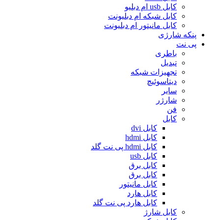
کابل usb ام دبلیو
کابل شبکه ام دبلیونت
کابل مانیتور ام دبلیونت
پنکه شارژی
پی نت
باطری
تبدیل
تجهیزات شبکه
دیتاسوئیچ
سایر
شارژر
فن
کابل
کابل dvi
کابل hdmi
کابل hdmi پی نت گلد
کابل usb
کابل برق
کابل برق
کابل مانیتور
کابل هارد
کابل هارد پی نت گلد
کابل شارژ