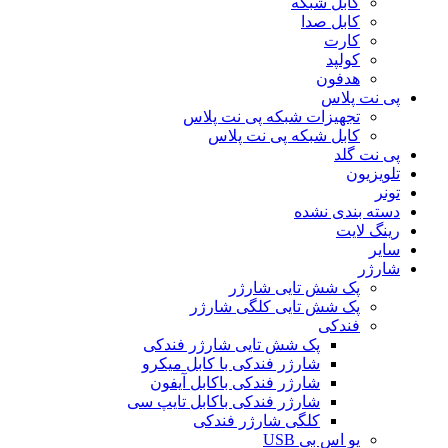
کابل شبکه
کابل صدا
کارت
کولپد
هدفون
پی نت پلاس
تجهیزات شبکه پی نت پلاس
کابل شبکه پی نت پلاس
پی نت گلد
تلویزیون
تونر
دسته بندی نشده
رینگ لایت
سایر
شارژر
پک شش تایی شارژر
پک شش تایی کلگی شارژر
فندکی
پک شش تایی شارژر فندکی
شارژر فندکی با کابل میکرو
شارژر فندکی باکابل آیفون
شارژر فندکی باکابل تایپ سی
کلگی شارژر فندکی
یو اس بی USB