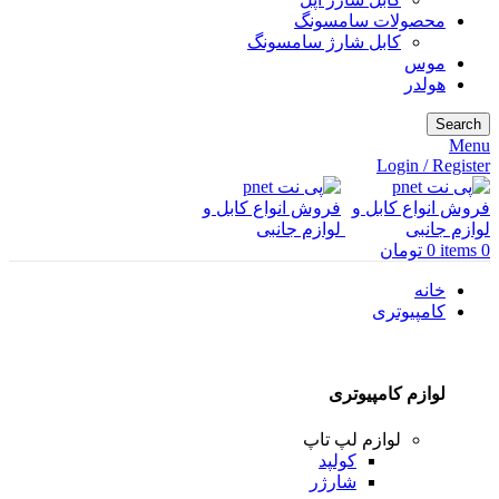
محصولات سامسونگ
کابل شارژ سامسونگ
موس
هولدر
Search
Menu
Login / Register
0
items
0
تومان
خانه
کامپیوتری
لوازم کامپیوتری
لوازم لپ تاپ
کولپد
شارژر