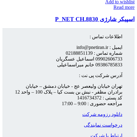
Add to wishlist
Read more
اسپیکر شارژی P_NET CH.8830
اطلاعات تماس :
ایمیل : info@pnetiran.ir
شماره تماس : 02188851139
09902606733 اسماعیل عسگریان
09386785833 خانم میراسماعیلی
آدرس شرکت پی نت :
تهران خیابان ولیعصر عج - خیابان دمشق – خیابان
برادران مظفر - نبش بن بست کیا – پلاک 100 – واحد 12
کد پستی : 1416734372
مراجعه حضوری : 9:00 – 17:00
دانلود رزومه شرکت
درخواست نمایندگی
ارتباط با شرکت