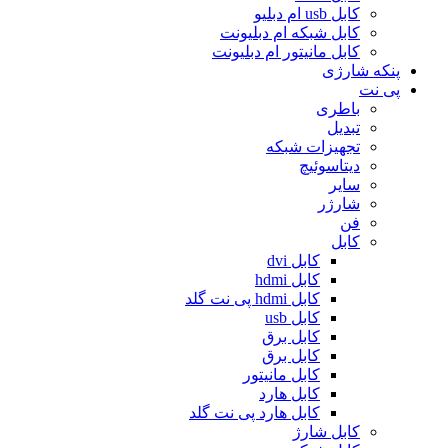
کابل usb ام دبلیو
کابل شبکه ام دبلیونت
کابل مانیتور ام دبلیونت
پنکه شارژی
پی نت
باطری
تبدیل
تجهیزات شبکه
دیتاسوئیچ
سایر
شارژر
فن
کابل
کابل dvi
کابل hdmi
کابل hdmi پی نت گلد
کابل usb
کابل برق
کابل برق
کابل مانیتور
کابل هارد
کابل هارد پی نت گلد
کابل شارژ