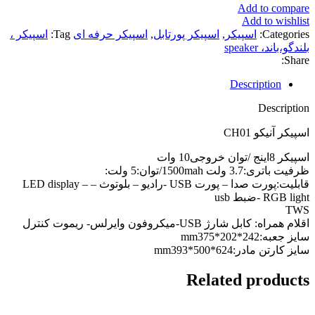
Add to compare
Add to wishlist
Categories:
اسپیکر
,
اسپیکر پورتابل
,
اسپیکر حرفه ای
Tag:
اسپیکر ،
بلندگو،باند، speaker
Share:
Description
Description
اسپیکر آنیکو CH01
اسپیکر 8اینج /توان خروجی10 وات
ظرفیت باتری:3.7 ولت 1500mah/توان:5 ولت:
قابلیت:پورت صدا – پورت USB -رادیو – بلوتوث – LED display –
RGB light -ضبط usb
TWS
اقلام همراه: کابل شارژ USB-میکروفون وایرلس- ریموت کنترل
سایز جعبه:242*202*mm375
سایز کارتن مادر:624*500*mm393
Related products