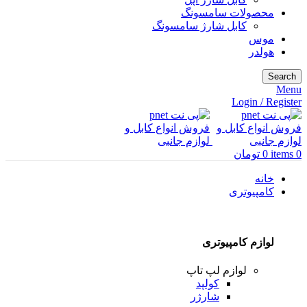
محصولات سامسونگ
کابل شارژ سامسونگ
موس
هولدر
Search
Menu
Login / Register
0
items
0
تومان
خانه
کامپیوتری
لوازم کامپیوتری
لوازم لپ تاپ
کولپد
شارژر