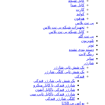
کابل شبکه
کابل صدا
کارت
کولپد
هدفون
پی نت پلاس
تجهیزات شبکه پی نت پلاس
کابل شبکه پی نت پلاس
پی نت گلد
تلویزیون
تونر
دسته بندی نشده
رینگ لایت
سایر
شارژر
پک شش تایی شارژر
پک شش تایی کلگی شارژر
فندکی
پک شش تایی شارژر فندکی
شارژر فندکی با کابل میکرو
شارژر فندکی باکابل آیفون
شارژر فندکی باکابل تایپ سی
کلگی شارژر فندکی
یو اس بی USB