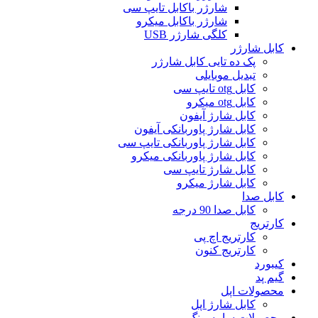
شارژر باکابل تایپ سی
شارژر باکابل میکرو
کلگی شارژر USB
کابل شارژر
پک ده تایی کابل شارژر
تبدیل موبایلی
کابل otg تایپ سی
کابل otg میکرو
کابل شارژ آیفون
کابل شارژ پاوربانکی آیفون
کابل شارژ پاوربانکی تایپ سی
کابل شارژ پاوربانکی میکرو
کابل شارژ تایپ سی
کابل شارژ میکرو
کابل صدا
کابل صدا 90 درجه
کارتریج
کارتریج اچ پی
کارتریج کنون
کیبورد
گیم پد
محصولات اپل
کابل شارژ اپل
محصولات سامسونگ