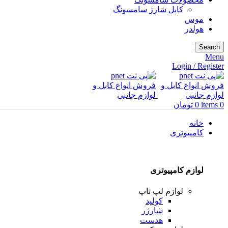
کابل شارژ سامسونگ
موس
هولدر
Search
Menu
Login / Register
0
items
0
تومان
خانه
کامپیوتری
لوازم کامپیوتری
لوازم لپ تاپ
کولپد
شارژر
هدست