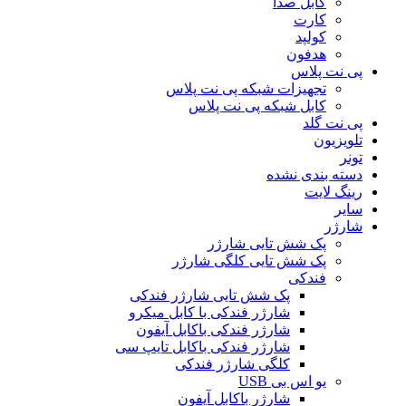
کابل صدا
کارت
کولپد
هدفون
پی نت پلاس
تجهیزات شبکه پی نت پلاس
کابل شبکه پی نت پلاس
پی نت گلد
تلویزیون
تونر
دسته بندی نشده
رینگ لایت
سایر
شارژر
پک شش تایی شارژر
پک شش تایی کلگی شارژر
فندکی
پک شش تایی شارژر فندکی
شارژر فندکی با کابل میکرو
شارژر فندکی باکابل آیفون
شارژر فندکی باکابل تایپ سی
کلگی شارژر فندکی
یو اس بی USB
شارژر باکابل آیفون