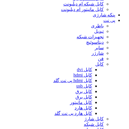
کابل شبکه ام دبلیونت
کابل مانیتور ام دبلیونت
پنکه شارژی
پی نت
باطری
تبدیل
تجهیزات شبکه
دیتاسوئیچ
سایر
شارژر
فن
کابل
کابل dvi
کابل hdmi
کابل hdmi پی نت گلد
کابل usb
کابل برق
کابل برق
کابل مانیتور
کابل هارد
کابل هارد پی نت گلد
کابل شارژ
کابل شبکه