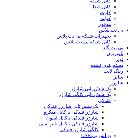
کابل شبکه
کابل صدا
کارت
کولپد
هدفون
پی نت پلاس
تجهیزات شبکه پی نت پلاس
کابل شبکه پی نت پلاس
پی نت گلد
تلویزیون
تونر
دسته بندی نشده
رینگ لایت
سایر
شارژر
پک شش تایی شارژر
پک شش تایی کلگی شارژر
فندکی
پک شش تایی شارژر فندکی
شارژر فندکی با کابل میکرو
شارژر فندکی باکابل آیفون
شارژر فندکی باکابل تایپ سی
کلگی شارژر فندکی
یو اس بی USB