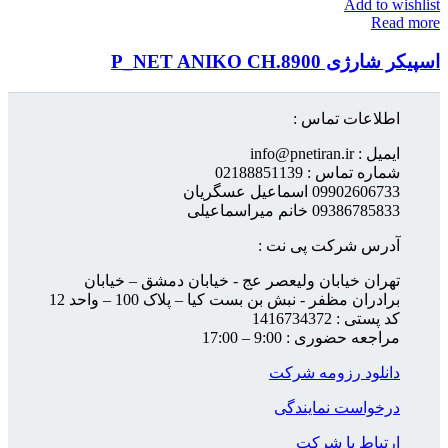
Add to wishlist
Read more
اسپیکر شارژی P_NET ANIKO CH.8900
اطلاعات تماس :
ایمیل : info@pnetiran.ir
شماره تماس : 02188851139
09902606733 اسماعیل عسگریان
09386785833 خانم میراسماعیلی
آدرس شرکت پی نت :
تهران خیابان ولیعصر عج - خیابان دمشق – خیابان
برادران مظفر - نبش بن بست کیا – پلاک 100 – واحد 12
کد پستی : 1416734372
مراجعه حضوری : 9:00 – 17:00
دانلود رزومه شرکت
درخواست نمایندگی
ارتباط با شرکت