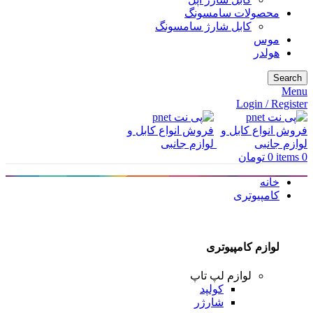
محصولات سامسونگ
کابل شارژ سامسونگ
موس
هولدر
Search
Menu
Login / Register
0
items
0
تومان
خانه
کامپیوتری
لوازم کامپیوتری
لوازم لپ تاپ
کولپد
شارژر