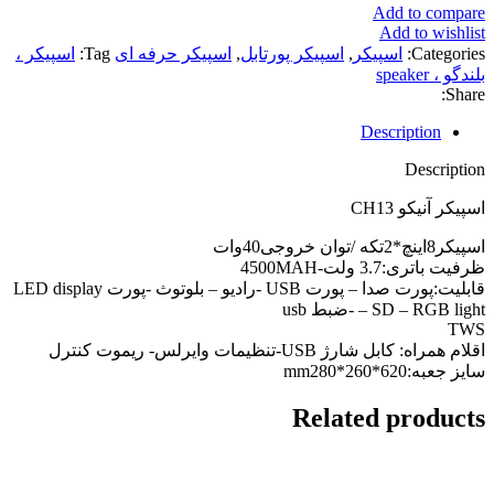
Add to compare
Add to wishlist
Categories:
اسپیکر
,
اسپیکر پورتابل
,
اسپیکر حرفه ای
Tag:
اسپیکر ،
بلندگو ، speaker
Share:
Description
Description
اسپیکر آنیکو CH13
اسپیکر8اینچ*2تکه /توان خروجی40وات
ظرفیت باتری:3.7 ولت-4500MAH
قابلیت:پورت صدا – پورت USB -رادیو – بلوتوث -پورت LED display
– SD – RGB light -ضبط usb
TWS
اقلام همراه: کابل شارژ USB-تنظیمات وایرلس- ریموت کنترل
سایز جعبه:620*260*mm280
Related products