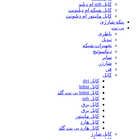
کابل usb ام دبلیو
کابل شبکه ام دبلیونت
کابل مانیتور ام دبلیونت
پنکه شارژی
پی نت
باطری
تبدیل
تجهیزات شبکه
دیتاسوئیچ
سایر
شارژر
فن
کابل
کابل dvi
کابل hdmi
کابل hdmi پی نت گلد
کابل usb
کابل برق
کابل برق
کابل مانیتور
کابل هارد
کابل هارد پی نت گلد
کابل شارژ