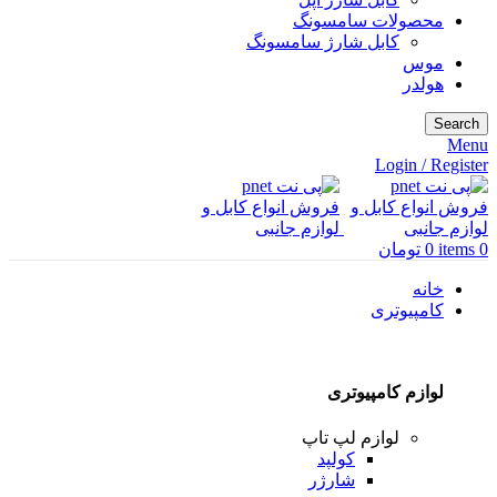
محصولات سامسونگ
کابل شارژ سامسونگ
موس
هولدر
Search
Menu
Login / Register
0
items
0
تومان
خانه
کامپیوتری
لوازم کامپیوتری
لوازم لپ تاپ
کولپد
شارژر