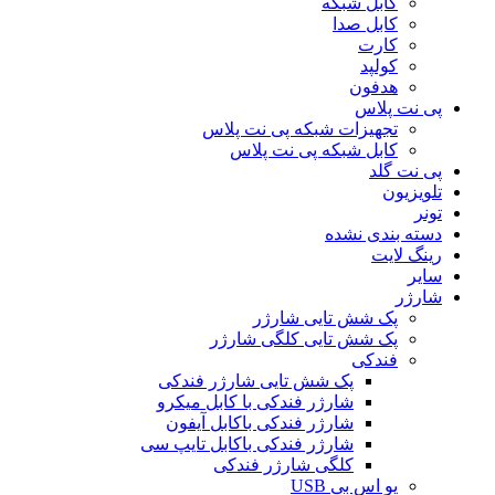
کابل شبکه
کابل صدا
کارت
کولپد
هدفون
پی نت پلاس
تجهیزات شبکه پی نت پلاس
کابل شبکه پی نت پلاس
پی نت گلد
تلویزیون
تونر
دسته بندی نشده
رینگ لایت
سایر
شارژر
پک شش تایی شارژر
پک شش تایی کلگی شارژر
فندکی
پک شش تایی شارژر فندکی
شارژر فندکی با کابل میکرو
شارژر فندکی باکابل آیفون
شارژر فندکی باکابل تایپ سی
کلگی شارژر فندکی
یو اس بی USB