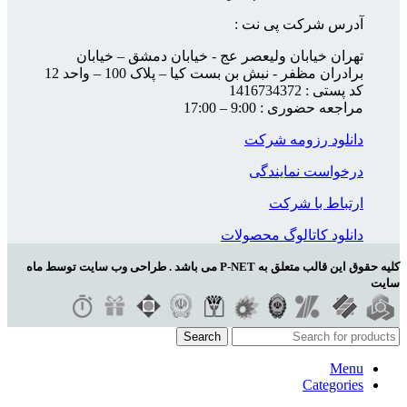
آدرس شرکت پی نت :
تهران خیابان ولیعصر عج - خیابان دمشق – خیابان
برادران مظفر - نبش بن بست کیا – پلاک 100 – واحد 12
کد پستی : 1416734372
مراجعه حضوری : 9:00 – 17:00
دانلود رزومه شرکت
درخواست نمایندگی
ارتباط با شرکت
دانلود کاتالوگ محصولات
کلیه حقوق این قالب متعلق به P-NET می باشد . طراحی وب سایت توسط ماه
سایت
Search
Menu
Categories