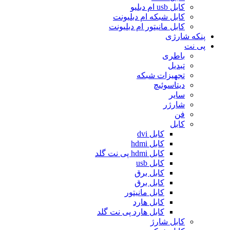
کابل usb ام دبلیو
کابل شبکه ام دبلیونت
کابل مانیتور ام دبلیونت
پنکه شارژی
پی نت
باطری
تبدیل
تجهیزات شبکه
دیتاسوئیچ
سایر
شارژر
فن
کابل
کابل dvi
کابل hdmi
کابل hdmi پی نت گلد
کابل usb
کابل برق
کابل برق
کابل مانیتور
کابل هارد
کابل هارد پی نت گلد
کابل شارژ