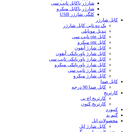
شارژر باکابل تایپ سی
شارژر باکابل میکرو
کلگی شارژر USB
کابل شارژر
پک ده تایی کابل شارژر
تبدیل موبایلی
کابل otg تایپ سی
کابل otg میکرو
کابل شارژ آیفون
کابل شارژ پاوربانکی آیفون
کابل شارژ پاوربانکی تایپ سی
کابل شارژ پاوربانکی میکرو
کابل شارژ تایپ سی
کابل شارژ میکرو
کابل صدا
کابل صدا 90 درجه
کارتریج
کارتریج اچ پی
کارتریج کنون
کیبورد
گیم پد
محصولات اپل
کابل شارژ اپل
محصولات سامسونگ