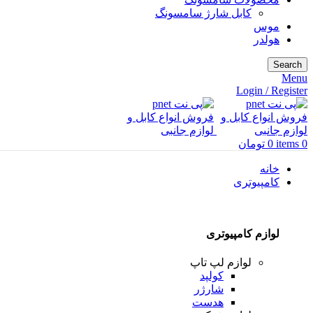
کابل شارژ سامسونگ
موس
هولدر
Search
Menu
Login / Register
0
items
0
تومان
خانه
کامپیوتری
لوازم کامپیوتری
لوازم لپ تاپ
کولپد
شارژر
هدست