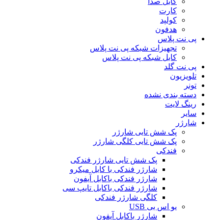
کابل صدا
کارت
کولپد
هدفون
پی نت پلاس
تجهیزات شبکه پی نت پلاس
کابل شبکه پی نت پلاس
پی نت گلد
تلویزیون
تونر
دسته بندی نشده
رینگ لایت
سایر
شارژر
پک شش تایی شارژر
پک شش تایی کلگی شارژر
فندکی
پک شش تایی شارژر فندکی
شارژر فندکی با کابل میکرو
شارژر فندکی باکابل آیفون
شارژر فندکی باکابل تایپ سی
کلگی شارژر فندکی
یو اس بی USB
شارژر باکابل آیفون