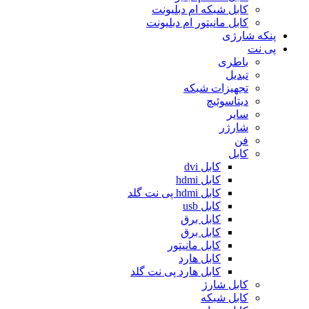
کابل شبکه ام دبلیونت
کابل مانیتور ام دبلیونت
پنکه شارژی
پی نت
باطری
تبدیل
تجهیزات شبکه
دیتاسوئیچ
سایر
شارژر
فن
کابل
کابل dvi
کابل hdmi
کابل hdmi پی نت گلد
کابل usb
کابل برق
کابل برق
کابل مانیتور
کابل هارد
کابل هارد پی نت گلد
کابل شارژ
کابل شبکه