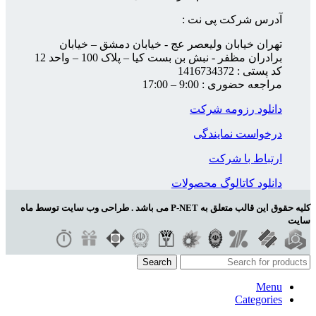
آدرس شرکت پی نت :
تهران خیابان ولیعصر عج - خیابان دمشق – خیابان
برادران مظفر - نبش بن بست کیا – پلاک 100 – واحد 12
کد پستی : 1416734372
مراجعه حضوری : 9:00 – 17:00
دانلود رزومه شرکت
درخواست نمایندگی
ارتباط با شرکت
دانلود کاتالوگ محصولات
کلیه حقوق این قالب متعلق به P-NET می باشد . طراحی وب سایت توسط ماه
سایت
Search
Menu
Categories