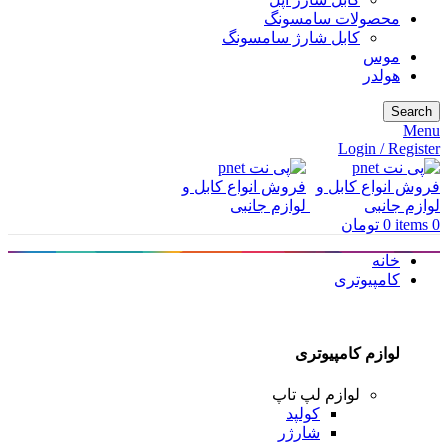
محصولات سامسونگ
کابل شارژ سامسونگ
موس
هولدر
Search
Menu
Login / Register
0
items
0
تومان
خانه
کامپیوتری
لوازم کامپیوتری
لوازم لپ تاپ
کولپد
شارژر