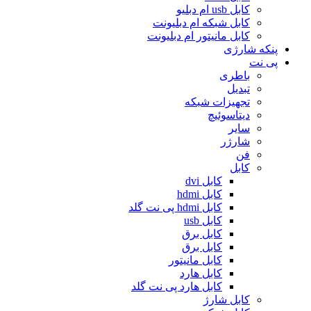
کابل usb ام دبلیو
کابل شبکه ام دبلیونت
کابل مانیتور ام دبلیونت
پنکه شارژی
پی نت
باطری
تبدیل
تجهیزات شبکه
دیتاسوئیچ
سایر
شارژر
فن
کابل
کابل dvi
کابل hdmi
کابل hdmi پی نت گلد
کابل usb
کابل برق
کابل برق
کابل مانیتور
کابل هارد
کابل هارد پی نت گلد
کابل شارژ