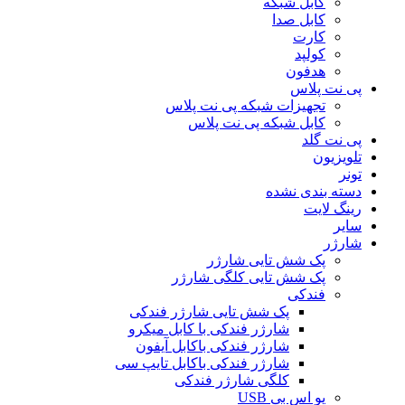
کابل شبکه
کابل صدا
کارت
کولپد
هدفون
پی نت پلاس
تجهیزات شبکه پی نت پلاس
کابل شبکه پی نت پلاس
پی نت گلد
تلویزیون
تونر
دسته بندی نشده
رینگ لایت
سایر
شارژر
پک شش تایی شارژر
پک شش تایی کلگی شارژر
فندکی
پک شش تایی شارژر فندکی
شارژر فندکی با کابل میکرو
شارژر فندکی باکابل آیفون
شارژر فندکی باکابل تایپ سی
کلگی شارژر فندکی
یو اس بی USB