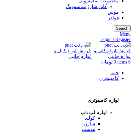
محصولات سامسونگ
کابل شارژ سامسونگ
موس
هولدر
Search
Menu
Login / Register
0
items
0
تومان
خانه
کامپیوتری
لوازم کامپیوتری
لوازم لپ تاپ
کولپد
شارژر
هدست