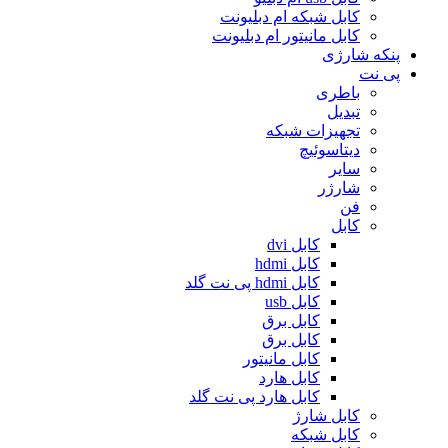
کابل شبکه ام دبلیونت
کابل مانیتور ام دبلیونت
پنکه شارژی
پی نت
باطری
تبدیل
تجهیزات شبکه
دیتاسوئیچ
سایر
شارژر
فن
کابل
کابل dvi
کابل hdmi
کابل hdmi پی نت گلد
کابل usb
کابل برق
کابل برق
کابل مانیتور
کابل هارد
کابل هارد پی نت گلد
کابل شارژ
کابل شبکه