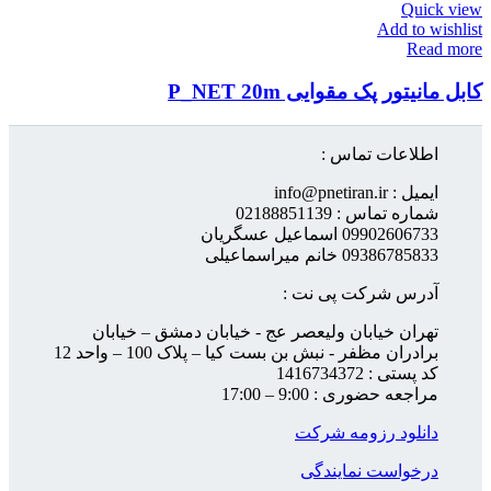
Quick view
Add to wishlist
Read more
کابل مانیتور پک مقوایی P_NET 20m
اطلاعات تماس :
ایمیل : info@pnetiran.ir
شماره تماس : 02188851139
09902606733 اسماعیل عسگریان
09386785833 خانم میراسماعیلی
آدرس شرکت پی نت :
تهران خیابان ولیعصر عج - خیابان دمشق – خیابان
برادران مظفر - نبش بن بست کیا – پلاک 100 – واحد 12
کد پستی : 1416734372
مراجعه حضوری : 9:00 – 17:00
دانلود رزومه شرکت
درخواست نمایندگی