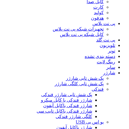
کابل صدا
کارت
کولپد
هدفون
پی نت پلاس
تجهیزات شبکه پی نت پلاس
کابل شبکه پی نت پلاس
پی نت گلد
تلویزیون
تونر
دسته بندی نشده
رینگ لایت
سایر
شارژر
پک شش تایی شارژر
پک شش تایی کلگی شارژر
فندکی
پک شش تایی شارژر فندکی
شارژر فندکی با کابل میکرو
شارژر فندکی باکابل آیفون
شارژر فندکی باکابل تایپ سی
کلگی شارژر فندکی
یو اس بی USB
شارژر باکابل آیفون