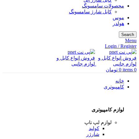
محصولات سامسونگ
کابل شارژ سامسونگ
موس
هولدر
Search
Menu
Login / Register
0
items
0
تومان
خانه
کامپیوتری
لوازم کامپیوتری
لوازم لپ تاپ
کولپد
شارژر