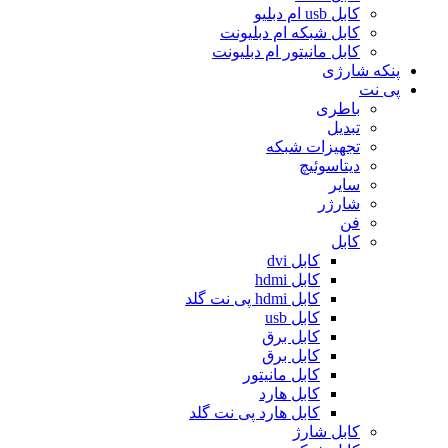
کابل usb ام دبلیو
کابل شبکه ام دبلیونت
کابل مانیتور ام دبلیونت
پنکه شارژی
پی نت
باطری
تبدیل
تجهیزات شبکه
دیتاسوئیچ
سایر
شارژر
فن
کابل
کابل dvi
کابل hdmi
کابل hdmi پی نت گلد
کابل usb
کابل برق
کابل برق
کابل مانیتور
کابل هارد
کابل هارد پی نت گلد
کابل شارژ