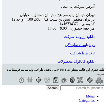
آدرس شرکت پی نت :
تهران خیابان ولیعصر عج - خیابان دمشق – خیابان
برادران مظفر - نبش بن بست کیا – پلاک 100 – واحد 12
کد پستی : 1416734372
مراجعه حضوری : 9:00 – 17:00
دانلود رزومه شرکت
درخواست نمایندگی
ارتباط با شرکت
دانلود کاتالوگ محصولات
کلیه حقوق این قالب متعلق به P-NET می باشد . طراحی وب سایت توسط ماه
سایت
Search
Menu
Categories