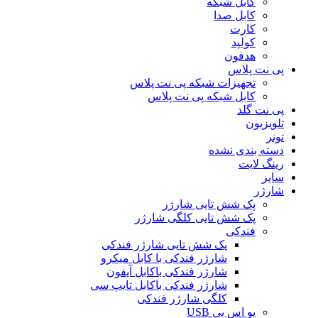
کابل شبکه
کابل صدا
کارت
کولپد
هدفون
پی نت پلاس
تجهیزات شبکه پی نت پلاس
کابل شبکه پی نت پلاس
پی نت گلد
تلویزیون
تونر
دسته بندی نشده
رینگ لایت
سایر
شارژر
پک شش تایی شارژر
پک شش تایی کلگی شارژر
فندکی
پک شش تایی شارژر فندکی
شارژر فندکی با کابل میکرو
شارژر فندکی باکابل آیفون
شارژر فندکی باکابل تایپ سی
کلگی شارژر فندکی
یو اس بی USB