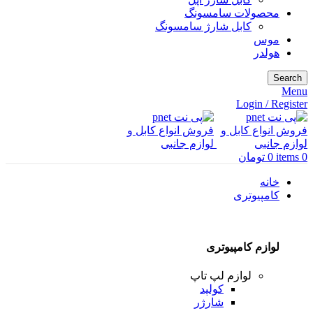
محصولات سامسونگ
کابل شارژ سامسونگ
موس
هولدر
Search
Menu
Login / Register
0
items
0
تومان
خانه
کامپیوتری
لوازم کامپیوتری
لوازم لپ تاپ
کولپد
شارژر