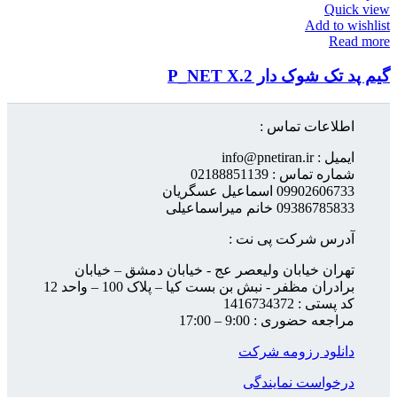
Quick view
Add to wishlist
Read more
گیم پد تک شوک دار P_NET X.2
اطلاعات تماس :
ایمیل : info@pnetiran.ir
شماره تماس : 02188851139
09902606733 اسماعیل عسگریان
09386785833 خانم میراسماعیلی
آدرس شرکت پی نت :
تهران خیابان ولیعصر عج - خیابان دمشق – خیابان
برادران مظفر - نبش بن بست کیا – پلاک 100 – واحد 12
کد پستی : 1416734372
مراجعه حضوری : 9:00 – 17:00
دانلود رزومه شرکت
درخواست نمایندگی