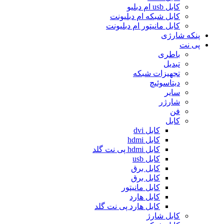
کابل usb ام دبلیو
کابل شبکه ام دبلیونت
کابل مانیتور ام دبلیونت
پنکه شارژی
پی نت
باطری
تبدیل
تجهیزات شبکه
دیتاسوئیچ
سایر
شارژر
فن
کابل
کابل dvi
کابل hdmi
کابل hdmi پی نت گلد
کابل usb
کابل برق
کابل برق
کابل مانیتور
کابل هارد
کابل هارد پی نت گلد
کابل شارژ