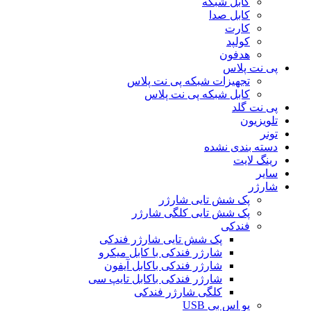
کابل شبکه
کابل صدا
کارت
کولپد
هدفون
پی نت پلاس
تجهیزات شبکه پی نت پلاس
کابل شبکه پی نت پلاس
پی نت گلد
تلویزیون
تونر
دسته بندی نشده
رینگ لایت
سایر
شارژر
پک شش تایی شارژر
پک شش تایی کلگی شارژر
فندکی
پک شش تایی شارژر فندکی
شارژر فندکی با کابل میکرو
شارژر فندکی باکابل آیفون
شارژر فندکی باکابل تایپ سی
کلگی شارژر فندکی
یو اس بی USB