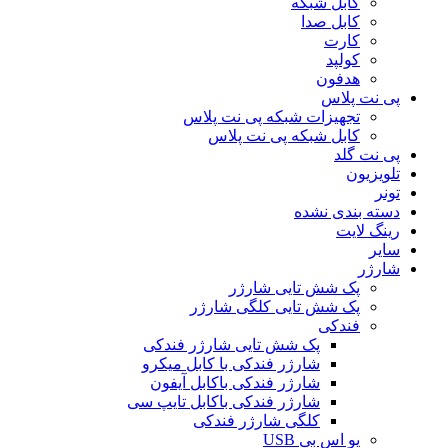
کابل شبکه
کابل صدا
کارت
کولپد
هدفون
پی نت پلاس
تجهیزات شبکه پی نت پلاس
کابل شبکه پی نت پلاس
پی نت گلد
تلویزیون
تونر
دسته بندی نشده
رینگ لایت
سایر
شارژر
پک شش تایی شارژر
پک شش تایی کلگی شارژر
فندکی
پک شش تایی شارژر فندکی
شارژر فندکی با کابل میکرو
شارژر فندکی باکابل آیفون
شارژر فندکی باکابل تایپ سی
کلگی شارژر فندکی
یو اس بی USB