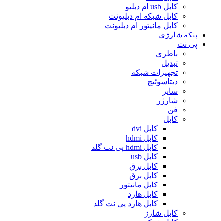
کابل usb ام دبلیو
کابل شبکه ام دبلیونت
کابل مانیتور ام دبلیونت
پنکه شارژی
پی نت
باطری
تبدیل
تجهیزات شبکه
دیتاسوئیچ
سایر
شارژر
فن
کابل
کابل dvi
کابل hdmi
کابل hdmi پی نت گلد
کابل usb
کابل برق
کابل برق
کابل مانیتور
کابل هارد
کابل هارد پی نت گلد
کابل شارژ