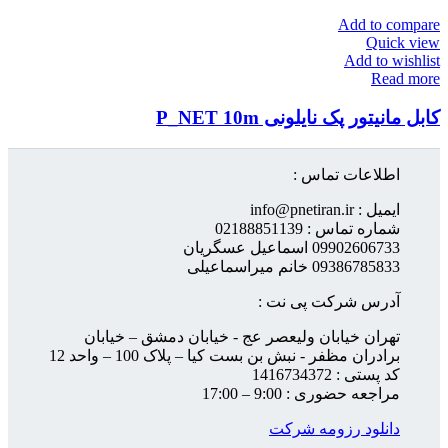
Add to compare
Quick view
Add to wishlist
Read more
کابل مانیتور پک نایلونی P_NET 10m
اطلاعات تماس :
ایمیل : info@pnetiran.ir
شماره تماس : 02188851139
09902606733 اسماعیل عسگریان
09386785833 خانم میراسماعیلی
آدرس شرکت پی نت :
تهران خیابان ولیعصر عج - خیابان دمشق – خیابان
برادران مظفر - نبش بن بست کیا – پلاک 100 – واحد 12
کد پستی : 1416734372
مراجعه حضوری : 9:00 – 17:00
دانلود رزومه شرکت