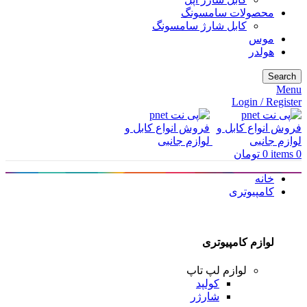
محصولات سامسونگ
کابل شارژ سامسونگ
موس
هولدر
Search
Menu
Login / Register
0
items
0
تومان
خانه
کامپیوتری
لوازم کامپیوتری
لوازم لپ تاپ
کولپد
شارژر