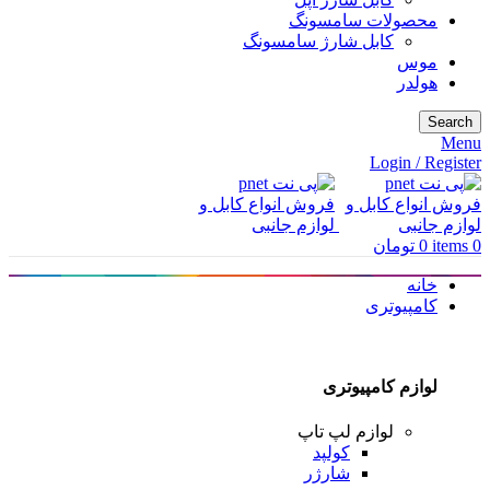
محصولات سامسونگ
کابل شارژ سامسونگ
موس
هولدر
Search
Menu
Login / Register
0
items
0
تومان
خانه
کامپیوتری
لوازم کامپیوتری
لوازم لپ تاپ
کولپد
شارژر