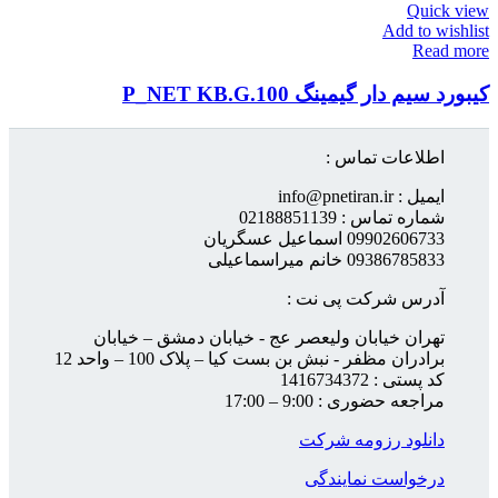
Quick view
Add to wishlist
Read more
کیبورد سیم دار گیمینگ P_NET KB.G.100
اطلاعات تماس :
ایمیل : info@pnetiran.ir
شماره تماس : 02188851139
09902606733 اسماعیل عسگریان
09386785833 خانم میراسماعیلی
آدرس شرکت پی نت :
تهران خیابان ولیعصر عج - خیابان دمشق – خیابان
برادران مظفر - نبش بن بست کیا – پلاک 100 – واحد 12
کد پستی : 1416734372
مراجعه حضوری : 9:00 – 17:00
دانلود رزومه شرکت
درخواست نمایندگی