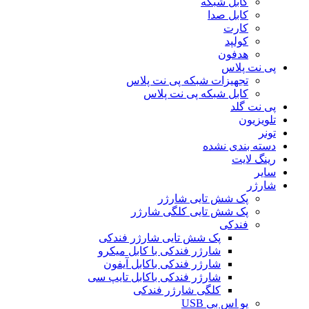
کابل شبکه
کابل صدا
کارت
کولپد
هدفون
پی نت پلاس
تجهیزات شبکه پی نت پلاس
کابل شبکه پی نت پلاس
پی نت گلد
تلویزیون
تونر
دسته بندی نشده
رینگ لایت
سایر
شارژر
پک شش تایی شارژر
پک شش تایی کلگی شارژر
فندکی
پک شش تایی شارژر فندکی
شارژر فندکی با کابل میکرو
شارژر فندکی باکابل آیفون
شارژر فندکی باکابل تایپ سی
کلگی شارژر فندکی
یو اس بی USB