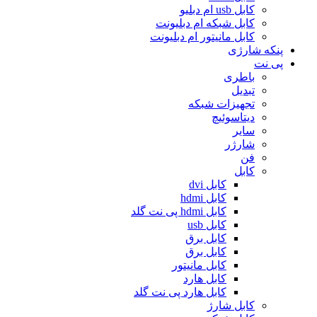
کابل usb ام دبلیو
کابل شبکه ام دبلیونت
کابل مانیتور ام دبلیونت
پنکه شارژی
پی نت
باطری
تبدیل
تجهیزات شبکه
دیتاسوئیچ
سایر
شارژر
فن
کابل
کابل dvi
کابل hdmi
کابل hdmi پی نت گلد
کابل usb
کابل برق
کابل برق
کابل مانیتور
کابل هارد
کابل هارد پی نت گلد
کابل شارژ