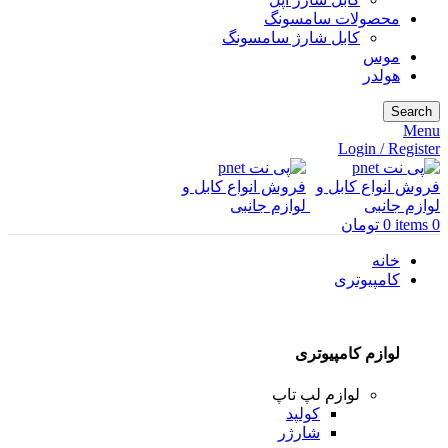
محصولات سامسونگ
کابل شارژ سامسونگ
موس
هولدر
Search
Menu
Login / Register
0
items
0
تومان
خانه
کامپیوتری
لوازم کامپیوتری
لوازم لپ تاپ
کولپد
شارژر