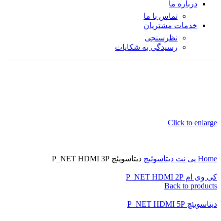
درباره ما
تماس با ما
خدمات مشتریان
نظرسنجی
رسیدگی به شکایات
Click to enlarge
Home
پی نت
دیتاسوئیچ
دیتاسویئچ P_NET HDMI 3P
کی وی ام P_NET HDMI 2P
Back to products
دیتاسویئچ P_NET HDMI 5P