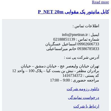
Read more
کابل مانیتور پک مقوایی P_NET 20m
اطلاعات تماس :
ایمیل : info@pnetiran.ir
شماره تماس : 02188851139
09902606733 اسماعیل عسگریان
09386785833 خانم میراسماعیلی
آدرس شرکت پی نت :
تهران خیابان ولیعصر عج - خیابان دمشق – خیابان
برادران مظفر - نبش بن بست کیا – پلاک 100 – واحد 12
کد پستی : 1416734372
مراجعه حضوری : 9:00 – 17:00
دانلود رزومه شرکت
درخواست نمایندگی
ارتباط با شرکت