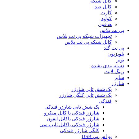
کابل شبکه
کابل صدا
کارت
کولپد
هدفون
پی نت پلاس
تجهیزات شبکه پی نت پلاس
کابل شبکه پی نت پلاس
پی نت گلد
تلویزیون
تونر
دسته بندی نشده
رینگ لایت
سایر
شارژر
پک شش تایی شارژر
پک شش تایی کلگی شارژر
فندکی
پک شش تایی شارژر فندکی
شارژر فندکی با کابل میکرو
شارژر فندکی باکابل آیفون
شارژر فندکی باکابل تایپ سی
کلگی شارژر فندکی
یو اس بی USB