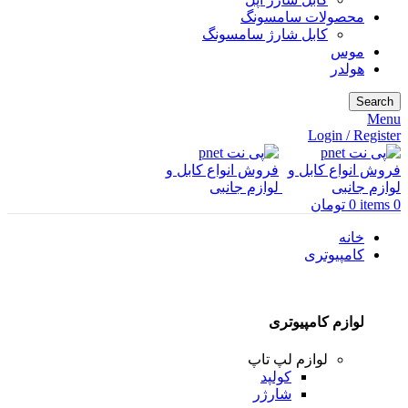
محصولات سامسونگ
کابل شارژ سامسونگ
موس
هولدر
Search
Menu
Login / Register
0
items
0
تومان
خانه
کامپیوتری
لوازم کامپیوتری
لوازم لپ تاپ
کولپد
شارژر