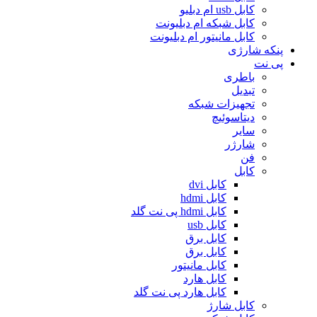
کابل usb ام دبلیو
کابل شبکه ام دبلیونت
کابل مانیتور ام دبلیونت
پنکه شارژی
پی نت
باطری
تبدیل
تجهیزات شبکه
دیتاسوئیچ
سایر
شارژر
فن
کابل
کابل dvi
کابل hdmi
کابل hdmi پی نت گلد
کابل usb
کابل برق
کابل برق
کابل مانیتور
کابل هارد
کابل هارد پی نت گلد
کابل شارژ