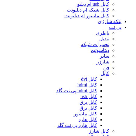
کابل usb ام دبلیو
کابل شبکه ام دبلیونت
کابل مانیتور ام دبلیونت
پنکه شارژی
پی نت
باطری
تبدیل
تجهیزات شبکه
دیتاسوئیچ
سایر
شارژر
فن
کابل
کابل dvi
کابل hdmi
کابل hdmi پی نت گلد
کابل usb
کابل برق
کابل برق
کابل مانیتور
کابل هارد
کابل هارد پی نت گلد
کابل شارژ