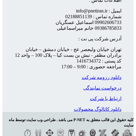
اطلاعات تماس :
ایمیل : info@pnetiran.ir
شماره تماس : 02188851139
09902606733 اسماعیل عسگریان
09386785833 خانم میراسماعیلی
آدرس شرکت پی نت :
تهران خیابان ولیعصر عج - خیابان دمشق – خیابان
برادران مظفر - نبش بن بست کیا – پلاک 100 – واحد 12
کد پستی : 1416734372
مراجعه حضوری : 9:00 – 17:00
دانلود رزومه شرکت
درخواست نمایندگی
ارتباط با شرکت
دانلود کاتالوگ محصولات
کلیه حقوق این قالب متعلق به P-NET می باشد . طراحی وب سایت توسط ماه
سایت