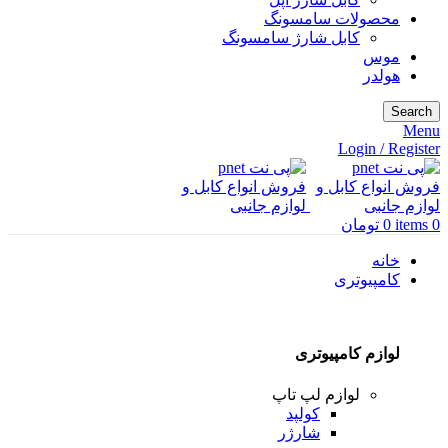
محصولات سامسونگ
کابل شارژ سامسونگ
موس
هولدر
Search
Menu
Login / Register
0
items
0
تومان
خانه
کامپیوتری
لوازم کامپیوتری
لوازم لپ تاپ
کولپد
شارژر