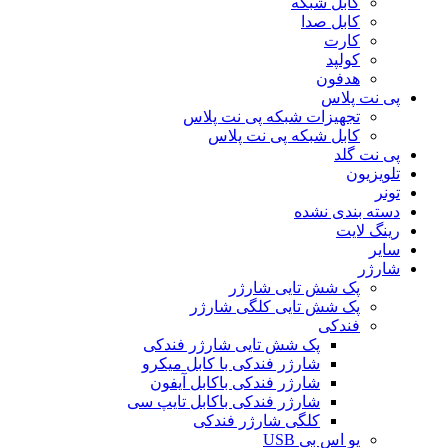
کابل شبکه
کابل صدا
کارت
کولپد
هدفون
پی نت پلاس
تجهیزات شبکه پی نت پلاس
کابل شبکه پی نت پلاس
پی نت گلد
تلویزیون
تونر
دسته بندی نشده
رینگ لایت
سایر
شارژر
پک شش تایی شارژر
پک شش تایی کلگی شارژر
فندکی
پک شش تایی شارژر فندکی
شارژر فندکی با کابل میکرو
شارژر فندکی باکابل آیفون
شارژر فندکی باکابل تایپ سی
کلگی شارژر فندکی
یو اس بی USB