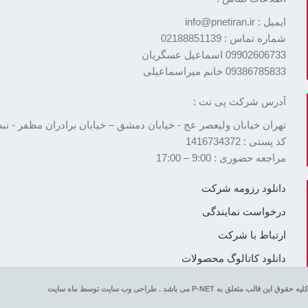
ایمیل : info@pnetiran.ir
شماره تماس : 02188851139
09902606733 اسماعیل عسگریان
09386785833 خانم میراسماعیلی
آدرس شرکت پی نت :
تهران خیابان ولیعصر عج - خیابان دمشق – خیابان برادران مظفر - نبش بن بست ک
کد پستی : 1416734372
مراجعه حضوری : 9:00 – 17:00
دانلود رزومه شرکت
درخواست نمایندگی
ارتباط با شرکت
دانلود کاتالوگ محصولات
کلیه حقوق این قالب متعلق به P-NET می باشد . طراحی وب سایت توسط ماه سایت