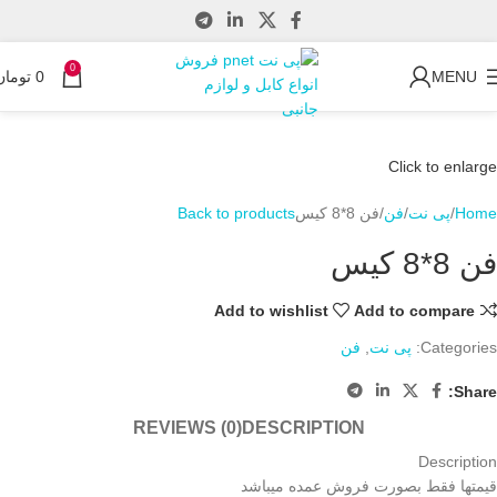
0
MENU
0
تومان
Click to enlarge
Home
پی نت
فن
فن 8*8 کیس
Back to products
فن 8*8 کیس
Add to wishlist
Add to compare
Categories:
پی نت
,
فن
Share:
REVIEWS (0)
DESCRIPTION
Description
قیمتها فقط بصورت فروش عمده میباشد