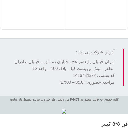
آدرس شرکت پی نت :
تهران خیابان ولیعصر عج - خیابان دمشق – خیابان برادران
مظفر - نبش بن بست کیا – پلاک 100 – واحد 12
کد پستی : 1416734372
مراجعه حضوری : 9:00 – 17:00
کلیه حقوق این قالب متعلق به P-NET می باشد . طراحی وب سایت توسط ماه سایت
فن 8*8 کیس