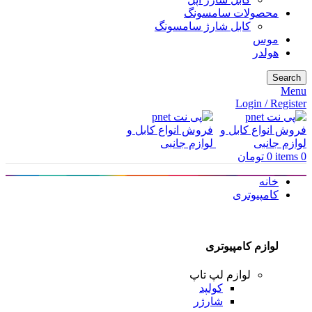
محصولات سامسونگ
کابل شارژ سامسونگ
موس
هولدر
Search
Menu
Login / Register
0
items
0
تومان
خانه
کامپیوتری
لوازم کامپیوتری
لوازم لپ تاپ
کولپد
شارژر