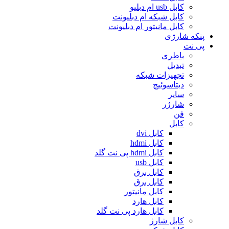
کابل usb ام دبلیو
کابل شبکه ام دبلیونت
کابل مانیتور ام دبلیونت
پنکه شارژی
پی نت
باطری
تبدیل
تجهیزات شبکه
دیتاسوئیچ
سایر
شارژر
فن
کابل
کابل dvi
کابل hdmi
کابل hdmi پی نت گلد
کابل usb
کابل برق
کابل برق
کابل مانیتور
کابل هارد
کابل هارد پی نت گلد
کابل شارژ