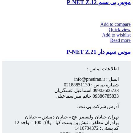
موس بی سیم P-NET Z.12
Add to compare
Quick view
Add to wishlist
Read more
موس سیم دار P-NET Z.21
اطلاعات تماس :
ایمیل : info@pnetiran.ir
شماره تماس : 02188851139
09902606733 اسماعیل عسگریان
09386785833 خانم میراسماعیلی
آدرس شرکت پی نت :
تهران خیابان ولیعصر عج - خیابان دمشق – خیابان
برادران مظفر - نبش بن بست کیا – پلاک 100 – واحد 12
کد پستی : 1416734372