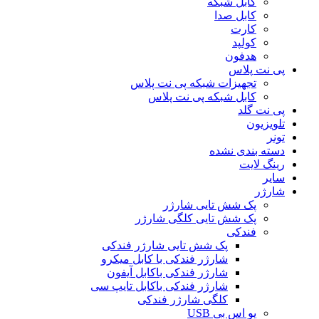
کابل شبکه
کابل صدا
کارت
کولپد
هدفون
پی نت پلاس
تجهیزات شبکه پی نت پلاس
کابل شبکه پی نت پلاس
پی نت گلد
تلویزیون
تونر
دسته بندی نشده
رینگ لایت
سایر
شارژر
پک شش تایی شارژر
پک شش تایی کلگی شارژر
فندکی
پک شش تایی شارژر فندکی
شارژر فندکی با کابل میکرو
شارژر فندکی باکابل آیفون
شارژر فندکی باکابل تایپ سی
کلگی شارژر فندکی
یو اس بی USB