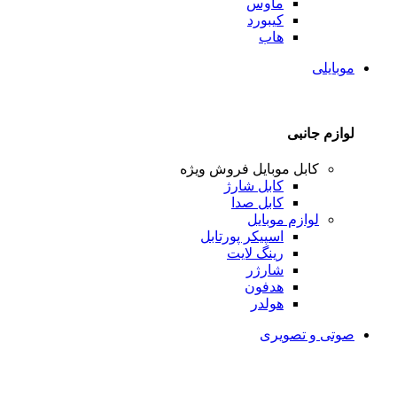
ماوس
کیبورد
هاب
موبایلی
لوازم جانبی
کابل موبایل
فروش ویژه
کابل شارژ
کابل صدا
لوازم موبایل
اسپیکر پورتابل
رینگ لایت
شارژر
هدفون
هولدر
صوتی و تصویری