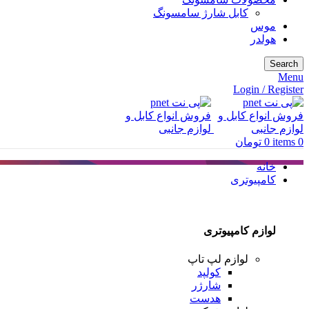
کابل شارژ سامسونگ
موس
هولدر
Search
Menu
Login / Register
0
items
0
تومان
خانه
کامپیوتری
لوازم کامپیوتری
لوازم لپ تاپ
کولپد
شارژر
هدست