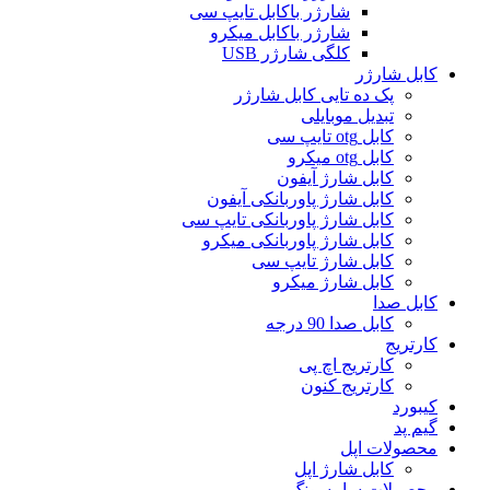
شارژر باکابل تایپ سی
شارژر باکابل میکرو
کلگی شارژر USB
کابل شارژر
پک ده تایی کابل شارژر
تبدیل موبایلی
کابل otg تایپ سی
کابل otg میکرو
کابل شارژ آیفون
کابل شارژ پاوربانکی آیفون
کابل شارژ پاوربانکی تایپ سی
کابل شارژ پاوربانکی میکرو
کابل شارژ تایپ سی
کابل شارژ میکرو
کابل صدا
کابل صدا 90 درجه
کارتریج
کارتریج اچ پی
کارتریج کنون
کیبورد
گیم پد
محصولات اپل
کابل شارژ اپل
محصولات سامسونگ