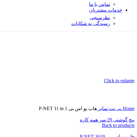
تماس با ما
خدمات مشتریان
نظرسنجی
رسیدگی به شکایات
Click to enlarge
Home
پی نت
سایر
هاب یو اس بی P-NET 11 in 1
پیچ گوشتی 29 سر همه کاره
Back to products
هاب یو اس بی P-NET 3619