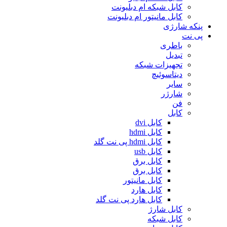
کابل شبکه ام دبلیونت
کابل مانیتور ام دبلیونت
پنکه شارژی
پی نت
باطری
تبدیل
تجهیزات شبکه
دیتاسوئیچ
سایر
شارژر
فن
کابل
کابل dvi
کابل hdmi
کابل hdmi پی نت گلد
کابل usb
کابل برق
کابل برق
کابل مانیتور
کابل هارد
کابل هارد پی نت گلد
کابل شارژ
کابل شبکه