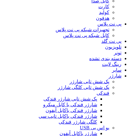
کابل صدا
کارت
کولپد
هدفون
پی نت پلاس
تجهیزات شبکه پی نت پلاس
کابل شبکه پی نت پلاس
پی نت گلد
تلویزیون
تونر
دسته بندی نشده
رینگ لایت
سایر
شارژر
پک شش تایی شارژر
پک شش تایی کلگی شارژر
فندکی
پک شش تایی شارژر فندکی
شارژر فندکی با کابل میکرو
شارژر فندکی باکابل آیفون
شارژر فندکی باکابل تایپ سی
کلگی شارژر فندکی
یو اس بی USB
شارژر باکابل آیفون