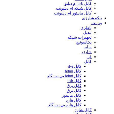
کابل usb ام دبلیو
کابل شبکه ام دبلیونت
کابل مانیتور ام دبلیونت
پنکه شارژی
پی نت
باطری
تبدیل
تجهیزات شبکه
دیتاسوئیچ
سایر
شارژر
فن
کابل
کابل dvi
کابل hdmi
کابل hdmi پی نت گلد
کابل usb
کابل برق
کابل برق
کابل مانیتور
کابل هارد
کابل هارد پی نت گلد
کابل شارژ