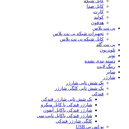
کابل شبکه
کابل صدا
کارت
کولپد
هدفون
پی نت پلاس
تجهیزات شبکه پی نت پلاس
کابل شبکه پی نت پلاس
پی نت گلد
تلویزیون
تونر
دسته بندی نشده
رینگ لایت
سایر
شارژر
پک شش تایی شارژر
پک شش تایی کلگی شارژر
فندکی
پک شش تایی شارژر فندکی
شارژر فندکی با کابل میکرو
شارژر فندکی باکابل آیفون
شارژر فندکی باکابل تایپ سی
کلگی شارژر فندکی
یو اس بی USB