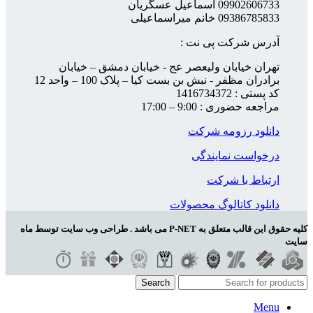
09902606733 اسماعیل عسگریان
09386785833 خانم میراسماعیلی
آدرس شرکت پی نت :
تهران خیابان ولیعصر عج - خیابان دمشق – خیابان
برادران مظفر - نبش بن بست کیا – پلاک 100 – واحد 12
کد پستی : 1416734372
مراجعه حضوری : 9:00 – 17:00
دانلود رزومه شرکت
درخواست نمایندگی
ارتباط با شرکت
دانلود کاتالوگ محصولات
کلیه حقوق این قالب متعلق به P-NET می باشد . طراحی وب سایت توسط ماه
سایت
Search
Menu