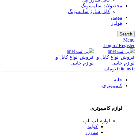
محصولات سامسونگ
کابل شارژ سامسونگ
موس
هولدر
Search
Menu
Login / Register
0
items
0
تومان
خانه
کامپیوتری
لوازم کامپیوتری
لوازم لپ تاپ
کولپد
شارژر