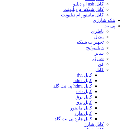
کابل usb ام دبلیو
کابل شبکه ام دبلیونت
کابل مانیتور ام دبلیونت
پنکه شارژی
پی نت
باطری
تبدیل
تجهیزات شبکه
دیتاسوئیچ
سایر
شارژر
فن
کابل
کابل dvi
کابل hdmi
کابل hdmi پی نت گلد
کابل usb
کابل برق
کابل برق
کابل مانیتور
کابل هارد
کابل هارد پی نت گلد
کابل شارژ