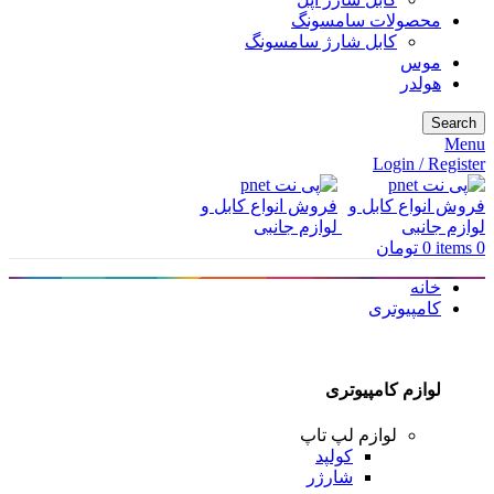
محصولات سامسونگ
کابل شارژ سامسونگ
موس
هولدر
Search
Menu
Login / Register
0
items
0
تومان
خانه
کامپیوتری
لوازم کامپیوتری
لوازم لپ تاپ
کولپد
شارژر