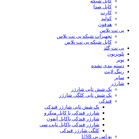
کابل شبکه
کابل صدا
کارت
کولپد
هدفون
پی نت پلاس
تجهیزات شبکه پی نت پلاس
کابل شبکه پی نت پلاس
پی نت گلد
تلویزیون
تونر
دسته بندی نشده
رینگ لایت
سایر
شارژر
پک شش تایی شارژر
پک شش تایی کلگی شارژر
فندکی
پک شش تایی شارژر فندکی
شارژر فندکی با کابل میکرو
شارژر فندکی باکابل آیفون
شارژر فندکی باکابل تایپ سی
کلگی شارژر فندکی
یو اس بی USB