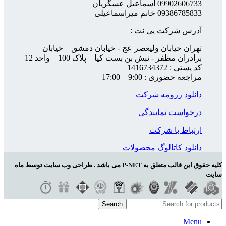
09902606733 اسماعیل عسگریان
09386785833 خانم میراسماعیلی
آدرس شرکت پی نت :
تهران خیابان ولیعصر عج - خیابان دمشق – خیابان
برادران مظفر - نبش بن بست کیا – پلاک 100 – واحد 12
کد پستی : 1416734372
مراجعه حضوری : 9:00 – 17:00
دانلود رزومه شرکت
درخواست نمایندگی
ارتباط با شرکت
دانلود کاتالوگ محصولات
کلیه حقوق این قالب متعلق به P-NET می باشد . طراحی وب سایت توسط ماه
سایت
Search
Menu