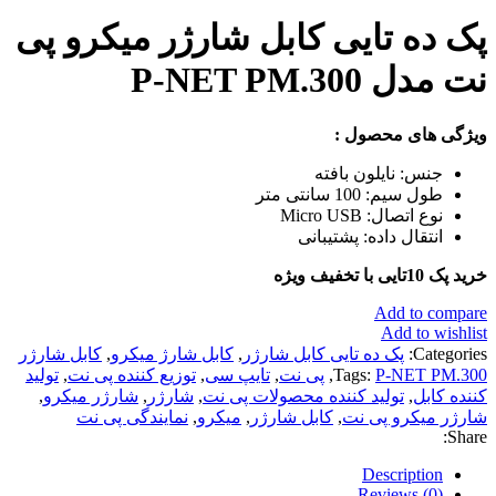
پک ده تایی کابل شارژر میکرو پی
نت مدل P-NET PM.300
ویژگی های محصول :
جنس: نایلون بافته
طول سیم: 100 سانتی متر
نوع اتصال: Micro USB
انتقال داده: پشتیبانی
خرید پک 10تایی با تخفیف ویژه
Add to compare
Add to wishlist
Categories:
پک ده تایی کابل شارژر
,
کابل شارژ میکرو
,
کابل شارژر
P-NET PM.300
Tags:
,
پی نت
,
تایپ سی
,
توزیع کننده پی نت
,
تولید
کننده کابل
,
تولید کننده محصولات پی نت
,
شارژر
,
شارژر میکرو
,
شارژر میکرو پی نت
,
کابل شارژر
,
میکرو
,
نمایندگی پی نت
Share:
Description
Reviews (0)