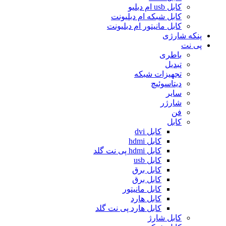
کابل usb ام دبلیو
کابل شبکه ام دبلیونت
کابل مانیتور ام دبلیونت
پنکه شارژی
پی نت
باطری
تبدیل
تجهیزات شبکه
دیتاسوئیچ
سایر
شارژر
فن
کابل
کابل dvi
کابل hdmi
کابل hdmi پی نت گلد
کابل usb
کابل برق
کابل برق
کابل مانیتور
کابل هارد
کابل هارد پی نت گلد
کابل شارژ