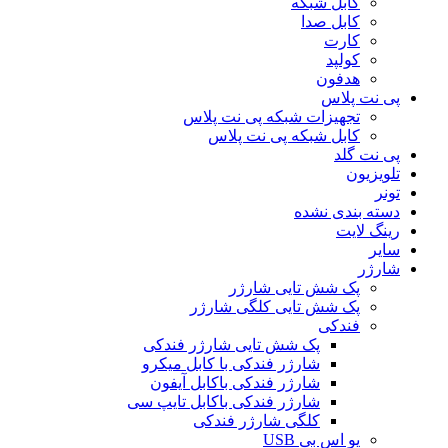
کابل شبکه
کابل صدا
کارت
کولپد
هدفون
پی نت پلاس
تجهیزات شبکه پی نت پلاس
کابل شبکه پی نت پلاس
پی نت گلد
تلویزیون
تونر
دسته بندی نشده
رینگ لایت
سایر
شارژر
پک شش تایی شارژر
پک شش تایی کلگی شارژر
فندکی
پک شش تایی شارژر فندکی
شارژر فندکی با کابل میکرو
شارژر فندکی باکابل آیفون
شارژر فندکی باکابل تایپ سی
کلگی شارژر فندکی
یو اس بی USB