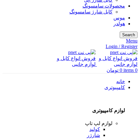
محصولات سامسونگ
کابل شارژ سامسونگ
موس
هولدر
Search
Menu
Login / Register
0
items
0
تومان
خانه
کامپیوتری
لوازم کامپیوتری
لوازم لپ تاپ
کولپد
شارژر