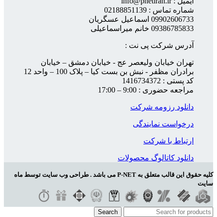
ایمیل : info@pnetiran.ir
شماره تماس : 02188851139
09902606733 اسماعیل عسگریان
09386785833 خانم میراسماعیلی
آدرس شرکت پی نت :
تهران خیابان ولیعصر عج - خیابان دمشق – خیابان
برادران مظفر - نبش بن بست کیا – پلاک 100 – واحد 12
کد پستی : 1416734372
مراجعه حضوری : 9:00 – 17:00
دانلود رزومه شرکت
درخواست نمایندگی
ارتباط با شرکت
دانلود کاتالوگ محصولات
کلیه حقوق این قالب متعلق به P-NET می باشد . طراحی وب سایت توسط ماه
سایت
Search