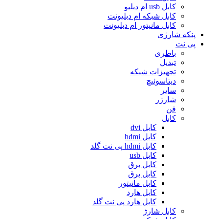
کابل usb ام دبلیو
کابل شبکه ام دبلیونت
کابل مانیتور ام دبلیونت
پنکه شارژی
پی نت
باطری
تبدیل
تجهیزات شبکه
دیتاسوئیچ
سایر
شارژر
فن
کابل
کابل dvi
کابل hdmi
کابل hdmi پی نت گلد
کابل usb
کابل برق
کابل برق
کابل مانیتور
کابل هارد
کابل هارد پی نت گلد
کابل شارژ