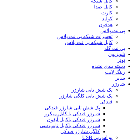
کابل شبکه
کابل صدا
کارت
کولپد
هدفون
پی نت پلاس
تجهیزات شبکه پی نت پلاس
کابل شبکه پی نت پلاس
پی نت گلد
تلویزیون
تونر
دسته بندی نشده
رینگ لایت
سایر
شارژر
پک شش تایی شارژر
پک شش تایی کلگی شارژر
فندکی
پک شش تایی شارژر فندکی
شارژر فندکی با کابل میکرو
شارژر فندکی باکابل آیفون
شارژر فندکی باکابل تایپ سی
کلگی شارژر فندکی
یو اس بی USB