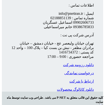
اطلاعات تماس :
ایمیل : info@pnetiran.ir
شماره تماس : 02188851139
09902606733 اسماعیل عسگریان
09386785833 خانم میراسماعیلی
آدرس شرکت پی نت :
تهران خیابان ولیعصر عج - خیابان دمشق – خیابان
برادران مظفر - نبش بن بست کیا – پلاک 100 – واحد 12
کد پستی : 1416734372
مراجعه حضوری : 9:00 – 17:00
دانلود رزومه شرکت
درخواست نمایندگی
ارتباط با شرکت
دانلود کاتالوگ محصولات
کلیه حقوق این قالب متعلق به P-NET می باشد . طراحی وب سایت توسط ماه
سایت