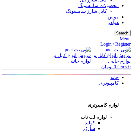
محصولات سامسونگ
کابل شارژ سامسونگ
موس
هولدر
Search
Menu
Login / Register
0
items
0
تومان
خانه
کامپیوتری
لوازم کامپیوتری
لوازم لپ تاپ
کولپد
شارژر