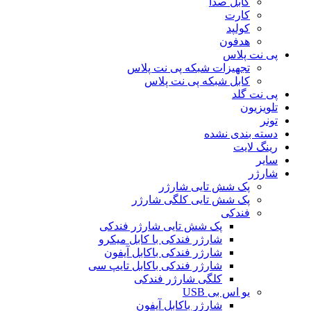
کابل صدا
کارت
کولپد
هدفون
پی نت پلاس
تجهیزات شبکه پی نت پلاس
کابل شبکه پی نت پلاس
پی نت گلد
تلویزیون
تونر
دسته بندی نشده
رینگ لایت
سایر
شارژر
پک شش تایی شارژر
پک شش تایی کلگی شارژر
فندکی
پک شش تایی شارژر فندکی
شارژر فندکی با کابل میکرو
شارژر فندکی باکابل آیفون
شارژر فندکی باکابل تایپ سی
کلگی شارژر فندکی
یو اس بی USB
شارژر باکابل آیفون