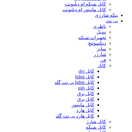
کابل شبکه ام دبلیونت
کابل مانیتور ام دبلیونت
پنکه شارژی
پی نت
باطری
تبدیل
تجهیزات شبکه
دیتاسوئیچ
سایر
شارژر
فن
کابل
کابل dvi
کابل hdmi
کابل hdmi پی نت گلد
کابل usb
کابل برق
کابل برق
کابل مانیتور
کابل هارد
کابل هارد پی نت گلد
کابل شارژ
کابل شبکه