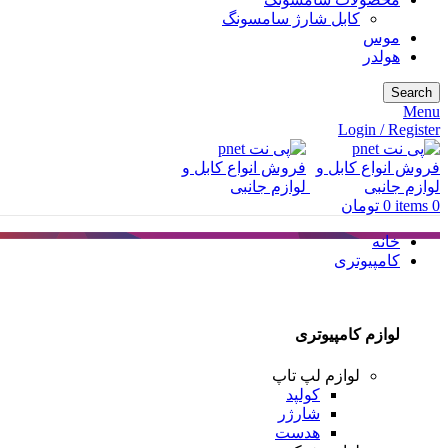
کابل شارژ سامسونگ
موس
هولدر
Search
Menu
Login / Register
0
items
0
تومان
خانه
کامپیوتری
لوازم کامپیوتری
لوازم لپ تاپ
کولپد
شارژر
هدست