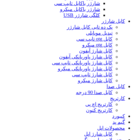
شارژر باکابل تایپ سی
شارژر باکابل میکرو
کلگی شارژر USB
کابل شارژر
پک ده تایی کابل شارژر
تبدیل موبایلی
کابل otg تایپ سی
کابل otg میکرو
کابل شارژ آیفون
کابل شارژ پاوربانکی آیفون
کابل شارژ پاوربانکی تایپ سی
کابل شارژ پاوربانکی میکرو
کابل شارژ تایپ سی
کابل شارژ میکرو
کابل صدا
کابل صدا 90 درجه
کارتریج
کارتریج اچ پی
کارتریج کنون
کیبورد
گیم پد
محصولات اپل
کابل شارژ اپل
محصولات سامسونگ