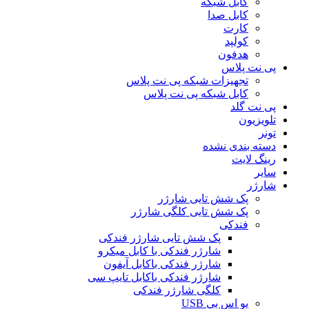
کابل شبکه
کابل صدا
کارت
کولپد
هدفون
پی نت پلاس
تجهیزات شبکه پی نت پلاس
کابل شبکه پی نت پلاس
پی نت گلد
تلویزیون
تونر
دسته بندی نشده
رینگ لایت
سایر
شارژر
پک شش تایی شارژر
پک شش تایی کلگی شارژر
فندکی
پک شش تایی شارژر فندکی
شارژر فندکی با کابل میکرو
شارژر فندکی باکابل آیفون
شارژر فندکی باکابل تایپ سی
کلگی شارژر فندکی
یو اس بی USB