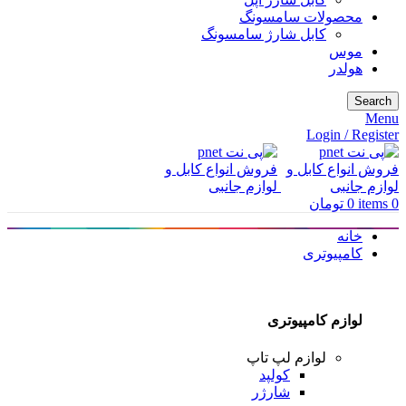
محصولات سامسونگ
کابل شارژ سامسونگ
موس
هولدر
Search
Menu
Login / Register
0
items
0
تومان
خانه
کامپیوتری
لوازم کامپیوتری
لوازم لپ تاپ
کولپد
شارژر