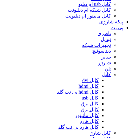
کابل usb ام دبلیو
کابل شبکه ام دبلیونت
کابل مانیتور ام دبلیونت
پنکه شارژی
پی نت
باطری
تبدیل
تجهیزات شبکه
دیتاسوئیچ
سایر
شارژر
فن
کابل
کابل dvi
کابل hdmi
کابل hdmi پی نت گلد
کابل usb
کابل برق
کابل برق
کابل مانیتور
کابل هارد
کابل هارد پی نت گلد
کابل شارژ