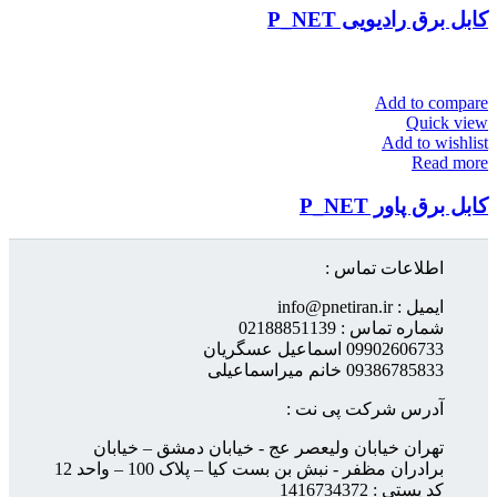
کابل برق رادیویی P_NET
Add to compare
Quick view
Add to wishlist
Read more
کابل برق پاور P_NET
اطلاعات تماس :
ایمیل : info@pnetiran.ir
شماره تماس : 02188851139
09902606733 اسماعیل عسگریان
09386785833 خانم میراسماعیلی
آدرس شرکت پی نت :
تهران خیابان ولیعصر عج - خیابان دمشق – خیابان
برادران مظفر - نبش بن بست کیا – پلاک 100 – واحد 12
کد پستی : 1416734372