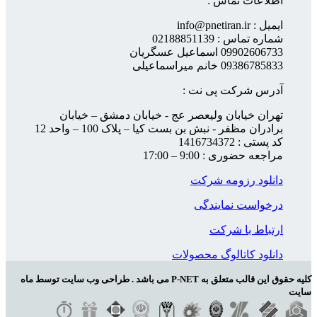
اطلاعات تماس :
ایمیل : info@pnetiran.ir
شماره تماس : 02188851139
09902606733 اسماعیل عسگریان
09386785833 خانم میراسماعیلی
آدرس شرکت پی نت :
تهران خیابان ولیعصر عج - خیابان دمشق – خیابان
برادران مظفر - نبش بن بست کیا – پلاک 100 – واحد 12
کد پستی : 1416734372
مراجعه حضوری : 9:00 – 17:00
دانلود رزومه شرکت
درخواست نمایندگی
ارتباط با شرکت
دانلود کاتالوگ محصولات
کلیه حقوق این قالب متعلق به P-NET می باشد . طراحی وب سایت توسط ماه
سایت