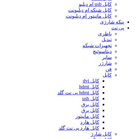
کابل usb ام دبلیو
کابل شبکه ام دبلیونت
کابل مانیتور ام دبلیونت
پنکه شارژی
پی نت
باطری
تبدیل
تجهیزات شبکه
دیتاسوئیچ
سایر
شارژر
فن
کابل
کابل dvi
کابل hdmi
کابل hdmi پی نت گلد
کابل usb
کابل برق
کابل برق
کابل مانیتور
کابل هارد
کابل هارد پی نت گلد
کابل شارژ