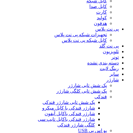
کابل شبکه
کابل صدا
کارت
کولپد
هدفون
پی نت پلاس
تجهیزات شبکه پی نت پلاس
کابل شبکه پی نت پلاس
پی نت گلد
تلویزیون
تونر
دسته بندی نشده
رینگ لایت
سایر
شارژر
پک شش تایی شارژر
پک شش تایی کلگی شارژر
فندکی
پک شش تایی شارژر فندکی
شارژر فندکی با کابل میکرو
شارژر فندکی باکابل آیفون
شارژر فندکی باکابل تایپ سی
کلگی شارژر فندکی
یو اس بی USB