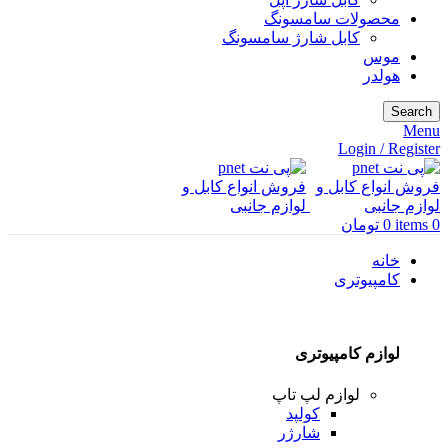
محصولات سامسونگ
کابل شارژ سامسونگ
موس
هولدر
Search
Menu
Login / Register
0
items
0
تومان
خانه
کامپیوتری
لوازم کامپیوتری
لوازم لپ تاپ
کولپد
شارژر